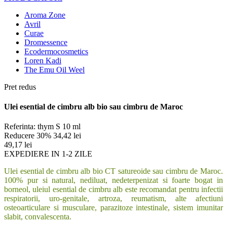
Aroma Zone
Avril
Curae
Dromessence
Ecodermocosmetics
Loren Kadi
The Emu Oil Weel
Pret redus
Ulei esential de cimbru alb bio sau cimbru de Maroc
Referinta:
thym S 10 ml
Reducere 30%
34,42 lei
49,17 lei
EXPEDIERE IN 1-2 ZILE
Ulei esential de cimbru alb bio CT satureoide sau cimbru de Maroc.
100% pur si natural, nediluat, nedeterpenizat si foarte bogat in
borneol, uleiul esential de cimbru alb este recomandat pentru infectii
respiratorii, uro-genitale, artroza, reumatism, alte afectiuni
osteoarticulare si musculare, parazitoze intestinale, sistem imunitar
slabit, convalescenta.