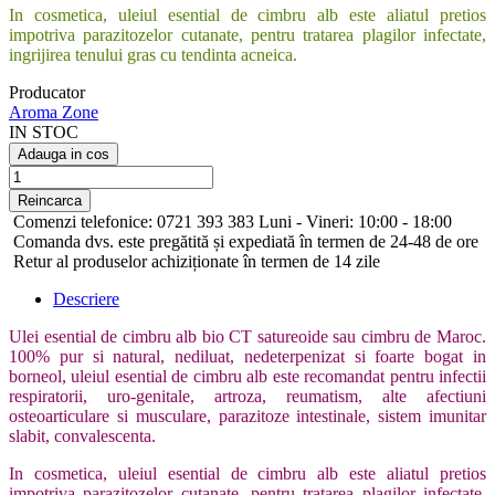
In cosmetica, uleiul esential de cimbru alb este aliatul pretios
impotriva parazitozelor cutanate, pentru tratarea plagilor infectate,
ingrijirea tenului gras cu tendinta acneica.
Producator
Aroma Zone
IN STOC
Adauga in cos
Comenzi telefonice: 0721 393 383 Luni - Vineri: 10:00 - 18:00
Comanda dvs. este pregătită și expediată în termen de 24-48 de ore
Retur al produselor achiziționate în termen de 14 zile
Descriere
Ulei esential de cimbru alb bio CT satureoide sau cimbru de Maroc.
100% pur si natural, nediluat, nedeterpenizat si foarte bogat in
borneol, uleiul esential de cimbru alb este recomandat pentru infectii
respiratorii, uro-genitale, artroza, reumatism, alte afectiuni
osteoarticulare si musculare, parazitoze intestinale, sistem imunitar
slabit, convalescenta.
In cosmetica, uleiul esential de cimbru alb este aliatul pretios
impotriva parazitozelor cutanate, pentru tratarea plagilor infectate,