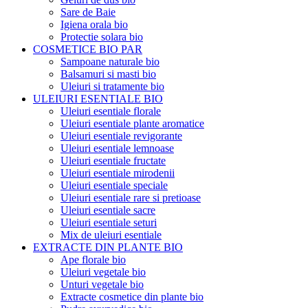
Sare de Baie
Igiena orala bio
Protectie solara bio
COSMETICE BIO PAR
Sampoane naturale bio
Balsamuri si masti bio
Uleiuri si tratamente bio
ULEIURI ESENTIALE BIO
Uleiuri esentiale florale
Uleiuri esentiale plante aromatice
Uleiuri esentiale revigorante
Uleiuri esentiale lemnoase
Uleiuri esentiale fructate
Uleiuri esentiale mirodenii
Uleiuri esentiale speciale
Uleiuri esentiale rare si pretioase
Uleiuri esentiale sacre
Uleiuri esentiale seturi
Mix de uleiuri esentiale
EXTRACTE DIN PLANTE BIO
Ape florale bio
Uleiuri vegetale bio
Unturi vegetale bio
Extracte cosmetice din plante bio