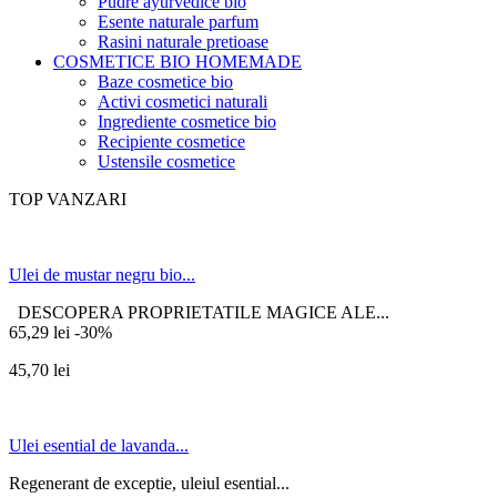
Pudre ayurvedice bio
Esente naturale parfum
Rasini naturale pretioase
COSMETICE BIO HOMEMADE
Baze cosmetice bio
Activi cosmetici naturali
Ingrediente cosmetice bio
Recipiente cosmetice
Ustensile cosmetice
TOP VANZARI
Ulei de mustar negru bio...
DESCOPERA PROPRIETATILE MAGICE ALE...
65,29 lei
-30%
45,70 lei
Ulei esential de lavanda...
Regenerant de exceptie, uleiul esential...