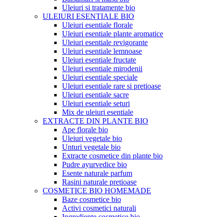
Uleiuri si tratamente bio
ULEIURI ESENTIALE BIO
Uleiuri esentiale florale
Uleiuri esentiale plante aromatice
Uleiuri esentiale revigorante
Uleiuri esentiale lemnoase
Uleiuri esentiale fructate
Uleiuri esentiale mirodenii
Uleiuri esentiale speciale
Uleiuri esentiale rare si pretioase
Uleiuri esentiale sacre
Uleiuri esentiale seturi
Mix de uleiuri esentiale
EXTRACTE DIN PLANTE BIO
Ape florale bio
Uleiuri vegetale bio
Unturi vegetale bio
Extracte cosmetice din plante bio
Pudre ayurvedice bio
Esente naturale parfum
Rasini naturale pretioase
COSMETICE BIO HOMEMADE
Baze cosmetice bio
Activi cosmetici naturali
Ingrediente cosmetice bio