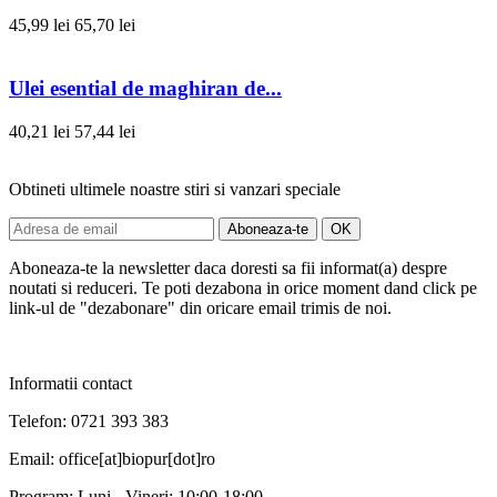
45,99 lei
65,70 lei
Ulei esential de maghiran de...
40,21 lei
57,44 lei
Obtineti ultimele noastre stiri si vanzari speciale
Aboneaza-te la newsletter daca doresti sa fii informat(a) despre
noutati si reduceri. Te poti dezabona in orice moment dand click pe
link-ul de "dezabonare" din oricare email trimis de noi.
Informatii contact
Telefon: 0721 393 383
Email: office[at]biopur[dot]ro
Program: Luni - Vineri: 10:00-18:00