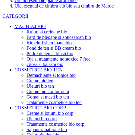
Uleiuri esentiale plante aromatice
Ulei esential de cimbru alb bio sau cimbru de Maroc
CATEGORII
MACHIAJ BIO
Rujuri si creioane bio
Fard de pleoape si anticearcan bio
Rimeluri si creioane bio
Fond de ten si BB cream bio
Pudre de ten si blush bio
Oja si tratamente nontoxice 7 free
Gloss si balsam bio
COSMETICE BIO TEN
Demachiante si tonice bio
Creme bio ten
Uleiuri bio ten
Creme bio contur ochi
Gomaj si masti bio ten
Tratamente cosmetice bio ten
COSMETICE BIO CORP
Creme si lotiuni bio corp
Uleiuri bio corp
Tratamente cosmetice bio corp
Sapanuri naturale bio
Geluri de dus bio