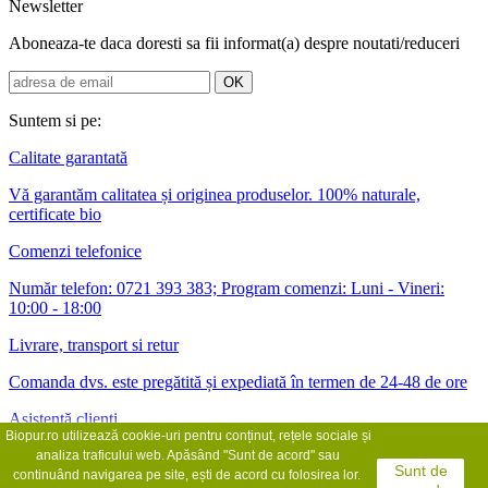
Newsletter
Aboneaza-te daca doresti sa fii informat(a) despre noutati/reduceri
Suntem si pe:
Calitate garantată
Vă garantăm calitatea și originea produselor. 100% naturale,
certificate bio
Comenzi telefonice
Număr telefon: 0721 393 383; Program comenzi: Luni - Vineri:
10:00 - 18:00
Livrare, transport si retur
Comanda dvs. este pregătită și expediată în termen de 24-48 de ore
Asistență clienți
Biopur.ro utilizează cookie-uri pentru conținut, rețele sociale și
Asistența pentru clienți vă stă la dispoziție de luni până vineri între
analiza traficului web. Apăsând "Sunt de acord" sau
Sunt de
orele 10:00 și 18:00
continuând navigarea pe site, ești de acord cu folosirea lor.