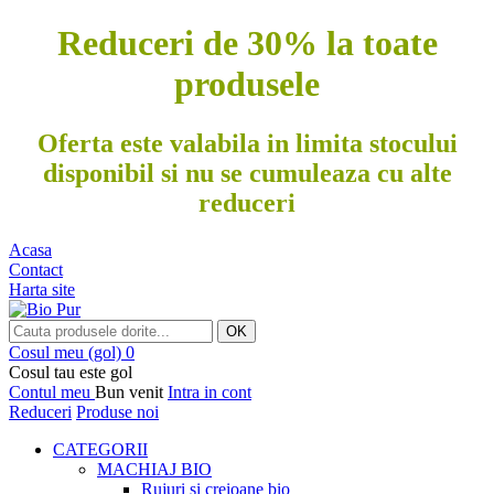
Reduceri de 30% la toate
produsele
Oferta este valabila in limita stocului
disponibil si nu se cumuleaza cu alte
reduceri
Acasa
Contact
Harta site
OK
Cosul meu
(gol)
0
Cosul tau este gol
Contul meu
Bun venit
Intra in cont
Reduceri
Produse noi
CATEGORII
MACHIAJ BIO
Rujuri si creioane bio