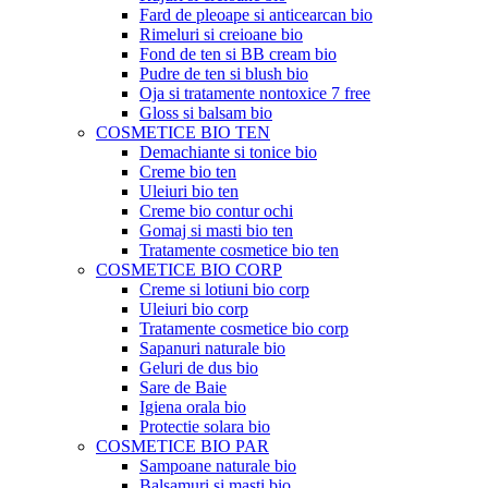
Fard de pleoape si anticearcan bio
Rimeluri si creioane bio
Fond de ten si BB cream bio
Pudre de ten si blush bio
Oja si tratamente nontoxice 7 free
Gloss si balsam bio
COSMETICE BIO TEN
Demachiante si tonice bio
Creme bio ten
Uleiuri bio ten
Creme bio contur ochi
Gomaj si masti bio ten
Tratamente cosmetice bio ten
COSMETICE BIO CORP
Creme si lotiuni bio corp
Uleiuri bio corp
Tratamente cosmetice bio corp
Sapanuri naturale bio
Geluri de dus bio
Sare de Baie
Igiena orala bio
Protectie solara bio
COSMETICE BIO PAR
Sampoane naturale bio
Balsamuri si masti bio