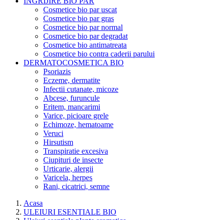
INGRIJIRE BIO PAR
Cosmetice bio par uscat
Cosmetice bio par gras
Cosmetice bio par normal
Cosmetice bio par degradat
Cosmetice bio antimatreata
Cosmetice bio contra caderii parului
DERMATOCOSMETICA BIO
Psoriazis
Eczeme, dermatite
Infectii cutanate, micoze
Abcese, furuncule
Eritem, mancarimi
Varice, picioare grele
Echimoze, hematoame
Veruci
Hirsutism
Transpiratie excesiva
Ciupituri de insecte
Urticarie, alergii
Varicela, herpes
Rani, cicatrici, semne
Acasa
ULEIURI ESENTIALE BIO