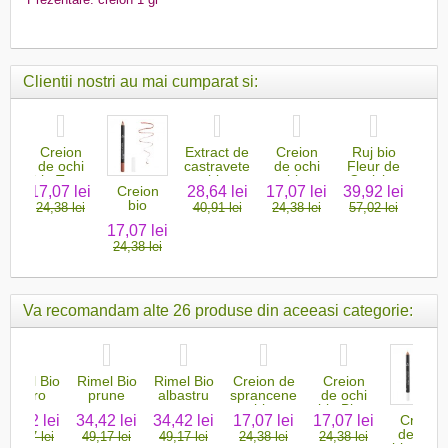
Clientii nostri au mai cumparat si:
n
Creion
Extract de
Creion
Ruj bio
Ule
i
de ochi
castravete
de ochi
Fleur de
fen
une
bio Terre
bio
bio
Cerisier
s
lei
17,07 lei
28,64 lei
17,07 lei
39,92 lei
17,0
Creion
Brulee
Expresso
sch
bio
ei
24,38 lei
40,91 lei
24,38 lei
57,02 lei
24,3
b
contur
17,07 lei
buze
24,38 lei
Nude
Va recomandam alte 26 produse din aceeasi categorie:
Rimel Bio
Rimel Bio
Rimel Bio
Creion de
Creion
maro
prune
albastru
sprancene
de ochi
pentru
pentru
pentru
bio
bio Bleu
34,42 lei
34,42 lei
34,42 lei
17,07 lei
17,07 lei
Creion
alungire
alungire
alungire
blond...
Egyptien
de ochi
49,17 lei
49,17 lei
49,17 lei
24,38 lei
24,38 lei