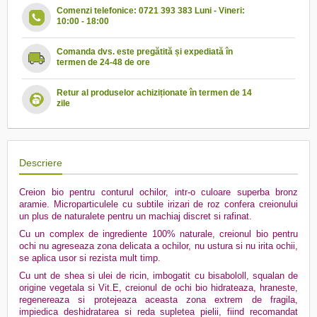
Comenzi telefonice: 0721 393 383 Luni - Vineri:
10:00 - 18:00
Comanda dvs. este pregătită și expediată în
termen de 24-48 de ore
Retur al produselor achiziționate în termen de 14
zile
Descriere
Creion bio pentru conturul ochilor, intr-o culoare superba bronz
aramie.
Microparticulele
cu subtile irizari de roz confera creionului
un plus de naturalete pentru un machiaj discret si rafinat.
Cu un complex de ingrediente 100% naturale, creionul bio pentru
ochi nu agreseaza zona delicata a ochilor, nu ustura si nu irita ochii,
se aplica usor si rezista mult timp.
Cu unt de shea si ulei de ricin, imbogatit cu bisabololl, squalan de
origine vegetala si Vit.E, creionul de ochi bio hidrateaza, hraneste,
regenereaza si protejeaza aceasta zona extrem de fragila,
impiedica deshidratarea si reda supletea pielii, fiind recomandat