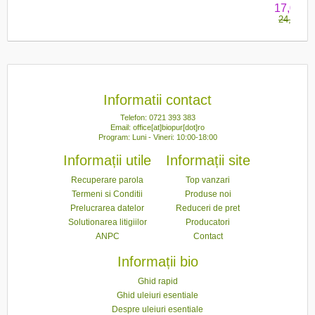
bio Blan
17,07 le
Lunaire
24,38 lei
Informatii contact
Telefon: 0721 393 383
Email: office[at]biopur[dot]ro
Program: Luni - Vineri: 10:00-18:00
Informații utile
Informații site
Recuperare parola
Top vanzari
Termeni si Conditii
Produse noi
Prelucrarea datelor
Reduceri de pret
Solutionarea litigiilor
Producatori
ANPC
Contact
Informații bio
Ghid rapid
Ghid uleiuri esentiale
Despre uleiuri esentiale