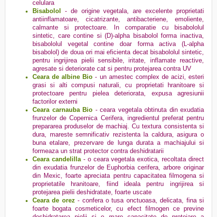
celulara
Bisabolol
- de origine vegetala, are excelente proprietati
antiinflamatoare, cicatrizante, antibacteriene, emoliente,
calmante si protectoare. In comparatie cu bisabololul
sintetic, care contine si (D)-alpha bisabolol forma inactiva,
bisabololul vegetal contine doar forma activa (L-alpha
bisabolol) de doua ori mai eficienta decat bisabololul sintetic,
pentru ingrijirea pielii sensibile, iritate, inflamate reactive,
agresate si deteriorate cat si pentru protejarea contra UV
Ceara de albine Bio
- un amestec complex de acizi, esteri
grasi si alti compusi naturali, cu proprietati hranitoare si
protectoare pentru pielea deteriorata, expusa agresiunii
factorilor externi
Ceara carnauba Bio
- ceara vegetala obtinuta din exudatia
frunzelor de Copernica Cerifera, ingredientul preferat pentru
prepararea produselor de machiaj. Cu textura consistenta si
dura, mareste semnificativ rezistenta la caldura, asigura o
buna etalare, prezervare de lunga durata a machiajului si
formeaza un strat protector contra deshidratarii
Ceara candelilla
- o ceara vegetala exotica, recoltata direct
din exudatia frunzelor de Euphorbia cerifera, arbore originar
din Mexic, foarte apreciata pentru capacitatea filmogena si
proprietatile hranitoare, fiind ideala pentru ingrijirea si
protejarea pielii deshidratate, foarte uscate
Ceara de orez
- confera o tusa onctuoasa, delicata, fina si
foarte bogata cosmeticelor, cu efect filmogen ce previne
deshidratarea pielii si o mare capacitate de protejare a