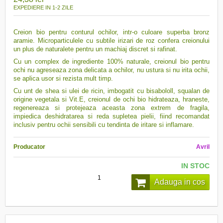
EXPEDIERE IN 1-2 ZILE
Creion bio pentru conturul ochilor, intr-o culoare superba bronz
aramie.
Microparticulele
cu subtile irizari de roz confera creionului
un plus de naturalete pentru un machiaj discret si rafinat.
Cu un complex de ingrediente 100% naturale, creionul bio pentru
ochi nu agreseaza zona delicata a ochilor, nu ustura si nu irita ochii,
se aplica usor si rezista mult timp.
Cu unt de shea si ulei de ricin, imbogatit cu bisabololl, squalan de
origine vegetala si Vit.E, creionul de ochi bio hidrateaza, hraneste,
regenereaza si protejeaza aceasta zona extrem de fragila,
impiedica deshidratarea si reda supletea pielii, fiind recomandat
inclusiv pentru ochii sensibili cu tendinta de iritare si inflamare.
Producator
Avril
IN STOC
Adauga in cos