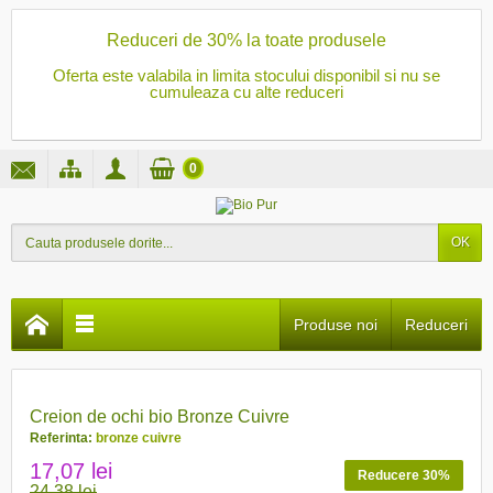
Reduceri de 30% la toate produsele
Oferta este valabila in limita stocului disponibil si nu se
cumuleaza cu alte reduceri
0
OK
Produse noi
Reduceri
PRET REDUS
Creion de ochi bio Bronze Cuivre
Referinta:
bronze cuivre
17,07 lei
Reducere 30%
24,38 lei