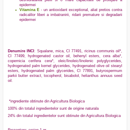
epidermei
Vitamina E
- un antioxidant exceptional, aliat pretios contra
radicalilor liberi a imbatranirii, ridarii premature si degradarii
epidermei
Denumire INCI
: Squalane, mica, CI 77491, ricinus communis oil*,
CI 77499, hydrogenated castor oil, behenyl esters, cera alba*,
copernicia cerifera cera*, oleic/linoleic/linolenic polyglycerides,
hydrogenated palm kernel glycerides, hydrogenated olive oil stearyl
esters, hydrogenated palm glycerides, CI 77891, butyrospermum
parkii butter extract, tocopherol, bisabolol, helianthus annuus seed
oil.
*ingrediente obtinute din Agricultura Biologica
100% din totalul ingredientelor sunt de origine naturala
24% din totalul ingredientelor sunt obtinute din Agricultura Biologica
Prezentare: creion 1 gr