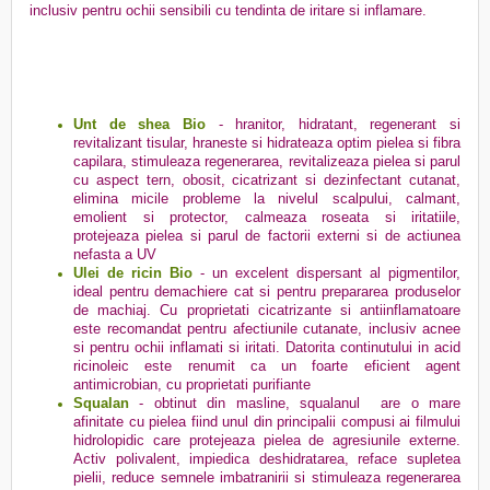
inclusiv pentru ochii sensibili cu tendinta de iritare si inflamare.
Unt de shea Bio
- hranitor, hidratant, regenerant si
revitalizant tisular, hraneste si hidrateaza optim pielea si fibra
capilara, stimuleaza regenerarea, revitalizeaza pielea si parul
cu aspect tern, obosit, cicatrizant si dezinfectant cutanat,
elimina micile probleme la nivelul scalpului, calmant,
emolient si protector, calmeaza roseata si iritatiile,
protejeaza pielea si parul de factorii externi si de actiunea
nefasta a UV
Ulei de ricin Bio
- un excelent dispersant al pigmentilor,
ideal pentru demachiere cat si pentru prepararea produselor
de machiaj. Cu proprietati cicatrizante si antiinflamatoare
este recomandat pentru afectiunile cutanate, inclusiv acnee
si pentru ochii inflamati si iritati. Datorita continutului in acid
ricinoleic este renumit ca un foarte eficient agent
antimicrobian, cu proprietati purifiante
Squalan
- obtinut din masline, squalanul are o mare
afinitate cu pielea fiind unul din principalii compusi ai filmului
hidrolopidic care protejeaza pielea de agresiunile externe.
Activ polivalent, impiedica deshidratarea, reface supletea
pielii, reduce semnele imbatranirii si stimuleaza regenerarea