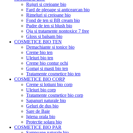
Rujuri si creioane bio
Fard de pleoape si anticearcan bio
Rimeluri si creioane bio
Fond de ten si BB cream bio
Pudre de ten si blush bio
Oja si tratamente nontoxice 7 free
Gloss si balsam bio
COSMETICE BIO TEN
Demachiante si tonice bio
Creme bio ten
Uleiuri bio ten
Creme bio contur ochi
Gomaj si masti bio ten
Tratamente cosmetice bio ten
COSMETICE BIO CORP
Creme si lotiuni bio corp
Uleiuri bio corp
Tratamente cosmetice bio corp
Sapanuri naturale bio
Geluri de dus bio
Sare de Baie
Igiena orala bio
Protectie solara bio
COSMETICE BIO PAR
Sampoane naturale bio