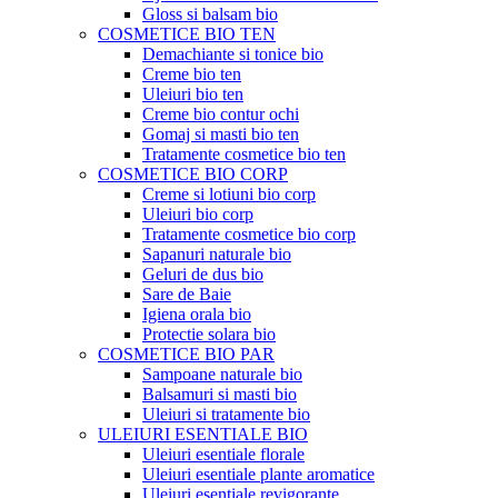
Gloss si balsam bio
COSMETICE BIO TEN
Demachiante si tonice bio
Creme bio ten
Uleiuri bio ten
Creme bio contur ochi
Gomaj si masti bio ten
Tratamente cosmetice bio ten
COSMETICE BIO CORP
Creme si lotiuni bio corp
Uleiuri bio corp
Tratamente cosmetice bio corp
Sapanuri naturale bio
Geluri de dus bio
Sare de Baie
Igiena orala bio
Protectie solara bio
COSMETICE BIO PAR
Sampoane naturale bio
Balsamuri si masti bio
Uleiuri si tratamente bio
ULEIURI ESENTIALE BIO
Uleiuri esentiale florale
Uleiuri esentiale plante aromatice
Uleiuri esentiale revigorante