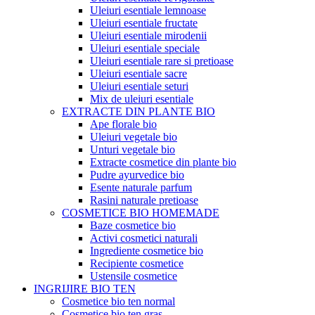
Uleiuri esentiale lemnoase
Uleiuri esentiale fructate
Uleiuri esentiale mirodenii
Uleiuri esentiale speciale
Uleiuri esentiale rare si pretioase
Uleiuri esentiale sacre
Uleiuri esentiale seturi
Mix de uleiuri esentiale
EXTRACTE DIN PLANTE BIO
Ape florale bio
Uleiuri vegetale bio
Unturi vegetale bio
Extracte cosmetice din plante bio
Pudre ayurvedice bio
Esente naturale parfum
Rasini naturale pretioase
COSMETICE BIO HOMEMADE
Baze cosmetice bio
Activi cosmetici naturali
Ingrediente cosmetice bio
Recipiente cosmetice
Ustensile cosmetice
INGRIJIRE BIO TEN
Cosmetice bio ten normal
Cosmetice bio ten gras