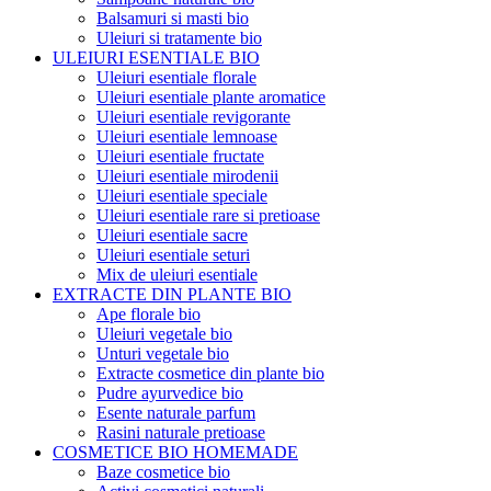
Balsamuri si masti bio
Uleiuri si tratamente bio
ULEIURI ESENTIALE BIO
Uleiuri esentiale florale
Uleiuri esentiale plante aromatice
Uleiuri esentiale revigorante
Uleiuri esentiale lemnoase
Uleiuri esentiale fructate
Uleiuri esentiale mirodenii
Uleiuri esentiale speciale
Uleiuri esentiale rare si pretioase
Uleiuri esentiale sacre
Uleiuri esentiale seturi
Mix de uleiuri esentiale
EXTRACTE DIN PLANTE BIO
Ape florale bio
Uleiuri vegetale bio
Unturi vegetale bio
Extracte cosmetice din plante bio
Pudre ayurvedice bio
Esente naturale parfum
Rasini naturale pretioase
COSMETICE BIO HOMEMADE
Baze cosmetice bio