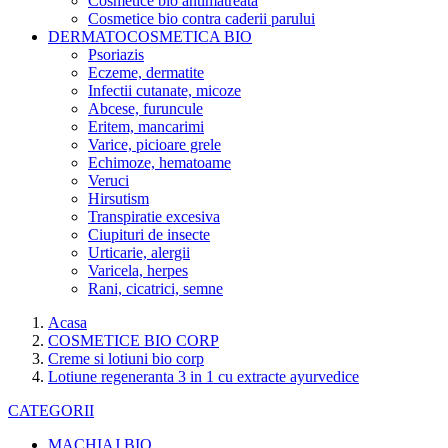
Cosmetice bio antimatreata
Cosmetice bio contra caderii parului
DERMATOCOSMETICA BIO
Psoriazis
Eczeme, dermatite
Infectii cutanate, micoze
Abcese, furuncule
Eritem, mancarimi
Varice, picioare grele
Echimoze, hematoame
Veruci
Hirsutism
Transpiratie excesiva
Ciupituri de insecte
Urticarie, alergii
Varicela, herpes
Rani, cicatrici, semne
Acasa
COSMETICE BIO CORP
Creme si lotiuni bio corp
Lotiune regeneranta 3 in 1 cu extracte ayurvedice
CATEGORII
MACHIAJ BIO