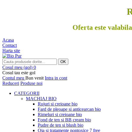
R
Oferta este valabila
Acasa
Contact
Harta site
OK
Cosul meu
(gol)
0
Cosul tau este gol
Contul meu
Bun venit
Intra in cont
Reduceri
Produse noi
CATEGORII
MACHIAJ BIO
Rujuri si creioane bio
Fard de pleoape si anticearcan bio
Rimeluri si creioane bio
Fond de ten si BB cream bio
Pudre de ten si blush bio
Oja si tratamente nontoxice 7 free