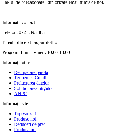
link-ul de "dezabonare" din oricare email trimis de noi.
Informatii contact
Telefon: 0721 393 383
Email: office[at]biopur[dot]ro
Program: Luni - Vineri: 10:00-18:00
Informații utile
Recuperare parola
Termeni si Conditii
Prelucrarea datelor
Solutionarea litigiilor
ANPC
Informații site
Top vanzari
Produse noi
Reduceri de pret
Producatori