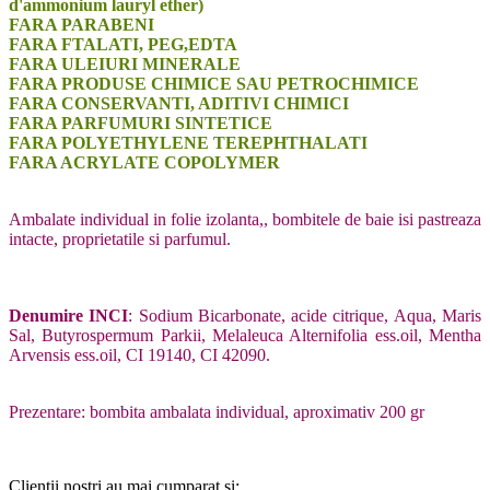
d'ammonium lauryl ether)
FARA PARABENI
FARA FTALATI, PEG,EDTA
FARA ULEIURI MINERALE
FARA PRODUSE CHIMICE SAU PETROCHIMICE
FARA CONSERVANTI, ADITIVI CHIMICI
FARA PARFUMURI SINTETICE
FARA POLYETHYLENE TEREPHTHALATI
FARA ACRYLATE COPOLYMER
Ambalate individual in folie izolanta,, bombitele de baie isi pastreaza
intacte, proprietatile si parfumul.
Denumire INCI
: Sodium Bicarbonate, acide citrique, Aqua, Maris
Sal, Butyrospermum Parkii, Melaleuca Alternifolia ess.oil, Mentha
Arvensis ess.oil, CI 19140, CI 42090.
Prezentare: bombita ambalata individual, aproximativ 200 gr
Clientii nostri au mai cumparat si: