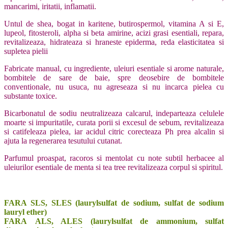
mancarimi, iritatii, inflamatii.
Untul de shea, bogat in karitene, butirospermol, vitamina A si E,
lupeol, fitosteroli, alpha si beta amirine, acizi grasi esentiali, repara,
revitalizeaza, hidrateaza si hraneste epiderma, reda elasticitatea si
supletea pielii
Fabricate manual, cu ingrediente, uleiuri esentiale si arome naturale,
bombitele de sare de baie, spre deosebire de bombitele
conventionale, nu usuca, nu agreseaza si nu incarca pielea cu
substante toxice.
Bicarbonatul de sodiu neutralizeaza calcarul, indeparteaza celulele
moarte si impuritatile, curata porii si excesul de sebum, revitalizeaza
si catifeleaza pielea, iar acidul citric corecteaza Ph prea alcalin si
ajuta la regenerarea tesutului cutanat.
Parfumul proaspat, racoros si mentolat cu note subtil herbacee al
uleiurilor esentiale de menta si tea tree revitalizeaza corpul si spiritul.
FARA SLS, SLES (laurylsulfat de sodium, sulfat de sodium
lauryl ether)
FARA ALS, ALES (laurylsulfat de ammonium, sulfat