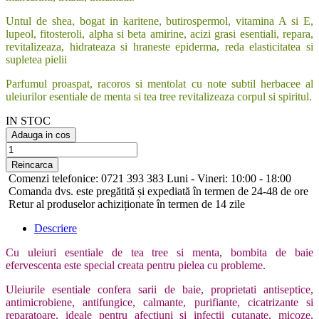
Untul de shea, bogat in karitene, butirospermol, vitamina A si E,
lupeol, fitosteroli, alpha si beta amirine, acizi grasi esentiali, repara,
revitalizeaza, hidrateaza si hraneste epiderma, reda elasticitatea si
supletea pielii
Parfumul proaspat, racoros si mentolat cu note subtil herbacee al
uleiurilor esentiale de menta si tea tree revitalizeaza corpul si spiritul.
IN STOC
Adauga in cos
Comenzi telefonice: 0721 393 383 Luni - Vineri: 10:00 - 18:00
Comanda dvs. este pregătită și expediată în termen de 24-48 de ore
Retur al produselor achiziționate în termen de 14 zile
Descriere
Cu uleiuri esentiale de tea tree si menta, bombita de baie
efervescenta este special creata pentru pielea cu probleme.
Uleiurile esentiale confera sarii de baie, proprietati antiseptice,
antimicrobiene, antifungice, calmante, purifiante, cicatrizante si
reparatoare, ideale pentru afectiuni si infectii cutanate, micoze,