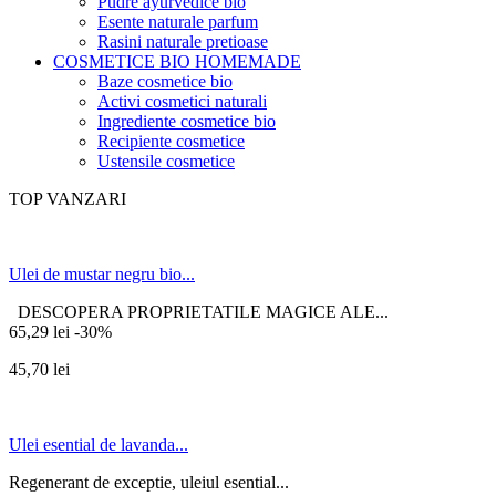
Pudre ayurvedice bio
Esente naturale parfum
Rasini naturale pretioase
COSMETICE BIO HOMEMADE
Baze cosmetice bio
Activi cosmetici naturali
Ingrediente cosmetice bio
Recipiente cosmetice
Ustensile cosmetice
TOP VANZARI
Ulei de mustar negru bio...
DESCOPERA PROPRIETATILE MAGICE ALE...
65,29 lei
-30%
45,70 lei
Ulei esential de lavanda...
Regenerant de exceptie, uleiul esential...