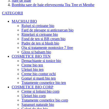
Sare de Baie
Bombita sare de baie efervescenta Tea Tree et Menthe
CATEGORII
MACHIAJ BIO
Rujuri si creioane bio
Fard de pleoape si anticearcan bio
Rimeluri si creioane bio
Fond de ten si BB cream bio
Pudre de ten si blush bio
Oja si tratamente nontoxice 7 free
Gloss si balsam bio
COSMETICE BIO TEN
Demachiante si tonice bio
Creme bio ten
Uleiuri bio ten
Creme bio contur ochi
Gomaj si masti bio ten
Tratamente cosmetice bio ten
COSMETICE BIO CORP
Creme si lotiuni bio corp
Uleiuri bio corp
Tratamente cosmetice bio corp
Sapanuri naturale bio
Geluri de dus bio