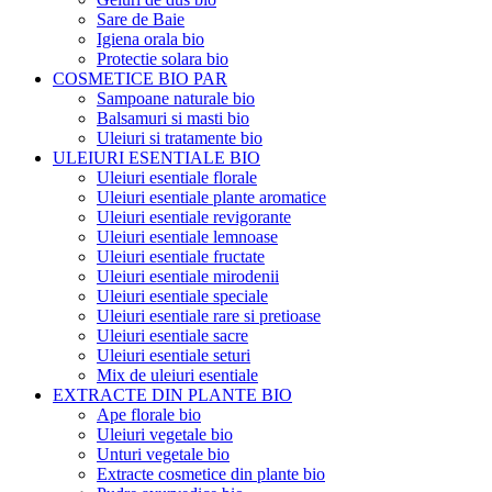
Sare de Baie
Igiena orala bio
Protectie solara bio
COSMETICE BIO PAR
Sampoane naturale bio
Balsamuri si masti bio
Uleiuri si tratamente bio
ULEIURI ESENTIALE BIO
Uleiuri esentiale florale
Uleiuri esentiale plante aromatice
Uleiuri esentiale revigorante
Uleiuri esentiale lemnoase
Uleiuri esentiale fructate
Uleiuri esentiale mirodenii
Uleiuri esentiale speciale
Uleiuri esentiale rare si pretioase
Uleiuri esentiale sacre
Uleiuri esentiale seturi
Mix de uleiuri esentiale
EXTRACTE DIN PLANTE BIO
Ape florale bio
Uleiuri vegetale bio
Unturi vegetale bio
Extracte cosmetice din plante bio