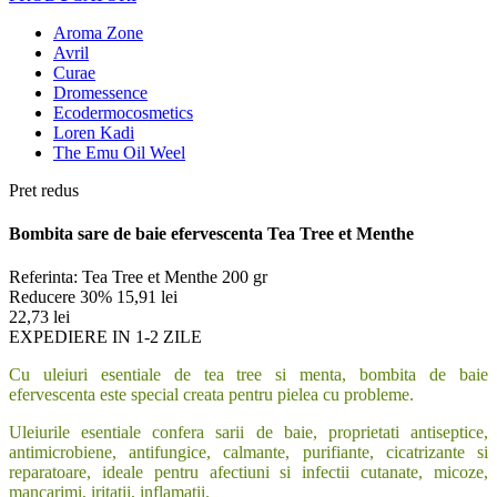
Aroma Zone
Avril
Curae
Dromessence
Ecodermocosmetics
Loren Kadi
The Emu Oil Weel
Pret redus
Bombita sare de baie efervescenta Tea Tree et Menthe
Referinta:
Tea Tree et Menthe 200 gr
Reducere 30%
15,91 lei
22,73 lei
EXPEDIERE IN 1-2 ZILE
Cu uleiuri esentiale de tea tree si menta, bombita de baie
efervescenta este special creata pentru pielea cu probleme.
Uleiurile esentiale confera sarii de baie, proprietati antiseptice,
antimicrobiene, antifungice, calmante, purifiante, cicatrizante si
reparatoare, ideale pentru afectiuni si infectii cutanate, micoze,
mancarimi, iritatii, inflamatii.