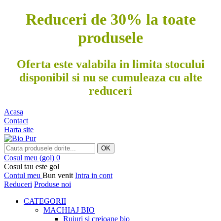
Reduceri de 30% la toate
produsele
Oferta este valabila in limita stocului
disponibil si nu se cumuleaza cu alte
reduceri
Acasa
Contact
Harta site
OK
Cosul meu
(gol)
0
Cosul tau este gol
Contul meu
Bun venit
Intra in cont
Reduceri
Produse noi
CATEGORII
MACHIAJ BIO
Rujuri si creioane bio