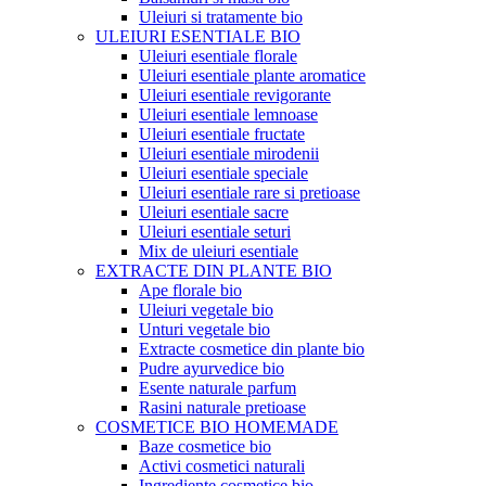
Uleiuri si tratamente bio
ULEIURI ESENTIALE BIO
Uleiuri esentiale florale
Uleiuri esentiale plante aromatice
Uleiuri esentiale revigorante
Uleiuri esentiale lemnoase
Uleiuri esentiale fructate
Uleiuri esentiale mirodenii
Uleiuri esentiale speciale
Uleiuri esentiale rare si pretioase
Uleiuri esentiale sacre
Uleiuri esentiale seturi
Mix de uleiuri esentiale
EXTRACTE DIN PLANTE BIO
Ape florale bio
Uleiuri vegetale bio
Unturi vegetale bio
Extracte cosmetice din plante bio
Pudre ayurvedice bio
Esente naturale parfum
Rasini naturale pretioase
COSMETICE BIO HOMEMADE
Baze cosmetice bio
Activi cosmetici naturali
Ingrediente cosmetice bio