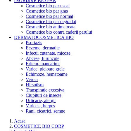
INGRIJIRE BIO PAR
Cosmetice bio par uscat
Cosmetice bio par gras
Cosmetice bio par normal
Cosmetice bio par degradat
Cosmetice bio antimatreata
Cosmetice bio contra caderii parului
DERMATOCOSMETICA BIO
Psoriazis
Eczeme, dermatite
Infectii cutanate, micoze
Abcese, furuncule
Eritem, mancarimi
Varice, picioare grele
Echimoze, hematoame
Veruci
Hirsutism
Transpiratie excesiva
Ciupituri de insecte
Urticarie, alergii
Varicela, herpes
Rani, cicatrici, semne
Acasa
COSMETICE BIO CORP