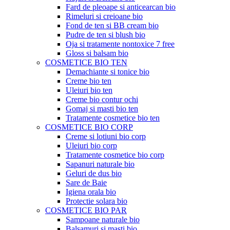
Fard de pleoape si anticearcan bio
Rimeluri si creioane bio
Fond de ten si BB cream bio
Pudre de ten si blush bio
Oja si tratamente nontoxice 7 free
Gloss si balsam bio
COSMETICE BIO TEN
Demachiante si tonice bio
Creme bio ten
Uleiuri bio ten
Creme bio contur ochi
Gomaj si masti bio ten
Tratamente cosmetice bio ten
COSMETICE BIO CORP
Creme si lotiuni bio corp
Uleiuri bio corp
Tratamente cosmetice bio corp
Sapanuri naturale bio
Geluri de dus bio
Sare de Baie
Igiena orala bio
Protectie solara bio
COSMETICE BIO PAR
Sampoane naturale bio
Balsamuri si masti bio