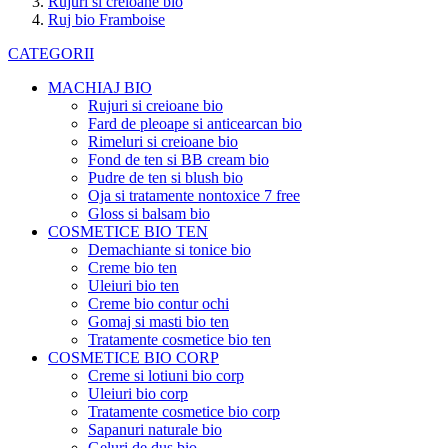
Rujuri si creioane bio
Ruj bio Framboise
CATEGORII
MACHIAJ BIO
Rujuri si creioane bio
Fard de pleoape si anticearcan bio
Rimeluri si creioane bio
Fond de ten si BB cream bio
Pudre de ten si blush bio
Oja si tratamente nontoxice 7 free
Gloss si balsam bio
COSMETICE BIO TEN
Demachiante si tonice bio
Creme bio ten
Uleiuri bio ten
Creme bio contur ochi
Gomaj si masti bio ten
Tratamente cosmetice bio ten
COSMETICE BIO CORP
Creme si lotiuni bio corp
Uleiuri bio corp
Tratamente cosmetice bio corp
Sapanuri naturale bio
Geluri de dus bio