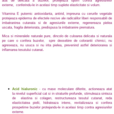
atat de delicata a buzelor, protejeaza optim contra agresiunilor
externe, conferindu-le in acelasi timp suplete elasticitate si volum.
Vitamina E puternic antioxidanta, antirid, impreuna cu cerurile vegetale
protejeaza epiderma de efectele nocive ale radicalilor liberi responsabili de
imbatranirea cutanata si de agresiunile externe, regenereaza pielea
uscata, fragila deteriorata, predispusa la imbatranire prematura.
Mica si mineralele naturale pure, dincolo de culoarea delicata si naturala
pe care o confera buzelor, spre deosebire de colorantii chimici, nu
agreseaza, nu usuca si nu irita pielea, prevenind astfel deteriorarea si
.
inflamarea tesutului cutanat
Acid hialuronic
- cu mase moleculare diferite, actioneaza atat
la
nivelul superficial cat si in straturile profunde, stimuleaza sinteza
de elastina si colagen, restructureaza tesutul cutanat, reda
elasticitatea pielii, hidrateaza intens, revitalizeaza si confera
prospetime buzelor protejandu-le in acelasi timp contra agresiunilor
externe.