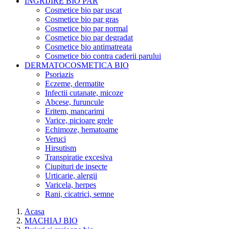
INGRIJIRE BIO PAR
Cosmetice bio par uscat
Cosmetice bio par gras
Cosmetice bio par normal
Cosmetice bio par degradat
Cosmetice bio antimatreata
Cosmetice bio contra caderii parului
DERMATOCOSMETICA BIO
Psoriazis
Eczeme, dermatite
Infectii cutanate, micoze
Abcese, furuncule
Eritem, mancarimi
Varice, picioare grele
Echimoze, hematoame
Veruci
Hirsutism
Transpiratie excesiva
Ciupituri de insecte
Urticarie, alergii
Varicela, herpes
Rani, cicatrici, semne
Acasa
MACHIAJ BIO