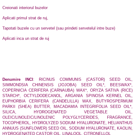
Creionati interiorul buzelor
Aplicati primul strat de ruj,
Tapotati buzele cu un servetel (sau prindeti servetelul intre buze)
Aplicati inca un strat de ruj
Denumire INCI
:
RICINUS COMMUNIS (CASTOR) SEED OIL,
SIMMONDSIA CHINENSIS (JOJOBA) SEED OIL*, BEESWAX*,
COPERNICIA CERIFERA (CARNAUBA) WAX*, ORYZA SATIVA (RICE)
STARCH*, OCTYLDODECANOL, ARGANIA SPINOSA KERNEL OIL,
EUPHORBIA CERIFERA (CANDELILLA) WAX, BUTYROSPERMUM
PARKII (SHEA) BUTTER, MACADAMIA INTEGRIFOLIA SEED OIL*,
SILICA, HYDROGENATED VEGETABLE OIL,
OLEIC/LINOLEIC/LINOLENIC POLYGLYCERIDES, FRAGRANCE,
TOCOPHEROL, HYDROLYZED SODIUM HYALURONATE, HELIANTHUS
ANNUUS (SUNFLOWER) SEED OIL, SODIUM HYALURONATE, KAOLIN,
HYDROGENATED CASTOR OIL, LINALOOL, CITRONELLOL