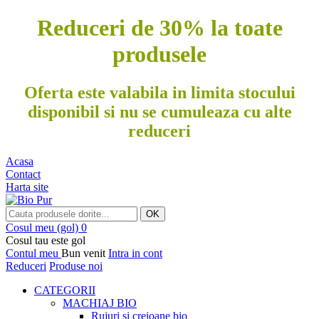
Reduceri de 30% la toate
produsele
Oferta este valabila in limita stocului
disponibil si nu se cumuleaza cu alte
reduceri
Acasa
Contact
Harta site
OK
Cosul meu
(gol)
0
Cosul tau este gol
Contul meu
Bun venit
Intra in cont
Reduceri
Produse noi
CATEGORII
MACHIAJ BIO
Rujuri si creioane bio