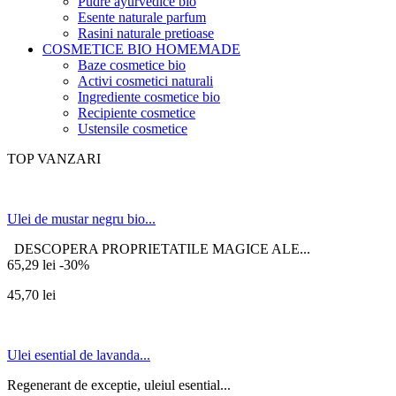
Pudre ayurvedice bio
Esente naturale parfum
Rasini naturale pretioase
COSMETICE BIO HOMEMADE
Baze cosmetice bio
Activi cosmetici naturali
Ingrediente cosmetice bio
Recipiente cosmetice
Ustensile cosmetice
TOP VANZARI
Ulei de mustar negru bio...
DESCOPERA PROPRIETATILE MAGICE ALE...
65,29 lei
-30%
45,70 lei
Ulei esential de lavanda...
Regenerant de exceptie, uleiul esential...