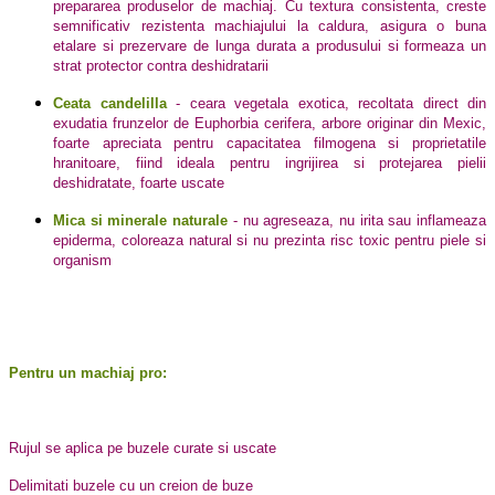
prepararea produselor de machiaj. Cu textura consistenta, creste
semnificativ rezistenta machiajului la caldura, asigura o buna
etalare si prezervare de lunga durata a produsului si formeaza un
strat protector contra deshidratarii
Ceata candelilla
- ceara vegetala exotica, recoltata direct din
exudatia frunzelor de Euphorbia cerifera, arbore originar din Mexic,
foarte apreciata pentru capacitatea filmogena si proprietatile
hranitoare, fiind ideala pentru ingrijirea si protejarea pielii
deshidratate, foarte uscate
Mica si minerale naturale
- nu agreseaza, nu irita sau inflameaza
epiderma, coloreaza natural si nu prezinta risc toxic pentru piele si
organism
Pentru un machiaj pro:
Rujul se aplica pe buzele curate si uscate
Delimitati buzele cu un creion de buze