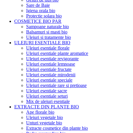
Sare de Baie
Igiena orala bio
Protectie solara bio
COSMETICE BIO PAR
Sampoane naturale bio
Balsamuri si masti bio
Uleiuri si tratamente bio
ULEIURI ESENTIALE BIO
Uleiuri esentiale florale
Uleiuri esentiale plante aromatice
Uleiuri esentiale revigorante
Uleiuri esentiale lemnoase
Uleiuri esentiale fructate
Uleiuri esentiale mirodenii
Uleiuri esentiale speciale
Uleiuri esentiale rare si pretioase
Uleiuri esentiale sacre
Uleiuri esentiale seturi
Mix de uleiuri esentiale
EXTRACTE DIN PLANTE BIO
Ape florale bio
Uleiuri vegetale bio
Unturi vegetale bio
Extracte cosmetice din plante bio