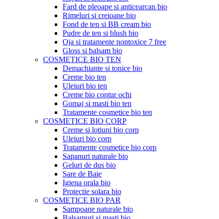
Fard de pleoape si anticearcan bio
Rimeluri si creioane bio
Fond de ten si BB cream bio
Pudre de ten si blush bio
Oja si tratamente nontoxice 7 free
Gloss si balsam bio
COSMETICE BIO TEN
Demachiante si tonice bio
Creme bio ten
Uleiuri bio ten
Creme bio contur ochi
Gomaj si masti bio ten
Tratamente cosmetice bio ten
COSMETICE BIO CORP
Creme si lotiuni bio corp
Uleiuri bio corp
Tratamente cosmetice bio corp
Sapanuri naturale bio
Geluri de dus bio
Sare de Baie
Igiena orala bio
Protectie solara bio
COSMETICE BIO PAR
Sampoane naturale bio
Balsamuri si masti bio