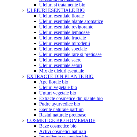
Uleiuri si tratamente bio
ULEIURI ESENTIALE BIO
Uleiuri esentiale florale
Uleiuri esentiale plante aromatice
Uleiuri esentiale revigorante
Uleiuri esentiale lemnoase
Uleiuri esentiale fructate
Uleiuri esentiale mirodenii
Uleiuri esentiale speciale
Uleiuri esentiale rare si pretioase
Uleiuri esentiale sacre
Uleiuri esentiale seturi
Mix de uleiuri esentiale
EXTRACTE DIN PLANTE BIO
Ape florale bio
Uleiuri vegetale bio
Unturi vegetale bio
Extracte cosmetice din plante bio
Pudre ayurvedice bio
Esente naturale parfum
Rasini naturale pretioase
COSMETICE BIO HOMEMADE
Baze cosmetice bio
Activi cosmetici naturali
Ingrediente cosmetice bio