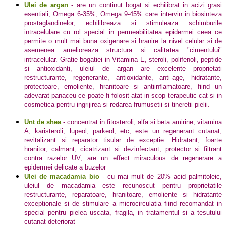
Ulei de argan
-
are un continut bogat si echilibrat in acizi grasi
esentiali, Omega 6-35%, Omega 9-45% care intervin in biosinteza
prostaglandinelor, echilibreaza si stimuleaza schimburile
intracelulare cu rol special in permeabilitatea epidermei ceea ce
permite o mult mai buna oxigenare si hranire la nivel celular si de
asemenea amelioreaza structura si calitatea "cimentului"
intracelular. Gratie bogatiei in Vitamina E, steroli, polifenoli, peptide
si antioxidanti, uleiul de argan are excelente proprietati
restructurante, regenerante, antioxidante, anti-age, hidratante,
protectoare, emoliente, hranitoare si antiinflamatoare, fiind un
adevarat panaceu ce poate fi folosit atat in scop terapeutic cat si in
cosmetica pentru ingrijirea si redarea frumusetii si tineretii pielii.
Unt de shea
-
concentrat in fitosteroli, alfa si beta amirine, vitamina
A, karisteroli, lupeol, parkeol, etc, este un regenerant cutanat,
revitalizant si reparator tisular de exceptie. Hidratant, foarte
hranitor, calmant, cicatrizant si dezinfectant, protector si filtrant
contra razelor UV, are un effect miraculous de regenerare a
epidermei delicate a buzelor
Ulei de macadamia bio
-
cu mai mult de 20% acid palmitoleic,
uleiul de macadamia este recunoscut pentru proprietatile
restructurante, reparatoare, hranitoare, emoliente si hidratante
exceptionale si de stimulare a microcirculatia fiind recomandat in
special pentru pielea uscata, fragila, in tratamentul si a tesutului
cutanat deteriorat