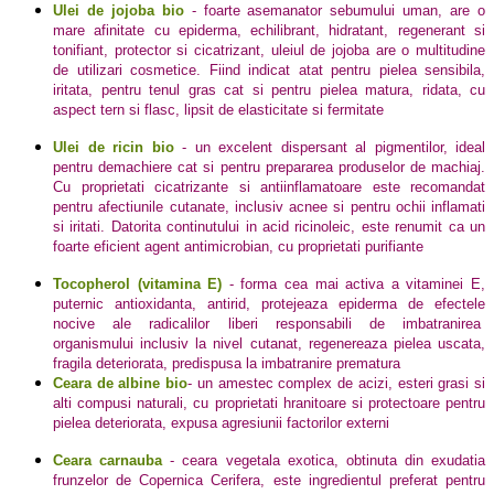
Ulei de jojoba bio
- foarte asemanator sebumului uman, are o
mare afinitate cu epiderma, echilibrant, hidratant, regenerant si
tonifiant, protector si cicatrizant, uleiul de jojoba are o multitudine
de utilizari cosmetice. Fiind indicat atat pentru pielea sensibila,
iritata, pentru tenul gras cat si pentru pielea matura, ridata, cu
aspect tern si flasc, lipsit de elasticitate si fermitate
Ulei de ricin bio
- un excelent dispersant al pigmentilor, ideal
pentru demachiere cat si pentru prepararea produselor de machiaj.
Cu proprietati cicatrizante si antiinflamatoare este recomandat
pentru afectiunile cutanate, inclusiv acnee si pentru ochii inflamati
si iritati. Datorita continutului in acid ricinoleic, este renumit ca un
foarte eficient agent antimicrobian, cu proprietati purifiante
Tocopherol (vitamina E)
- forma cea mai activa a vitaminei E,
puternic antioxidanta, antirid, protejeaza epiderma de efectele
nocive ale radicalilor liberi responsabili de imbatranirea
organismului inclusiv la nivel cutanat, regenereaza pielea uscata,
fragila deteriorata, predispusa la imbatranire prematura
Ceara de albine bio
-
un amestec complex de acizi, esteri grasi si
alti compusi naturali, cu proprietati hranitoare si protectoare pentru
pielea deteriorata, expusa agresiunii factorilor externi
Ceara carnauba
- ceara vegetala exotica, obtinuta din exudatia
frunzelor de Copernica Cerifera, este ingredientul preferat pentru