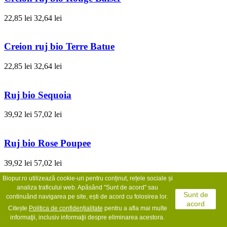
22,85 lei
32,64 lei
Creion ruj bio Terre Batue
22,85 lei
32,64 lei
Ruj bio Sequoia
39,92 lei
57,02 lei
Ruj bio Rose Poupee
39,92 lei
57,02 lei
Biopur.ro utilizează cookie-uri pentru conținut, rețele sociale și
analiza traficului web. Apăsând "Sunt de acord" sau
Ruj bio Papaya
Sunt de
continuând navigarea pe site, ești de acord cu folosirea lor.
acord
Citește
Politica de confidențialit
ate
pentru a afla mai multe
39,92 lei
57,02 lei
informaţii, inclusiv informaţii despre eliminarea acestora.