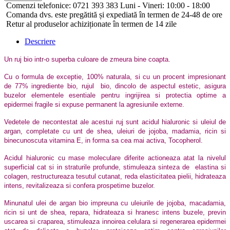
Comenzi telefonice: 0721 393 383 Luni - Vineri: 10:00 - 18:00
Comanda dvs. este pregătită și expediată în termen de 24-48 de ore
Retur al produselor achiziționate în termen de 14 zile
Descriere
Un ruj bio intr-o superba culoare de zmeura bine coapta.
Cu o formula de exceptie, 100% naturala, si cu un procent impresionant
de 77% ingrediente bio, rujul bio, dincolo de aspectul estetic, asigura
buzelor elementele esentiale pentru ingrijirea si protectia optime a
epidermei fragile si expuse permanent la agresiunile externe.
Vedetele de necontestat ale acestui ruj sunt acidul hialuronic si uleiul de
argan, completate cu unt de shea, uleiuri de jojoba, madamia, ricin si
binecunoscuta vitamina E, in forma sa cea mai activa, Tocopherol.
Acidul hialuronic cu mase moleculare diferite
actioneaza atat la
nivelul
superficial cat si in straturile profunde, stimuleaza sinteza de elastina si
colagen, restructureaza tesutul cutanat, reda elasticitatea pielii, hidrateaza
intens, revitalizeaza si confera prospetime buzelor.
Minunatul ulei de argan bio impreuna cu uleiurile de jojoba, macadamia,
ricin si unt de shea, repara, hidrateaza si hranesc intens buzele, previn
uscarea si craparea, stimuleaza innoirea celulara si regenerarea epidermei