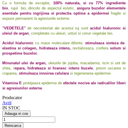
Cu o formula de exceptie,
100% naturala, si cu 77% ingrediente
bio
,
rujul bio, dincolo de aspectul estetic,
asigura buzelor elementele
esentiale pentru ingrijirea si protectia optime a epidermei
fragile si
expuse permanent la agresiunile externe.
"VEDETELE"
de necontestat ale acestui ruj sunt
acidul hialuronic si
uleiul de argan
, completate cu uleiuri, unturi si ceruri vegetale bio.
Acidul hialuronic
cu mase moleculare diferite
,
stimuleaza sinteza de
elastina si colagen, hidrateaza intens,
revitalizeaza, confera
volum si
prospetime buzelor.
Minunatul ulei de argan,
uleiurile de jojoba, macadamia, ricin si unt de
shea,
r
epara, hidrateaza si hranesc intens buzele
,
previn uscarea si
craparea,
stimuleaza innoirea celulara
si regenerarea epidermei.
Vitamina E
protejeaza epiderma de
efectele nocive ale radicalilor liberi
si agresiunilor externe
.
Producator
Avril
IN STOC
Adauga in cos