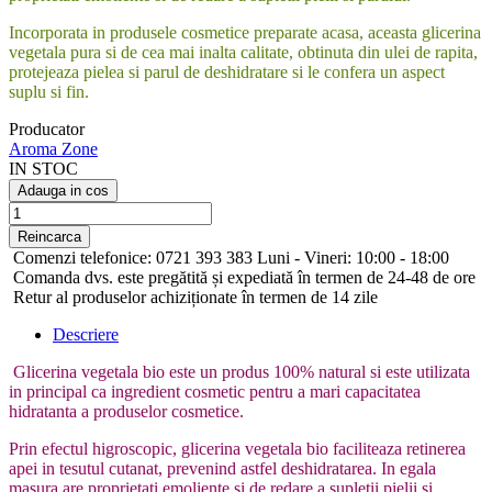
Incorporata in produsele cosmetice preparate acasa, aceasta glicerina
vegetala pura si de cea mai inalta calitate, obtinuta din ulei de rapita,
protejeaza pielea si parul de deshidratare si le confera un aspect
suplu si fin.
Producator
Aroma Zone
IN STOC
Adauga in cos
Comenzi telefonice: 0721 393 383 Luni - Vineri: 10:00 - 18:00
Comanda dvs. este pregătită și expediată în termen de 24-48 de ore
Retur al produselor achiziționate în termen de 14 zile
Descriere
Glicerina vegetala bio este un produs 100% natural si este utilizata
in principal ca ingredient cosmetic pentru a mari capacitatea
hidratanta a produselor cosmetice.
Prin efectul higroscopic, glicerina vegetala bio faciliteaza retinerea
apei in tesutul cutanat, prevenind astfel deshidratarea. In egala
masura are proprietati emoliente si de redare a supletii pielii si