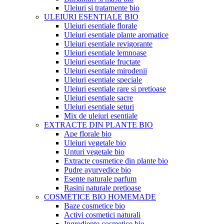
Uleiuri si tratamente bio
ULEIURI ESENTIALE BIO
Uleiuri esentiale florale
Uleiuri esentiale plante aromatice
Uleiuri esentiale revigorante
Uleiuri esentiale lemnoase
Uleiuri esentiale fructate
Uleiuri esentiale mirodenii
Uleiuri esentiale speciale
Uleiuri esentiale rare si pretioase
Uleiuri esentiale sacre
Uleiuri esentiale seturi
Mix de uleiuri esentiale
EXTRACTE DIN PLANTE BIO
Ape florale bio
Uleiuri vegetale bio
Unturi vegetale bio
Extracte cosmetice din plante bio
Pudre ayurvedice bio
Esente naturale parfum
Rasini naturale pretioase
COSMETICE BIO HOMEMADE
Baze cosmetice bio
Activi cosmetici naturali
Ingrediente cosmetice bio