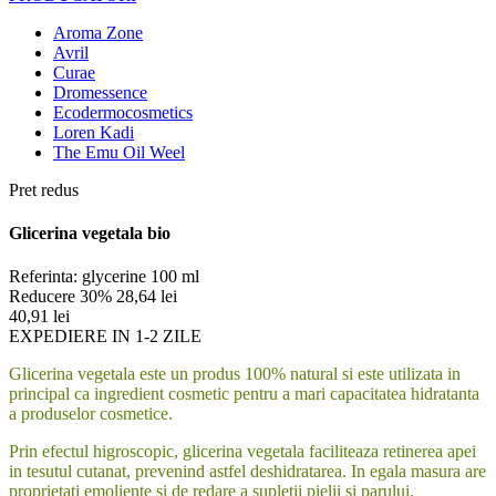
Aroma Zone
Avril
Curae
Dromessence
Ecodermocosmetics
Loren Kadi
The Emu Oil Weel
Pret redus
Glicerina vegetala bio
Referinta:
glycerine 100 ml
Reducere 30%
28,64 lei
40,91 lei
EXPEDIERE IN 1-2 ZILE
Glicerina vegetala este un produs 100% natural si este utilizata in
principal ca ingredient cosmetic pentru a mari capacitatea hidratanta
a produselor cosmetice.
Prin efectul higroscopic, glicerina vegetala faciliteaza retinerea apei
in tesutul cutanat, prevenind astfel deshidratarea. In egala masura are
proprietati emoliente si de redare a supletii pielii si parului.