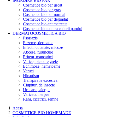
INGRIJIRE BIO PAR
Cosmetice bio par uscat
Cosmetice bio par gras
Cosmetice bio par normal
Cosmetice bio par degradat
Cosmetice bio antimatreata
Cosmetice bio contra caderii parului
DERMATOCOSMETICA BIO
Psoriazis
Eczeme, dermatite
Infectii cutanate, micoze
Abcese, furuncule
Eritem, mancarimi
Varice, picioare grele
Echimoze, hematoame
Veruci
Hirsutism
Transpiratie excesiva
Ciupituri de insecte
Urticarie, alergii
Varicela, herpes
Rani, cicatrici, semne
Acasa
COSMETICE BIO HOMEMADE