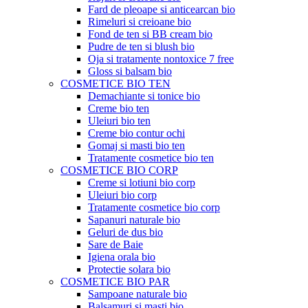
Fard de pleoape si anticearcan bio
Rimeluri si creioane bio
Fond de ten si BB cream bio
Pudre de ten si blush bio
Oja si tratamente nontoxice 7 free
Gloss si balsam bio
COSMETICE BIO TEN
Demachiante si tonice bio
Creme bio ten
Uleiuri bio ten
Creme bio contur ochi
Gomaj si masti bio ten
Tratamente cosmetice bio ten
COSMETICE BIO CORP
Creme si lotiuni bio corp
Uleiuri bio corp
Tratamente cosmetice bio corp
Sapanuri naturale bio
Geluri de dus bio
Sare de Baie
Igiena orala bio
Protectie solara bio
COSMETICE BIO PAR
Sampoane naturale bio
Balsamuri si masti bio