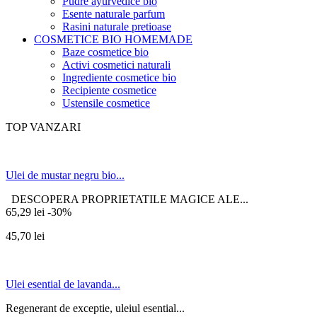
Pudre ayurvedice bio
Esente naturale parfum
Rasini naturale pretioase
COSMETICE BIO HOMEMADE
Baze cosmetice bio
Activi cosmetici naturali
Ingrediente cosmetice bio
Recipiente cosmetice
Ustensile cosmetice
TOP VANZARI
Ulei de mustar negru bio...
DESCOPERA PROPRIETATILE MAGICE ALE...
65,29 lei
-30%
45,70 lei
Ulei esential de lavanda...
Regenerant de exceptie, uleiul esential...