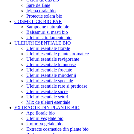
Sare de Baie
Igiena orala bio
Protectie solara bio
COSMETICE BIO PAR
Sampoane naturale bio
Balsamuri si masti bio
Uleiuri si tratamente bio
ULEIURI ESENTIALE BIO
Uleiuri esentiale florale
Uleiuri esentiale plante aromatice
Uleiuri esentiale revigorante
Uleiuri esentiale lemnoase
Uleiuri esentiale fructate
Uleiuri esentiale mirodenii
Uleiuri esentiale speciale
Uleiuri esentiale rare si pretioase
Uleiuri esentiale sacre
Uleiuri esentiale seturi
Mix de uleiuri esentiale
EXTRACTE DIN PLANTE BIO
Ape florale bio
Uleiuri vegetale bio
Unturi vegetale bio
Extracte cosmetice din plante bio