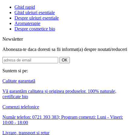
Ghid rapid
Ghid uleiuri esentiale
Despre uleiuri esentiale
Aromaterapie
Despre cosmetice bio
Newsletter
Aboneaza-te daca doresti sa fii informat(a) despre noutati/reduceri
Suntem si pe:
Calitate garantată
Vă garantăm calitatea și originea produselor. 100% naturale,
certificate bio
Comenzi telefonice
Număr telefon: 0721 393 383; Program comenzi: Luni - Vineri:
10:00 - 18:00
Livrare, transport si retur