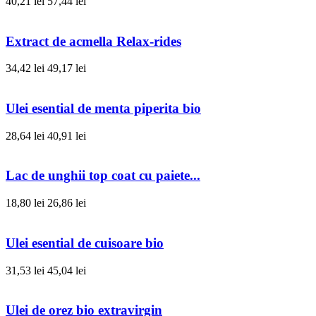
40,21 lei
57,44 lei
Extract de acmella Relax-rides
34,42 lei
49,17 lei
Ulei esential de menta piperita bio
28,64 lei
40,91 lei
Lac de unghii top coat cu paiete...
18,80 lei
26,86 lei
Ulei esential de cuisoare bio
31,53 lei
45,04 lei
Ulei de orez bio extravirgin