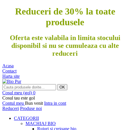
Reduceri de 30% la toate
produsele
Oferta este valabila in limita stocului
disponibil si nu se cumuleaza cu alte
reduceri
Acasa
Contact
Harta site
OK
Cosul meu
(gol)
0
Cosul tau este gol
Contul meu
Bun venit
Intra in cont
Reduceri
Produse noi
CATEGORII
MACHIAJ BIO
Rujuri si creioane bio