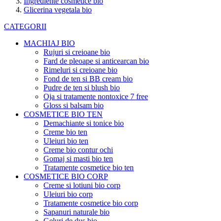
Ingrediente cosmetice bio
Glicerina vegetala bio
CATEGORII
MACHIAJ BIO
Rujuri si creioane bio
Fard de pleoape si anticearcan bio
Rimeluri si creioane bio
Fond de ten si BB cream bio
Pudre de ten si blush bio
Oja si tratamente nontoxice 7 free
Gloss si balsam bio
COSMETICE BIO TEN
Demachiante si tonice bio
Creme bio ten
Uleiuri bio ten
Creme bio contur ochi
Gomaj si masti bio ten
Tratamente cosmetice bio ten
COSMETICE BIO CORP
Creme si lotiuni bio corp
Uleiuri bio corp
Tratamente cosmetice bio corp
Sapanuri naturale bio
Geluri de dus bio