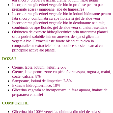
ten si corp, preparate acasa: creme, lotiuni, lapte geluri
Incorporarea glicerinei vegetale bio in produse pentru par
preparate acasa (sampoane, ape de limpezire)
Incorporarea glicerinei vegetale bio in lotiuni hidratante pentru
fata si corp, combinata cu ape florale si gel de aloe vera
Incorporarea glicerinei vegetale bio in deodorante naturale,
combinata cu ape florale, gel de aloe vera si uleiuri esentiale
Obtinerea de extracte hidroglicerinice prin macerarea plantei
sau a pudrei solubile intr-un amestec de apa si glicerina
vegetala bio. Extractul este foarte bland cu pielea in
comparatie cu extractele hidroalcoolice si este incarcat cu
principiile active ale plantei
DOZAJ
Creme, lapte, lotiuni, geluri: 2-5%
Creme, lapte pentru zone cu piele foarte aspra, rugoasa, maini,
coate, calcaie: 8%
Sampoane, lotiuni de limpezire: 2-5%
Extracte hidroglicerinice: 10%
Glicerina vegetala se incorporeaza in faza apoasa, inainte de
prepararea emulsiei
COMPOZITIE
Glicerina bio 100% vegetala, obtinuta din ulei de soia si