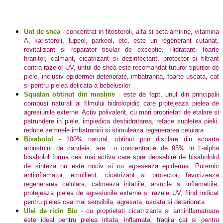
Unt de shea
- concentrat in fitosteroli, alfa si beta amirine, vitamina
A, karisteroli, lupeol, parkeol, etc, este un regenerant cutanat,
revitalizant si reparator tisular de exceptie. Hidratant, foarte
hranitor, calmant, cicatrizant si dezinfectant, protector si filtrant
contra razelor UV, untul de shea este recomandat tuturor tipurilor de
piele, inclusiv epidermei deteriorate, imbatranita, foarte uscata, cat
si pentru pielea delicata a bebelusilor
Squalan obtinut din masline
- este de fapt, unul din principalii
compusi naturali ai filmului hidrolopidic care protejeaza pielea de
agresiunile externe. Activ polivalent, cu mari proprietati de etalare si
patrundere in piele, impiedica deshidratarea, reface supletea pielii,
reduce semnele imbatranirii si stimuleaza regenerarea celulara
Bisabolol
- 100% natural, obtinut prin distilare din scoarta
arbustului de candeia, are o concentratie de 95% in L-alpha
bisabolol forma cea mai activa care spre deosebire de bisabololul
de sinteza nu este nociv si nu agreseaza epiderma. Puternic
antiinflamator, emollient, cicatrizant si protector, favorizeaza
regenerarea celulara, calmeaza iritatiile, arsurile si inflamatiile,
protejeaza pielea de agresiunile externe si razele UV, fiind indicat
pentru pielea cea mai sensibila, agresata, uscata si deteriorata
Ulei de ricin Bio
- cu proprietati cicatrizante si antiinflamatoare
este ideal pentru pielea iritata, inflamata, fragila cat si pentru