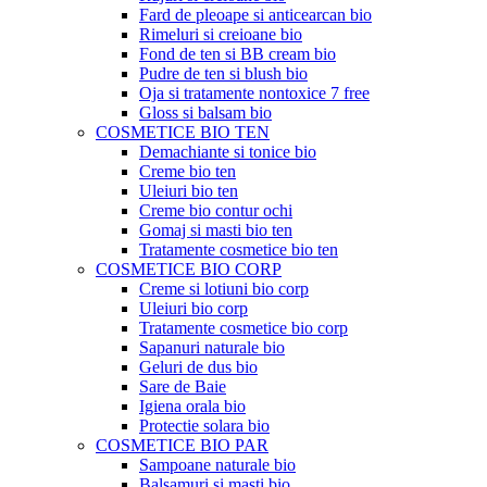
Fard de pleoape si anticearcan bio
Rimeluri si creioane bio
Fond de ten si BB cream bio
Pudre de ten si blush bio
Oja si tratamente nontoxice 7 free
Gloss si balsam bio
COSMETICE BIO TEN
Demachiante si tonice bio
Creme bio ten
Uleiuri bio ten
Creme bio contur ochi
Gomaj si masti bio ten
Tratamente cosmetice bio ten
COSMETICE BIO CORP
Creme si lotiuni bio corp
Uleiuri bio corp
Tratamente cosmetice bio corp
Sapanuri naturale bio
Geluri de dus bio
Sare de Baie
Igiena orala bio
Protectie solara bio
COSMETICE BIO PAR
Sampoane naturale bio
Balsamuri si masti bio