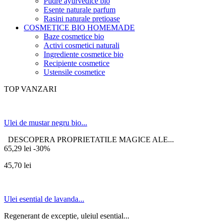
Pudre ayurvedice bio
Esente naturale parfum
Rasini naturale pretioase
COSMETICE BIO HOMEMADE
Baze cosmetice bio
Activi cosmetici naturali
Ingrediente cosmetice bio
Recipiente cosmetice
Ustensile cosmetice
TOP VANZARI
Ulei de mustar negru bio...
DESCOPERA PROPRIETATILE MAGICE ALE...
65,29 lei
-30%
45,70 lei
Ulei esential de lavanda...
Regenerant de exceptie, uleiul esential...