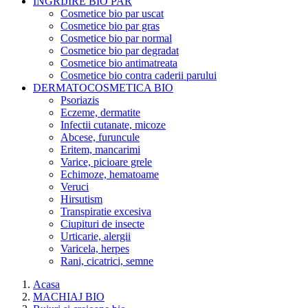
INGRIJIRE BIO PAR
Cosmetice bio par uscat
Cosmetice bio par gras
Cosmetice bio par normal
Cosmetice bio par degradat
Cosmetice bio antimatreata
Cosmetice bio contra caderii parului
DERMATOCOSMETICA BIO
Psoriazis
Eczeme, dermatite
Infectii cutanate, micoze
Abcese, furuncule
Eritem, mancarimi
Varice, picioare grele
Echimoze, hematoame
Veruci
Hirsutism
Transpiratie excesiva
Ciupituri de insecte
Urticarie, alergii
Varicela, herpes
Rani, cicatrici, semne
Acasa
MACHIAJ BIO