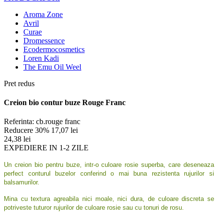
Aroma Zone
Avril
Curae
Dromessence
Ecodermocosmetics
Loren Kadi
The Emu Oil Weel
Pret redus
Creion bio contur buze Rouge Franc
Referinta:
cb.rouge franc
Reducere 30%
17,07 lei
24,38 lei
EXPEDIERE IN 1-2 ZILE
Un creion bio pentru buze, intr-o culoare rosie superba, care deseneaza
perfect conturul buzelor conferind o mai buna rezistenta rujurilor si
balsamurilor.
Mina cu textura agreabila nici moale, nici dura, de culoare discreta se
potriveste tuturor rujurilor de culoare rosie sau cu tonuri de rosu.