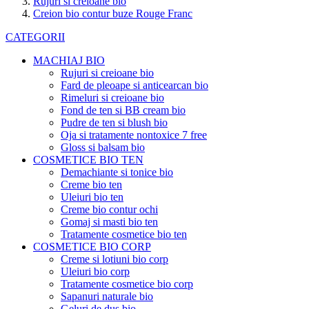
Rujuri si creioane bio
Creion bio contur buze Rouge Franc
CATEGORII
MACHIAJ BIO
Rujuri si creioane bio
Fard de pleoape si anticearcan bio
Rimeluri si creioane bio
Fond de ten si BB cream bio
Pudre de ten si blush bio
Oja si tratamente nontoxice 7 free
Gloss si balsam bio
COSMETICE BIO TEN
Demachiante si tonice bio
Creme bio ten
Uleiuri bio ten
Creme bio contur ochi
Gomaj si masti bio ten
Tratamente cosmetice bio ten
COSMETICE BIO CORP
Creme si lotiuni bio corp
Uleiuri bio corp
Tratamente cosmetice bio corp
Sapanuri naturale bio
Geluri de dus bio