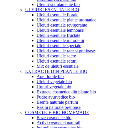
Uleiuri si tratamente bio
ULEIURI ESENTIALE BIO
Uleiuri esentiale florale
Uleiuri esentiale plante aromatice
Uleiuri esentiale revigorante
Uleiuri esentiale lemnoase
Uleiuri esentiale fructate
Uleiuri esentiale mirodenii
Uleiuri esentiale speciale
Uleiuri esentiale rare si pretioase
Uleiuri esentiale sacre
Uleiuri esentiale seturi
Mix de uleiuri esentiale
EXTRACTE DIN PLANTE BIO
Ape florale bio
Uleiuri vegetale bio
Unturi vegetale bio
Extracte cosmetice din plante bio
Pudre ayurvedice bio
Esente naturale parfum
Rasini naturale pretioase
COSMETICE BIO HOMEMADE
Baze cosmetice bio
Activi cosmetici naturali
Ingrediente cosmetice bio