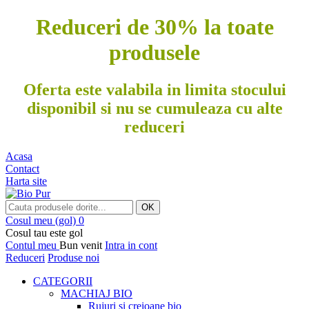
Reduceri de 30% la toate
produsele
Oferta este valabila in limita stocului
disponibil si nu se cumuleaza cu alte
reduceri
Acasa
Contact
Harta site
OK
Cosul meu
(gol)
0
Cosul tau este gol
Contul meu
Bun venit
Intra in cont
Reduceri
Produse noi
CATEGORII
MACHIAJ BIO
Rujuri si creioane bio