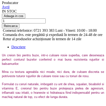
Producator
Avril
IN STOC
Adauga in cos
Comenzi telefonice: 0721 393 383 Luni - Vineri: 10:00 - 18:00
Comanda dvs. este pregătită și expediată în termen de 24-48 de ore
Retur al produselor achiziționate în termen de 14 zile
Descriere
Un creion bio pentru buze, intr-o culoare rosie superba, care deseneaza
perfect conturul buzelor conferind o mai buna rezistenta rujurilor si
balsamurilor.
Mina cu textura agreabila nici moale, nici dura, de culoare discreta se
potriveste tuturor rujurilor de culoare rosie sau cu tonuri de rosu.
Formulat cu ceruri naturale, imbogatit cu unt de shea, squalan, bisabolol si
vitamina E, creionul bio pentru buze protejeaza pielea de agresiuni,
inflamatii sau iritatii, o hraneste si hidrateaza fiind indispensabil pentru un
machiaj natural de top, cu efect de lunga durata.