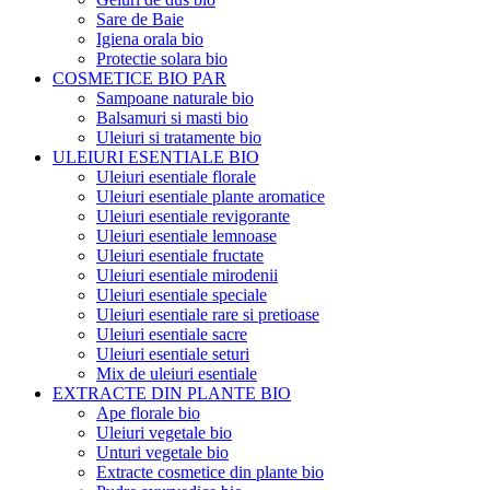
Sare de Baie
Igiena orala bio
Protectie solara bio
COSMETICE BIO PAR
Sampoane naturale bio
Balsamuri si masti bio
Uleiuri si tratamente bio
ULEIURI ESENTIALE BIO
Uleiuri esentiale florale
Uleiuri esentiale plante aromatice
Uleiuri esentiale revigorante
Uleiuri esentiale lemnoase
Uleiuri esentiale fructate
Uleiuri esentiale mirodenii
Uleiuri esentiale speciale
Uleiuri esentiale rare si pretioase
Uleiuri esentiale sacre
Uleiuri esentiale seturi
Mix de uleiuri esentiale
EXTRACTE DIN PLANTE BIO
Ape florale bio
Uleiuri vegetale bio
Unturi vegetale bio
Extracte cosmetice din plante bio