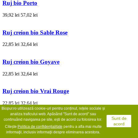
Ruj bio Porto
39,92 lei
57,02 lei
Ruj creion bio Sable Rose
22,85 lei
32,64 lei
Ruj creion bio Goyave
22,85 lei
32,64 lei
Ruj creion bio Vrai Rouge
22,85 lei
32,64 lei
Biopur.ro utilizează cookie-uri pentru conținut, rețele sociale și
analiza traficului web. Apăsând "Sunt de acord" sau
Sunt de
Ruj bio Sequoia
continuând navigarea pe site, ești de acord cu folosirea lor.
acord
Citește
Politica de confidențialit
ate
pentru a afla mai multe
39,92 lei
57,02 lei
informaţii, inclusiv informaţii despre eliminarea acestora.