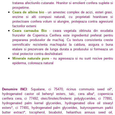
tratarea afectiunilo cutanate. Hranitor si emolient confera suplete si
prospetime.
Ceara de albine bio
- un amestec complex de acizi, esteri grasi,
enzime si alti compusi naturali, cu proprietati hranitoare si
protectoare confera volum si alungire, protejeaza contra agresiunii
factorilor externi
Ceara carnauba Bio
- ceara vegetala obtinuta din exudatia
frunzelor de Copernica Cerifera este ingredientul preferat pentru
prepararea produselor de machiaj. Cu textura consistenta creste
semnificativ rezistenta machiajului la caldura, asigura o buna
etalare si prezervare de lunga durata a produsului si formeaza un
strat protector contra deshidratarii
Minerale naturale pure
- nu agreseaza si nu sunt nocive pentru
epiderma, coloreaza natural
Denumire INCI
: Squalane, ci 75470, ricinus communis seed oil*,
hydrogenated castor oil behenyl esters, talc, cera alba*, copernicia
cerifera cera, ci 77492, oleic/linoleic/linolenic polyglycerides, ci 77891,
hydrogenated palm kernel glycerides, hydrogenated olive oil stearyl
esters*, ci 77491, hydrogenated palm glycerides, butyrospermum parkii
butter extract*, tocopherol, bisabolol, helianthus annuus seed oil,