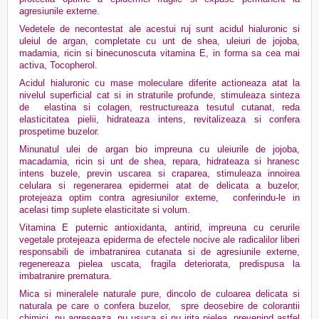
agresiunile externe.
Vedetele de necontestat ale acestui ruj sunt acidul hialuronic si
uleiul de argan, completate cu unt de shea, uleiuri de jojoba,
madamia, ricin si binecunoscuta vitamina E, in forma sa cea mai
activa, Tocopherol.
Acidul hialuronic cu mase moleculare diferite
actioneaza atat la
nivelul superficial cat si in straturile profunde, stimuleaza sinteza
de elastina si colagen, restructureaza tesutul cutanat, reda
elasticitatea pielii, hidrateaza intens, revitalizeaza si confera
prospetime buzelor.
Minunatul ulei de argan bio impreuna cu uleiurile de jojoba,
macadamia, ricin si unt de shea, repara, hidrateaza si hranesc
intens buzele, previn uscarea si craparea, stimuleaza innoirea
celulara si regenerarea epidermei atat de delicata a buzelor,
protejeaza optim contra agresiunilor externe, conferindu-le in
acelasi timp suplete elasticitate si volum.
Vitamina E puternic antioxidanta, antirid, impreuna cu cerurile
vegetale protejeaza epiderma de efectele nocive ale radicalilor liberi
responsabili de imbatranirea cutanata si de agresiunile externe,
regenereaza pielea uscata, fragila deteriorata, predispusa la
imbatranire prematura.
Mica si mineralele naturale pure, dincolo de culoarea delicata si
naturala pe care o confera buzelor, spre deosebire de colorantii
chimici, nu agreseaza, nu usuca si nu irita pielea, prevenind astfel