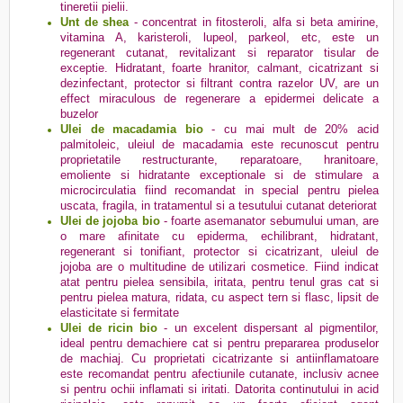
tineretii pielii.
Unt de shea
-
concentrat in fitosteroli, alfa si beta amirine,
vitamina A, karisteroli, lupeol, parkeol, etc, este un
regenerant cutanat, revitalizant si reparator tisular de
exceptie. Hidratant, foarte hranitor, calmant, cicatrizant si
dezinfectant, protector si filtrant contra razelor UV, are un
effect miraculous de regenerare a epidermei delicate a
buzelor
Ulei de macadamia bio
-
cu mai mult de 20% acid
palmitoleic, uleiul de macadamia este recunoscut pentru
proprietatile restructurante, reparatoare, hranitoare,
emoliente si hidratante exceptionale si de stimulare a
microcirculatia fiind recomandat in special pentru pielea
uscata, fragila, in tratamentul si a tesutului cutanat deteriorat
Ulei de jojoba bio
- foarte asemanator sebumului uman, are
o mare afinitate cu epiderma, echilibrant, hidratant,
regenerant si tonifiant, protector si cicatrizant, uleiul de
jojoba are o multitudine de utilizari cosmetice. Fiind indicat
atat pentru pielea sensibila, iritata, pentru tenul gras cat si
pentru pielea matura, ridata, cu aspect tern si flasc, lipsit de
elasticitate si fermitate
Ulei de ricin bio
- un excelent dispersant al pigmentilor,
ideal pentru demachiere cat si pentru prepararea produselor
de machiaj. Cu proprietati cicatrizante si antiinflamatoare
este recomandat pentru afectiunile cutanate, inclusiv acnee
si pentru ochii inflamati si iritati. Datorita continutului in acid