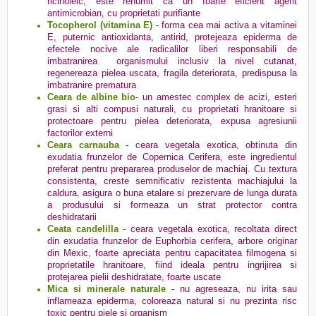
ricinoleic, este renumit ca un foarte eficient agent
antimicrobian, cu proprietati purifiante
Tocopherol (vitamina E)
- forma cea mai activa a vitaminei
E, puternic antioxidanta, antirid, protejeaza epiderma de
efectele nocive ale radicalilor liberi responsabili de
imbatranirea organismului inclusiv la nivel cutanat,
regenereaza pielea uscata, fragila deteriorata, predispusa la
imbatranire prematura
Ceara de albine bio
-
un amestec complex de acizi, esteri
grasi si alti compusi naturali, cu proprietati hranitoare si
protectoare pentru pielea deteriorata, expusa agresiunii
factorilor externi
Ceara carnauba
- ceara vegetala exotica, obtinuta din
exudatia frunzelor de Copernica Cerifera, este ingredientul
preferat pentru prepararea produselor de machiaj. Cu textura
consistenta, creste semnificativ rezistenta machiajului la
caldura, asigura o buna etalare si prezervare de lunga durata
a produsului si formeaza un strat protector contra
deshidratarii
Ceata candelilla
- ceara vegetala exotica, recoltata direct
din exudatia frunzelor de Euphorbia cerifera, arbore originar
din Mexic, foarte apreciata pentru capacitatea filmogena si
proprietatile hranitoare, fiind ideala pentru ingrijirea si
protejarea pielii deshidratate, foarte uscate
Mica si minerale naturale
- nu agreseaza, nu irita sau
inflameaza epiderma, coloreaza natural si nu prezinta risc
toxic pentru piele si organism