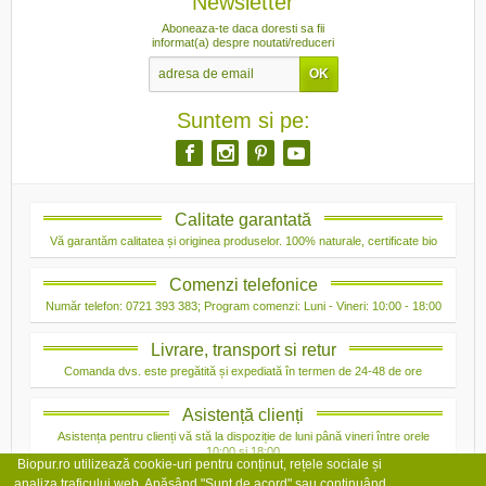
Newsletter
Aboneaza-te daca doresti sa fii
informat(a) despre noutati/reduceri
Suntem si pe:
Calitate garantată
Vă garantăm calitatea și originea produselor. 100% naturale, certificate bio
Comenzi telefonice
Număr telefon: 0721 393 383; Program comenzi: Luni - Vineri: 10:00 - 18:00
Livrare, transport si retur
Comanda dvs. este pregătită și expediată în termen de 24-48 de ore
Asistență clienți
Asistența pentru clienți vă stă la dispoziție de luni până vineri între orele
10:00 și 18:00
Biopur.ro utilizează cookie-uri pentru conținut, rețele sociale și
analiza traficului web. Apăsând "Sunt de acord" sau continuând