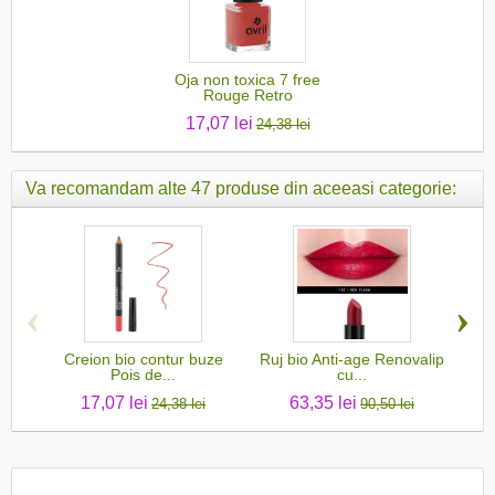
Oja non toxica 7 free
Rouge Retro
17,07 lei
24,38 lei
Va recomandam alte 47 produse din aceeasi categorie:
‹
›
Creion bio contur buze
Ruj bio Anti-age Renovalip
Ru
Pois de...
cu...
17,07 lei
63,35 lei
24,38 lei
90,50 lei