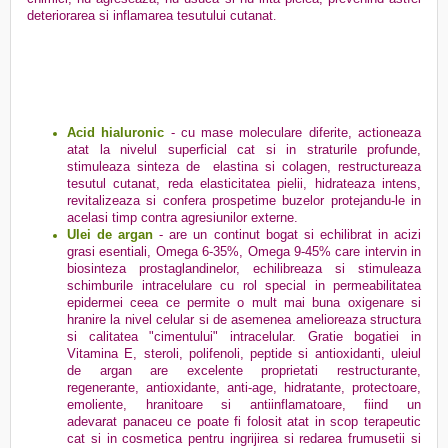
deteriorarea si inflamarea tesutului cutanat
.
Acid hialuronic
- cu mase moleculare diferite, actioneaza
atat la
nivelul superficial cat si in straturile profunde,
stimuleaza sinteza de elastina si colagen, restructureaza
tesutul cutanat, reda elasticitatea pielii, hidrateaza intens,
revitalizeaza si confera prospetime buzelor protejandu-le in
acelasi timp contra agresiunilor externe.
Ulei de argan
-
are un continut bogat si echilibrat in acizi
grasi esentiali, Omega 6-35%, Omega 9-45% care intervin in
biosinteza prostaglandinelor, echilibreaza si stimuleaza
schimburile intracelulare cu rol special in permeabilitatea
epidermei ceea ce permite o mult mai buna oxigenare si
hranire la nivel celular si de asemenea amelioreaza structura
si calitatea "cimentului" intracelular. Gratie bogatiei in
Vitamina E, steroli, polifenoli, peptide si antioxidanti, uleiul
de argan are excelente proprietati restructurante,
regenerante, antioxidante, anti-age, hidratante, protectoare,
emoliente, hranitoare si antiinflamatoare, fiind un
adevarat panaceu ce poate fi folosit atat in scop terapeutic
cat si in cosmetica pentru ingrijirea si redarea frumusetii si