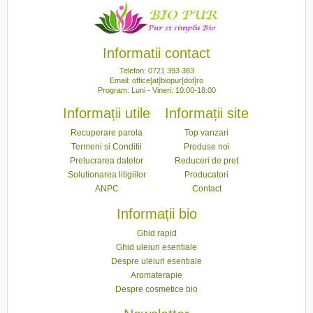
Informatii contact
Telefon: 0721 393 383
Email: office[at]biopur[dot]ro
Program: Luni - Vineri: 10:00-18:00
Informații utile
Informații site
Recuperare parola
Top vanzari
Termeni si Conditii
Produse noi
Prelucrarea datelor
Reduceri de pret
Solutionarea litigiilor
Producatori
ANPC
Contact
Informații bio
Ghid rapid
Ghid uleiuri esentiale
Despre uleiuri esentiale
Aromaterapie
Despre cosmetice bio