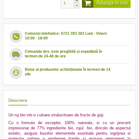
Adauga in cos
Comenzi telefonice: 0721 393 383 Luni - Vineri:
10:00 - 18:00
Comanda dvs. este pregătită și expediată în
termen de 24-48 de ore
Retur al produselor achiziționate în termen de 14
zile
Descriere
Un ruj bio intr-o culoare stralucitoare de fructe de goji.
Cu o formula de exceptie, 100% naturala, si cu un procent
impresionar de 77% ingrediente bio, rujul bio, dincolo de aspectul
estetic, asigura buzelor elementele esentiale pentru ingrijirea si
protectia optime a epidermei fragile si expuse permanent la