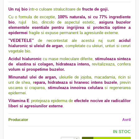
Un ruj bio
i
ntr-o culoare stralucitoare de
fructe de goji.
Cu o formula de exceptie,
100% naturala, si cu 77% ingrediente
bio
,
rujul bio, dincolo de aspectul estetic,
asigura buzelor
elementele esentiale pentru ingrijirea si protectia optime a
epidermei
fragile si expuse permanent la agresiunile externe.
"VEDETELE"
de necontestat ale acestui ruj sunt
acidul
hialuronic si uleiul de argan
, completate cu uleiuri, unturi si ceruri
vegetale bio.
Acidul hialuronic
cu mase moleculare diferite
,
stimuleaza sinteza
de elastina si colagen, hidrateaza intens,
revitalizeaza, confera
volum si prospetime buzelor.
Minunatul ulei de argan,
uleiurile de jojoba, macadamia, ricin si
unt de shea,
r
epara, hidrateaza si hranesc intens buzele
,
previn
uscarea si craparea,
stimuleaza innoirea celulara
si regenerarea
epidermei.
Vitamina E
protejeaza epiderma de
efectele nocive ale radicalilor
liberi si agresiunilor externe
.
Producator
Avril
IN STOC