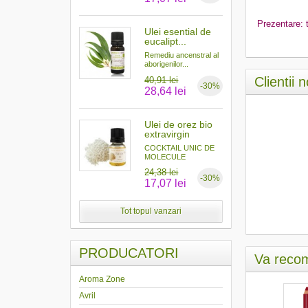
Prezentare: 
Ulei esential de
eucalipt...
Remediu ancenstral al
aborigenilor...
Clientii 
40,91 lei
-30%
28,64 lei
Ulei de orez bio
extravirgin
COCKTAIL UNIC DE
MOLECULE
ANTIOXIDANTE...
24,38 lei
-30%
17,07 lei
Tot topul vanzari
PRODUCATORI
Va recom
Aroma Zone
Avril