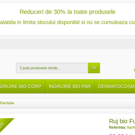
Reduceri de 30% la toate produsele
alabila in limita stocului disponibil si nu se cumuleaza cu
OK
NGRIJIRE BIO CORP
INGRIJIRE BIO PAR
DERMATOCOSME
 Fuchsia
Ruj bio F
DUS
Referinta:
fuch