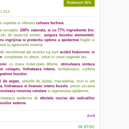
Reducere 30%
2 ZILE
-o superba si vibranta
culoare fuchsia
.
de exceptie,
100% naturala, si cu 77% ingrediente bio
,
colo de aspectul estetic,
asigura buzelor elementele
ru ingrijirea si protectia optime a epidermei
fragile si
nt la agresiunile externe.
de necontestat ale acestui ruj sunt
acidul hialuronic si
an
, completate cu uleiuri, unturi si ceruri vegetale bio.
onic
cu mase moleculare diferite
,
stimuleaza sinteza
si colagen, hidrateaza intens,
revitalizeaza, confera
petime buzelor.
i de argan,
uleiurile de jojoba, macadamia, ricin si unt
a, hidrateaza si hranesc intens buzele
,
previn uscarea
imuleaza innoirea celulara
si regenerarea epidermei.
rotejeaza epiderma de
efectele nocive ale radicalilor
siunilor externe
.
Avril
IN STOC