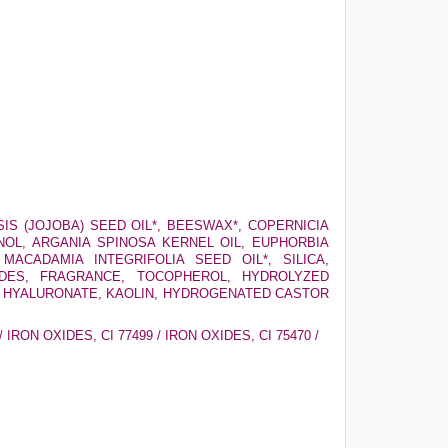
IS (JOJOBA) SEED OIL*, BEESWAX*, COPERNICIA
NOL, ARGANIA SPINOSA KERNEL OIL, EUPHORBIA
MACADAMIA INTEGRIFOLIA SEED OIL*, SILICA,
RIDES, FRAGRANCE, TOCOPHEROL, HYDROLYZED
M HYALURONATE, KAOLIN, HYDROGENATED CASTOR
/ IRON OXIDES, CI 77499 / IRON OXIDES, CI 75470 /