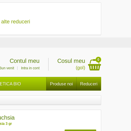
 alte reduceri
0
Contul meu
Cosul meu
(gol)
Bun venit
Intra in cont
TICA BIO
Produse noi
Reduceri
uchsia
sia 3 gr