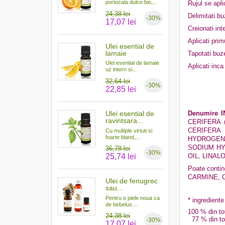
portocala dulce bio,...
Rujul se apl
24,38 lei
Delimitati b
-30%
17,07 lei
Creionati int
Aplicati primu
Ulei esential de
lamaie
Tapotati buze
Ulei esential de lamaie
Aplicati inca
uz intern si...
32,64 lei
-30%
22,85 lei
Ulei esential de
Denumire I
ravintsara...
CERIFERA 
CERIFERA 
Cu multiple virtuti si
foarte bland,...
HYDROGEN
SODIUM HY
36,78 lei
-30%
25,74 lei
OIL, LINAL
Poate contine
CARMINE, 
Ulei de fenugrec
sau...
Pentru o piele noua ca
* ingrediente
de bebelus....
100 % din tot
24,38 lei
77 % din tota
-30%
17,07 lei