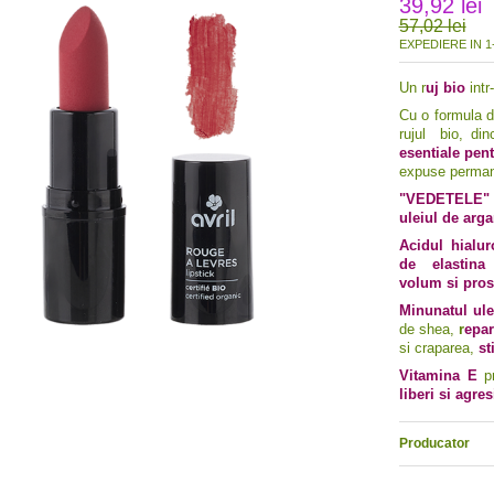
39,92 lei
57,02 lei
EXPEDIERE IN 1-
Un r
uj bio
intr
Cu o formula 
rujul bio, din
esentiale pent
expuse permane
"VEDETELE"
uleiul de arg
Acidul hialur
de elastina 
volum si pros
Minunatul ule
de shea,
r
epar
si craparea,
st
Vitamina E
p
liberi si agre
Producator