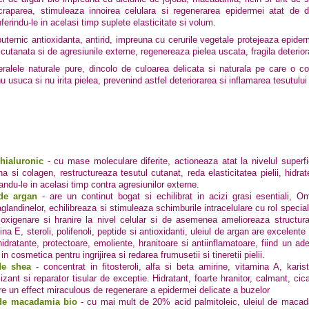
raparea, stimuleaza innoirea celulara si regenerarea epidermei atat de de
erindu-le in acelasi timp suplete elasticitate si volum.
ternic antioxidanta, antirid, impreuna cu cerurile vegetale protejeaza epiderm
 cutanata si de agresiunile externe, regenereaza pielea uscata, fragila deterio
ralele naturale pure, dincolo de culoarea delicata si naturala pe care o co
 usuca si nu irita pielea, prevenind astfel deteriorarea si inflamarea tesutului
hialuronic
- cu mase moleculare diferite, actioneaza atat la
nivelul superf
ina si colagen, restructureaza tesutul cutanat, reda elasticitatea pielii, hidr
andu-le in acelasi timp contra agresiunilor externe.
de argan
-
are un continut bogat si echilibrat in acizi grasi esentiali
aglandinelor, echilibreaza si stimuleaza schimburile intracelulare cu rol speci
oxigenare si hranire la nivel celular si de asemenea amelioreaza structura si
na E, steroli, polifenoli, peptide si antioxidanti, uleiul de argan are excelente
hidratante, protectoare, emoliente, hranitoare si antiinflamatoare, fiind un ad
 in cosmetica pentru ingrijirea si redarea frumusetii si tineretii pielii.
de shea
-
concentrat in fitosteroli, alfa si beta amirine, vitamina A, karis
lizant si reparator tisular de exceptie. Hidratant, foarte hranitor, calmant, cica
re un effect miraculous de regenerare a epidermei delicate a buzelor
 de macadamia bio
-
cu mai mult de 20% acid palmitoleic, uleiul de macada