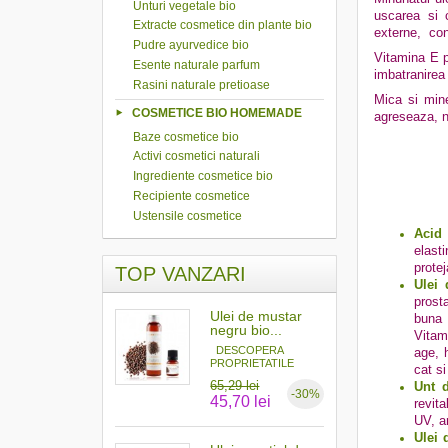
Unturi vegetale bio
uscarea si c
Extracte cosmetice din plante bio
externe, conf
Pudre ayurvedice bio
Vitamina E pu
Esente naturale parfum
imbatranirea
Rasini naturale pretioase
Mica si mine
COSMETICE BIO HOMEMADE
agreseaza, nu
Baze cosmetice bio
Activi cosmetici naturali
Ingrediente cosmetice bio
Recipiente cosmetice
Ustensile cosmetice
Acid 
elast
protej
TOP VANZARI
Ulei 
prost
Ulei de mustar
buna 
negru bio...
Vitami
DESCOPERA
age, 
PROPRIETATILE
cat si
MAGICE ALE...
65,29 lei
Unt 
-30%
45,70 lei
revita
UV, a
Ulei