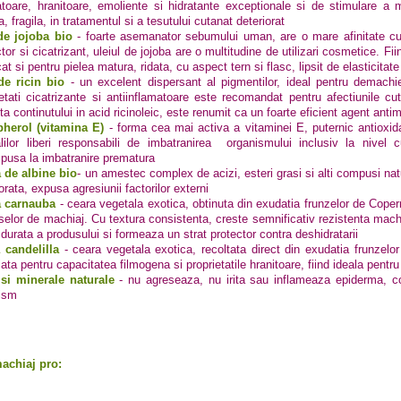
atoare, hranitoare, emoliente si hidratante exceptionale si de stimulare a m
, fragila, in tratamentul si a tesutului cutanat deteriorat
de jojoba bio
- foarte asemanator sebumului uman, are o mare afinitate cu e
tor si cicatrizant, uleiul de jojoba are o multitudine de utilizari cosmetice. Fiin
at si pentru pielea matura, ridata, cu aspect tern si flasc, lipsit de elasticitate
de ricin bio
- un excelent dispersant al pigmentilor, ideal pentru demach
ietati cicatrizante si antiinflamatoare este recomandat pentru afectiunile cuta
ta continutului in acid ricinoleic, este renumit ca un foarte eficient agent antim
herol (vitamina E)
- forma cea mai activa a vitaminei E, puternic antioxida
alilor liberi responsabili de imbatranirea organismului inclusiv la nivel c
spusa la imbatranire prematura
 de albine bio
-
un amestec complex de acizi, esteri grasi si alti compusi natur
orata, expusa agresiunii factorilor externi
a carnauba
- ceara vegetala exotica, obtinuta din exudatia frunzelor de Copern
selor de machiaj. Cu textura consistenta, creste semnificativ rezistenta machi
 durata a produsului si formeaza un strat protector contra deshidratarii
 candelilla
- ceara vegetala exotica, recoltata direct din exudatia frunzelor
ata pentru capacitatea filmogena si proprietatile hranitoare, fiind ideala pentru 
si minerale naturale
- nu agreseaza, nu irita sau inflameaza epiderma, col
ism
achiaj pro: