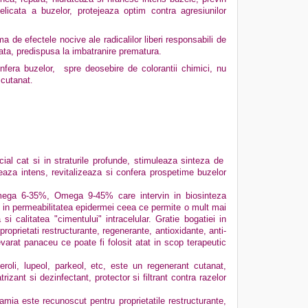
licata a buzelor, protejeaza optim contra agresiunilor
a de efectele nocive ale radicalilor liberi responsabili de
rata, predispusa la imbatranire prematura.
nfera buzelor, spre deosebire de colorantii chimici, nu
 cutanat
.
icial cat si in straturile profunde, stimuleaza sinteza de
ateaza intens, revitalizeaza si confera prospetime buzelor
, Omega 6-35%, Omega 9-45% care intervin in biosinteza
al in permeabilitatea epidermei ceea ce permite o mult mai
 calitatea "cimentului" intracelular. Gratie bogatiei in
 proprietati restructurante, regenerante, antioxidante, anti-
evarat panaceu ce poate fi folosit atat in scop terapeutic
teroli, lupeol, parkeol, etc, este un regenerant cutanat,
trizant si dezinfectant, protector si filtrant contra razelor
mia este recunoscut pentru proprietatile restructurante,