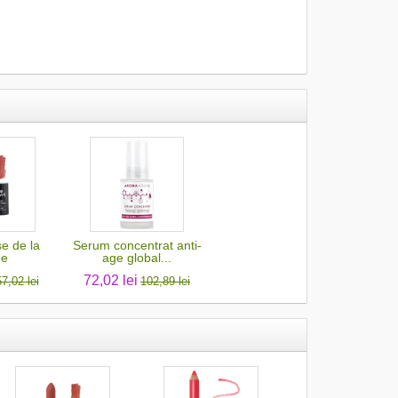
e de la
Serum concentrat anti-
ee
age global...
72,02 lei
57,02 lei
102,89 lei