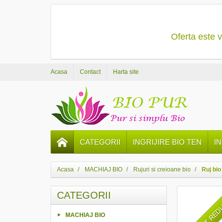
Oferta este v
Acasa
Contact
Harta site
CATEGORII
INGRIJIRE BIO TEN
I
Acasa
MACHIAJ BIO
Rujuri si creioane bio
Ruj bio
CATEGORII
PRET RE
MACHIAJ BIO