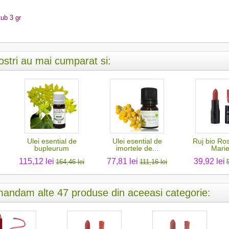
tub 3 gr
nostri au mai cumparat si:
Ulei esential de
Ulei esential de
Ruj bio Ros
bupleurum
imortele de...
Mari
115,12 lei
77,81 lei
39,92 lei
164,46 lei
111,16 lei
andam alte 47 produse din aceeasi categorie: