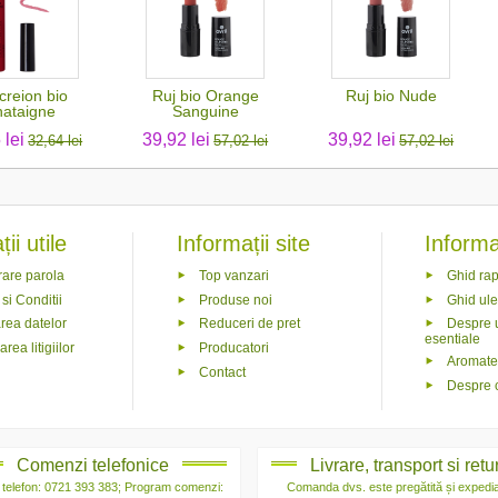
creion bio
Ruj bio Orange
Ruj bio Nude
ataigne
Sanguine
 lei
39,92 lei
39,92 lei
32,64 lei
57,02 lei
57,02 lei
ii utile
Informații site
Informaț
are parola
Top vanzari
Ghid rap
si Conditii
Produse noi
Ghid ule
rea datelor
Reduceri de pret
Despre u
esentiale
rea litigiilor
Producatori
Aromate
Contact
Despre 
Comenzi telefonice
Livrare, transport si retu
telefon: 0721 393 383; Program comenzi:
Comanda dvs. este pregătită și expedia