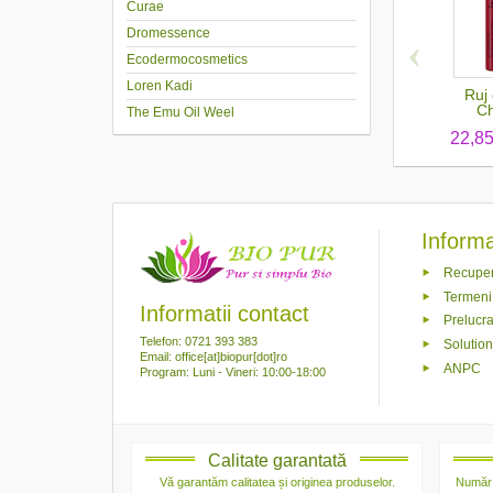
Curae
Dromessence
‹
Ecodermocosmetics
Loren Kadi
Ruj 
Ch
The Emu Oil Weel
22,85
Informaț
Recuper
Termeni 
Informatii contact
Prelucra
Telefon: 0721 393 383
Solutiona
Email: office[at]biopur[dot]ro
ANPC
Program: Luni - Vineri: 10:00-18:00
Calitate garantată
Vă garantăm calitatea și originea produselor.
Număr 