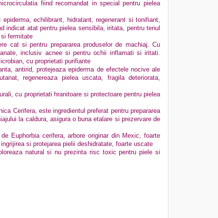
icrocirculatia fiind recomandat in special pentru pielea
piderma, echilibrant, hidratant, regenerant si tonifiant,
d indicat atat pentru pielea sensibila, iritata, pentru tenul
 si fermitate
iere cat si pentru prepararea produselor de machiaj. Cu
nate, inclusiv acnee si pentru ochii inflamati si iritati.
icrobian, cu proprietati purifiante
nta, antirid, protejeaza epiderma de efectele nocive ale
utanat, regenereaza pielea uscata, fragila deteriorata,
ali, cu proprietati hranitoare si protectoare pentru pielea
ica Cerifera, este ingredientul preferat pentru prepararea
ajului la caldura, asigura o buna etalare si prezervare de
 de Euphorbia cerifera, arbore originar din Mexic, foarte
ingrijirea si protejarea pielii deshidratate, foarte uscate
oreaza natural si nu prezinta risc toxic pentru piele si