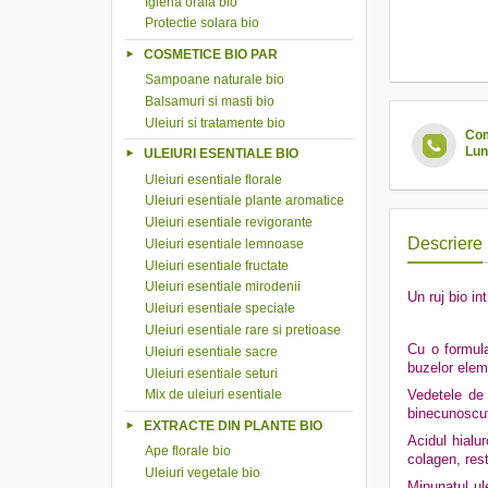
Igiena orala bio
Protectie solara bio
COSMETICE BIO PAR
Sampoane naturale bio
Balsamuri si masti bio
Uleiuri si tratamente bio
Com
Lun
ULEIURI ESENTIALE BIO
Uleiuri esentiale florale
Uleiuri esentiale plante aromatice
Uleiuri esentiale revigorante
Descriere
Uleiuri esentiale lemnoase
Uleiuri esentiale fructate
Uleiuri esentiale mirodenii
Un ruj bio in
Uleiuri esentiale speciale
Uleiuri esentiale rare si pretioase
Cu o formula
Uleiuri esentiale sacre
buzelor eleme
Uleiuri esentiale seturi
Mix de uleiuri esentiale
Vedetele de 
binecunoscut
EXTRACTE DIN PLANTE BIO
Acidul hialu
Ape florale bio
colagen, rest
Uleiuri vegetale bio
Minunatul ul