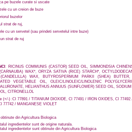
ica pe buzele curate si uscate
uzele cu un creion de buze
eriorul buzelor
l strat de ruj,
le cu un servetel (sau prindeti servetelul intre buze)
 un strat de ruj
NCI
:
RICINUS COMMUNIS (CASTOR) SEED OIL, SIMMONDSIA CHINENS
(CARNAUBA) WAX*, ORYZA SATIVA (RICE) STARCH*, OCTYLDODECA
(CANDELILLA) WAX, BUTYROSPERMUM PARKII (SHEA) BUTTER, 
ATED VEGETABLE OIL, OLEIC/LINOLEIC/LINOLENIC POLYGLYCE
ALURONATE, HELIANTHUS ANNUUS (SUNFLOWER) SEED OIL, SODIU
OOL, CITRONELLOL
 (+/-) :
CI 77891 / TITANIUM DIOXIDE, CI 77491 / IRON OXIDES, CI 77492 
CI 77742 / MANGANESE VIOLET
 obtinute din Agricultura Biologica
alul ingredientelor sunt de origine naturala.
lul ingredientelor sunt obtinute din Agricultura Biologica