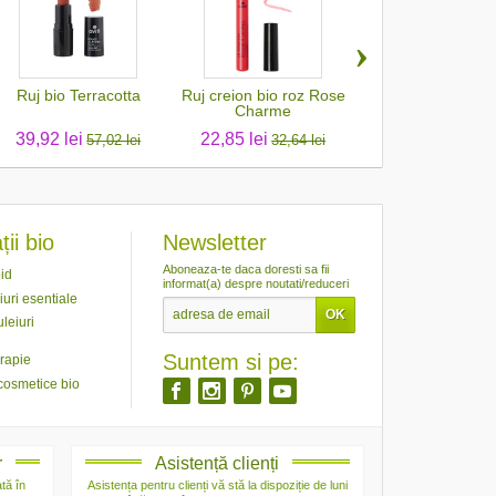
›
Ruj bio Terracotta
Ruj creion bio roz Rose
Creion bio contur
Charme
Pois de...
39,92 lei
22,85 lei
17,07 lei
57,02 lei
32,64 lei
24,38 
ii bio
Newsletter
Aboneaza-te daca doresti sa fii
id
informat(a) despre noutati/reduceri
iuri esentiale
leiuri
Suntem si pe:
rapie
cosmetice bio
r
Asistență clienți
tă în
Asistența pentru clienți vă stă la dispoziție de luni