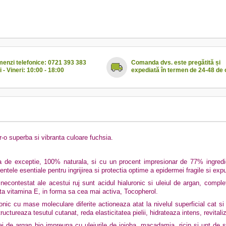
enzi telefonice: 0721 393 383
Comanda dvs. este pregătită și
i - Vineri: 10:00 - 18:00
expediată în termen de 24-48 de 
tr-o superba si vibranta culoare fuchsia.
 de exceptie, 100% naturala, si cu un procent impresionar de 77% ingredien
ntele esentiale pentru ingrijirea si protectia optime a epidermei fragile si ex
necontestat ale acestui ruj sunt acidul hialuronic si uleiul de argan, comple
a vitamina E, in forma sa cea mai activa, Tocopherol.
ronic cu mase moleculare diferite
actioneaza atat la
nivelul superficial cat s
ructureaza tesutul cutanat, reda elasticitatea pielii, hidrateaza intens, revita
ei de argan bio impreuna cu uleiurile de jojoba, macadamia, ricin si unt de 