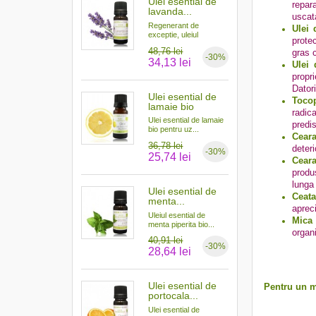
Ulei esential de
repar
lavanda...
uscata
Regenerant de
Ulei 
exceptie, uleiul
protec
esential...
48,76 lei
gras c
-30%
34,13 lei
Ulei 
propr
Datori
Ulei esential de
Tocop
lamaie bio
radic
Ulei esential de lamaie
predi
bio pentru uz...
Ceara
36,78 lei
deteri
-30%
25,74 lei
Cear
produ
lunga
Ulei esential de
Ceata
menta...
apreci
Uleiul esential de
Mica 
menta piperita bio...
organ
40,91 lei
-30%
28,64 lei
Ulei esential de
Pentru un m
portocala...
Ulei esential de