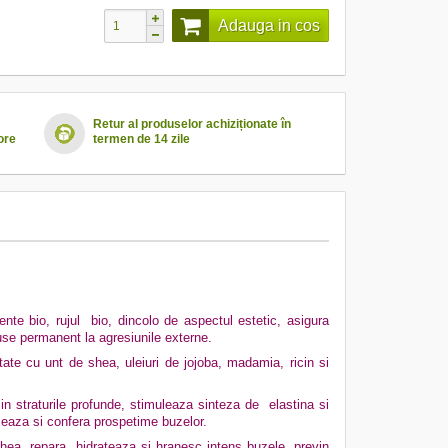
Adauga in cos
Retur al produselor achiziționate în
ore
termen de 14 zile
te bio, rujul bio, dincolo de aspectul estetic, asigura
puse permanent la agresiunile externe.
tate cu unt de shea, uleiuri de jojoba, madamia, ricin si
i in straturile profunde, stimuleaza sinteza de elastina si
lizeaza si confera prospetime buzelor.
shea, repara, hidrateaza si hranesc intens buzele, previn