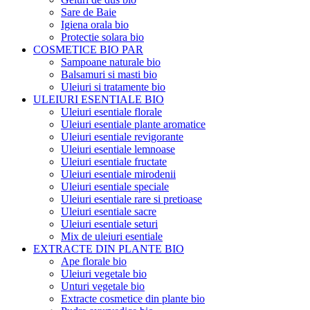
Sare de Baie
Igiena orala bio
Protectie solara bio
COSMETICE BIO PAR
Sampoane naturale bio
Balsamuri si masti bio
Uleiuri si tratamente bio
ULEIURI ESENTIALE BIO
Uleiuri esentiale florale
Uleiuri esentiale plante aromatice
Uleiuri esentiale revigorante
Uleiuri esentiale lemnoase
Uleiuri esentiale fructate
Uleiuri esentiale mirodenii
Uleiuri esentiale speciale
Uleiuri esentiale rare si pretioase
Uleiuri esentiale sacre
Uleiuri esentiale seturi
Mix de uleiuri esentiale
EXTRACTE DIN PLANTE BIO
Ape florale bio
Uleiuri vegetale bio
Unturi vegetale bio
Extracte cosmetice din plante bio