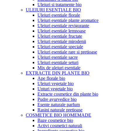
Uleiuri si tratamente bio
ULEIURI ESENTIALE BIO
Uleiuri esentiale florale
Uleiuri esentiale plante aromatice
Uleiuri esentiale revigorante
Uleiuri esentiale lemnoase
Uleiuri esentiale fructate
Uleiuri esentiale mirodenii
Uleiuri esentiale speciale
Uleiuri esentiale rare si pretioase
Uleiuri esentiale sacre
Uleiuri esentiale seturi
Mix de uleiuri esentiale
EXTRACTE DIN PLANTE BIO
Ape florale bio
Uleiuri vegetale bio
Unturi vegetale bio
Extracte cosmetice din plante bio
Pudre ayurvedice bio
Esente naturale parfum
Rasini naturale pretioase
COSMETICE BIO HOMEMADE
Baze cosmetice bio
Activi cosmetici naturali
Ingrediente cosmetice bio