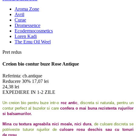
Aroma Zone
Avril
Curae
Dromessence
Ecodermocosmetics
Loren Kadi
The Emu Oil Weel
Pret redus
Creion bio contur buze Rose Antique
Referinta:
cb.antique
Reducere 30%
17,07 lei
24,38 lei
EXPEDIERE IN 1-2 ZILE
Un creion bio pentru buze intr-o
roz antic
,
discreta si naturala, pentru un
contur perfect al buzelor si care
confera o mai buna rezistenta rujurilor
si balsamurilor.
Mina cu textura agreabila nici moale, nici dura
,
de culoare discreta se
potriveste tuturor rujurilor de
culoare rosu deschis sau cu tonuri
de rosu
.