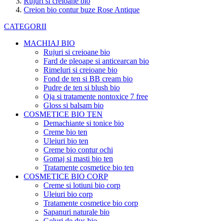
Rujuri si creioane bio
Creion bio contur buze Rose Antique
CATEGORII
MACHIAJ BIO
Rujuri si creioane bio
Fard de pleoape si anticearcan bio
Rimeluri si creioane bio
Fond de ten si BB cream bio
Pudre de ten si blush bio
Oja si tratamente nontoxice 7 free
Gloss si balsam bio
COSMETICE BIO TEN
Demachiante si tonice bio
Creme bio ten
Uleiuri bio ten
Creme bio contur ochi
Gomaj si masti bio ten
Tratamente cosmetice bio ten
COSMETICE BIO CORP
Creme si lotiuni bio corp
Uleiuri bio corp
Tratamente cosmetice bio corp
Sapanuri naturale bio
Geluri de dus bio