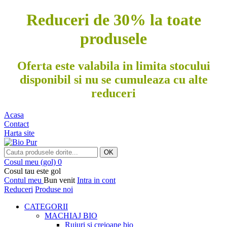
Reduceri de 30% la toate
produsele
Oferta este valabila in limita stocului
disponibil si nu se cumuleaza cu alte
reduceri
Acasa
Contact
Harta site
OK
Cosul meu
(gol)
0
Cosul tau este gol
Contul meu
Bun venit
Intra in cont
Reduceri
Produse noi
CATEGORII
MACHIAJ BIO
Rujuri si creioane bio