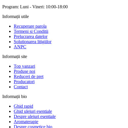
Program: Luni - Vineri: 10:00-18:00
Informații utile
Recuperare parola
Termeni si Conditii
Prelucrarea datelor
Solutionarea litigiilor
ANPC
Informații site
Top vanzari
Produse noi
Reduceri de pret
Producatori
Contact
Informații bio
Ghid rapid
Ghid uleiuri esentiale
Despre uleiuri esentiale
Aromaterapie
Despre cosmetice bio