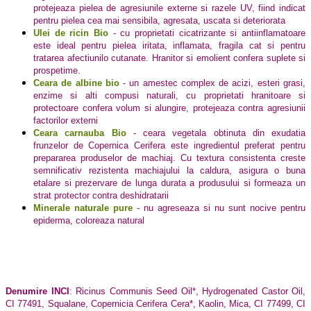
protejeaza pielea de agresiunile externe si razele UV, fiind indicat
pentru pielea cea mai sensibila, agresata, uscata si deteriorata
Ulei de ricin Bio
- cu proprietati cicatrizante si antiinflamatoare
este ideal pentru pielea iritata, inflamata, fragila cat si pentru
tratarea afectiunilo cutanate. Hranitor si emolient confera suplete si
prospetime.
Ceara de albine bio
- un amestec complex de acizi, esteri grasi,
enzime si alti compusi naturali, cu proprietati hranitoare si
protectoare confera volum si alungire, protejeaza contra agresiunii
factorilor externi
Ceara carnauba Bio
- ceara vegetala obtinuta din exudatia
frunzelor de Copernica Cerifera este ingredientul preferat pentru
prepararea produselor de machiaj. Cu textura consistenta creste
semnificativ rezistenta machiajului la caldura, asigura o buna
etalare si prezervare de lunga durata a produsului si formeaza un
strat protector contra deshidratarii
Minerale naturale pure
- nu agreseaza si nu sunt nocive pentru
epiderma, coloreaza natural
Denumire INCI
:
Ricinus Communis Seed Oil*, Hydrogenated Castor Oil,
CI 77491, Squalane, Copernicia Cerifera Cera*, Kaolin, Mica, CI 77499, CI