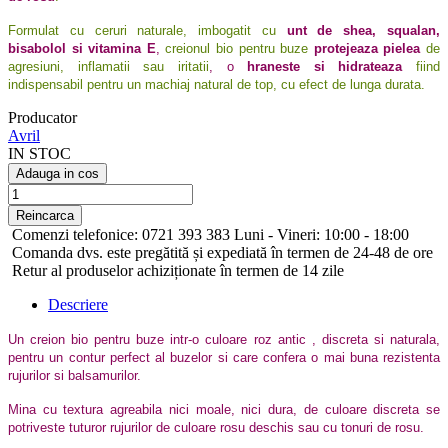
Formulat cu ceruri naturale, imbogatit cu
unt de shea, squalan,
bisabolol si vitamina E
,
creionul bio pentru buze
protejeaza pielea
de
agresiuni, inflamatii sau iritatii
, o
hraneste si hidrateaza
fiind
indispensabil pentru un machiaj natural de top, cu efect de lunga durata.
Producator
Avril
IN STOC
Adauga in cos
Comenzi telefonice: 0721 393 383 Luni - Vineri: 10:00 - 18:00
Comanda dvs. este pregătită și expediată în termen de 24-48 de ore
Retur al produselor achiziționate în termen de 14 zile
Descriere
Un creion bio pentru buze intr-o culoare roz antic , discreta si naturala,
pentru un contur perfect al buzelor si care confera o mai buna rezistenta
rujurilor si balsamurilor.
Mina cu textura agreabila nici moale, nici dura, de culoare discreta se
potriveste tuturor rujurilor de culoare rosu deschis sau cu tonuri de rosu.