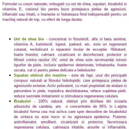
Formulat cu ceruri naturale, imbogatit cu unt de shea, squalan, bisabolol si
vitamina E, creionul bio pentru buze protejeaza pielea de agresiuni,
inflamatii sau iritatii, o hraneste si hidrateaza fiind indispensabil pentru un
machiaj natural de top, cu efect de lunga durata.
Unt de shea bio
- concentrat in fitosteroli, alfa si beta amirine,
vitamina A, karisteroli, lupeol, parkeol, etc, este un regenerant
cutanat, revitalizant si reparator tisular de exceptie. Hidratant,
foarte hranitor, calmant, cicatrizant si dezinfectant, protector si
filtrant contra razelor UV, untul de shea este recomandat tuturor
tipurilor de piele, inclusiv epidermei deteriorate, imbatranita, foarte
uscata, cat si pentru pielea delicata a bebelusilor
Squalan obtinut din masline
- este de fapt, unul din principalii
compusi naturali ai filmului hidrolopidic care protejeaza pielea de
agresiunile externe. Activ polivalent, cu mari proprietati de etalare si
patrundere in piele, impiedica deshidratarea, reface supletea pielii,
reduce semnele imbatranirii si stimuleaza regenerarea celulara
Bisabolol -
100% natural, obtinut prin distilare din scoarta
arbustului de candeia, are o concentratie de 95% in L-alpha
bisabolol forma cea mai activa care spre deosebire de bisabololul
de sinteza nu este nociv si nu agreseaza epiderma. Puternic
antiinflamator, emollient, cicatrizant si protector, favorizeaza
regenerarea celulara, calmeaza iritatiile, arsurile si inflamatiile,