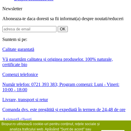
Newsletter
Aboneaza-te daca doresti sa fii informat(a) despre noutati/reduceri
Suntem si pe:
Calitate garantată
Vă garantăm calitatea și originea produselor. 100% naturale,
certificate bio
Comenzi telefonice
Număr telefon: 0721 393 383; Program comenzi: Luni - Vineri:
10:00 - 18:00
Livrare, transport si retur
Comanda dvs. este pregătită și expediată în termen de 24-48 de ore
Asistență clienți
Biopur.ro utilizează cookie-uri pentru conținut, rețele sociale și
Asistența pentru clienți vă stă la dispoziție de luni până vineri între
analiza traficului web. Apăsând "Sunt de acord" sau