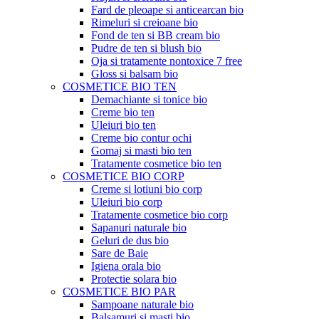
Fard de pleoape si anticearcan bio
Rimeluri si creioane bio
Fond de ten si BB cream bio
Pudre de ten si blush bio
Oja si tratamente nontoxice 7 free
Gloss si balsam bio
COSMETICE BIO TEN
Demachiante si tonice bio
Creme bio ten
Uleiuri bio ten
Creme bio contur ochi
Gomaj si masti bio ten
Tratamente cosmetice bio ten
COSMETICE BIO CORP
Creme si lotiuni bio corp
Uleiuri bio corp
Tratamente cosmetice bio corp
Sapanuri naturale bio
Geluri de dus bio
Sare de Baie
Igiena orala bio
Protectie solara bio
COSMETICE BIO PAR
Sampoane naturale bio
Balsamuri si masti bio