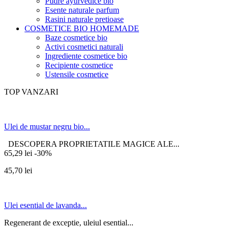
Pudre ayurvedice bio
Esente naturale parfum
Rasini naturale pretioase
COSMETICE BIO HOMEMADE
Baze cosmetice bio
Activi cosmetici naturali
Ingrediente cosmetice bio
Recipiente cosmetice
Ustensile cosmetice
TOP VANZARI
Ulei de mustar negru bio...
DESCOPERA PROPRIETATILE MAGICE ALE...
65,29 lei
-30%
45,70 lei
Ulei esential de lavanda...
Regenerant de exceptie, uleiul esential...