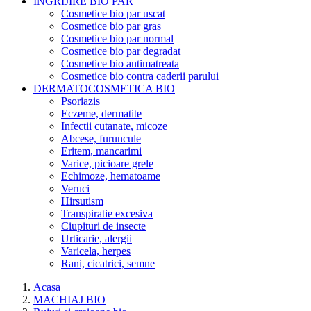
INGRIJIRE BIO PAR
Cosmetice bio par uscat
Cosmetice bio par gras
Cosmetice bio par normal
Cosmetice bio par degradat
Cosmetice bio antimatreata
Cosmetice bio contra caderii parului
DERMATOCOSMETICA BIO
Psoriazis
Eczeme, dermatite
Infectii cutanate, micoze
Abcese, furuncule
Eritem, mancarimi
Varice, picioare grele
Echimoze, hematoame
Veruci
Hirsutism
Transpiratie excesiva
Ciupituri de insecte
Urticarie, alergii
Varicela, herpes
Rani, cicatrici, semne
Acasa
MACHIAJ BIO