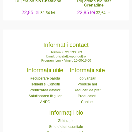
Ruj creion bio Chataigne
Ruj creion bio mat
Ruj 
Grenadine
22,85 lei
22,85 lei
32,64 lei
32,64 lei
Informatii contact
Telefon: 0721 393 383
Email: office[at]biopur[dot]ro
Program: Luni - Vineri: 10:00-18:00
Informații utile
Informații site
Recuperare parola
Top vanzari
Termeni si Conditii
Produse noi
Prelucrarea datelor
Reduceri de pret
Solutionarea litigiilor
Producatori
ANPC
Contact
Informații bio
Ghid rapid
Ghid uleiuri esentiale