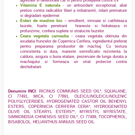
agresate si deteriorate cat si pentru protejarea contra UV
Vitamina E naturala
- un antioxidant exceptional, aliat
pretios contra radicalilor liberi a imbatranirii, ridarii premature
si degradarii epidermei
Esteri de masline bio
– emollient, inmoaie si catifeleaza
buzele, foarte penetrant hraneste si hidrateaza in
profunzime, confera suplete si stralucire buzelor
Ceara vegetala carnauba
- ceara vegetala obtinuta din
exudatia frunzelor de Copernica Cerifera, ingredientul preferat
pentru prepararea produselor de machiaj. Cu textura
consistenta si dura, mareste semnificativ rezistenta la
caldura, asigura o buna etalare, prezervare de lunga durata a
machiajului si formeaza un strat protector contra
deshidratarii
Denumire INCI
:
RICINUS COMMUNIS SEED OIL*, SQUALANE,
CI 77491, MICA, CI 77891, OLEIC/LINOLEIC/LINOLENIC
POLYGLYCERIDES, HYDROGENATED CASTOR OIL BEHENYL
ESTERS, COPERNICIA CERIFERA CERA*, HYDROGENATED
OLIVE OIL STEARYL ESTERS**, MYRISTYL MYRISTATE,
SIMMONDSIA CHINENSIS SEED OIL*, CI 77499, TOCOPHEROL,
BISABOLOL, HELIANTHUS ANNUUS SEED OIL
.