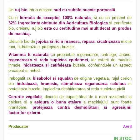
Un
ruj bio
intr-o culoare
nud cu subtile nuante portocalii.
Cu o
formula de exceptie, 100% naturala
,
si cu un procent de
32% ingrediente obtinute din Agricultura Biologica
si certificate
bio, creionul ruj bio
este cu certitudine mai mult decat un produs
de machiaj.
Uleiurile bio de
jojoba
si ricin hranesc, repara, cicatrizeaza
micile
rani, hidrateaza si protejeaza buzele .
Vitamina E naturala
c
u proprietati regenerante, anti-age, antirid,
regenereaza si reda supletea epidermei
,
iar esterii de masline
inmoie,
hidrateaza si catifeleaza
buzele, conferindu-le un aspect
proaspat si neted.
Imbogatit cu
bisabolol si squalan
de origine vegetala, rujul creion
bio
hidrateaza, hraneste, stimuleaza regenerarea celulara
si
protejeaza buzele, impiedica deshidratarea si reda supletea pielii
Cerurile vegetale
,
dincolo de capacitatea de a mari rezistenta la
caldura si a
asigura o buna etalare
a machiajului sunt foarte
hranitoare,
protejeaza contra deshidratarii si agresiunii
factorilor externi.
Producator
Avril
IN STOC