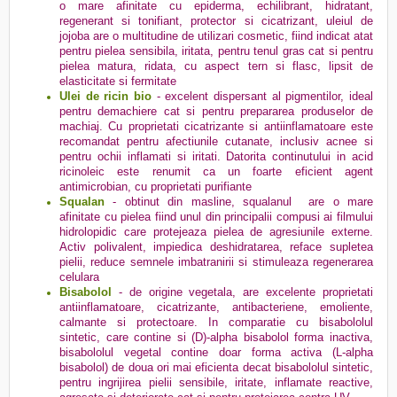
o mare afinitate cu epiderma, echilibrant, hidratant,
regenerant si tonifiant, protector si cicatrizant, uleiul de
jojoba are o multitudine de utilizari cosmetic, fiind indicat atat
pentru pielea sensibila, iritata, pentru tenul gras cat si pentru
pielea matura, ridata, cu aspect tern si flasc, lipsit de
elasticitate si fermitate
Ulei de ricin bio
- excelent dispersant al pigmentilor, ideal
pentru demachiere cat si pentru prepararea produselor de
machiaj. Cu proprietati cicatrizante si antiinflamatoare este
recomandat pentru afectiunile cutanate, inclusiv acnee si
pentru ochii inflamati si iritati. Datorita continutului in acid
ricinoleic este renumit ca un foarte eficient agent
antimicrobian, cu proprietati purifiante
Squalan
- obtinut din masline, squalanul are o mare
afinitate cu pielea fiind unul din principalii compusi ai filmului
hidrolopidic care protejeaza pielea de agresiunile externe.
Activ polivalent, impiedica deshidratarea, reface supletea
pielii, reduce semnele imbatranirii si stimuleaza regenerarea
celulara
Bisabolol
- de origine vegetala, are excelente proprietati
antiinflamatoare, cicatrizante, antibacteriene, emoliente,
calmante si protectoare. In comparatie cu bisabololul
sintetic, care contine si (D)-alpha bisabolol forma inactiva,
bisabololul vegetal contine doar forma activa (L-alpha
bisabolol) de doua ori mai eficienta decat bisabololul sintetic,
pentru ingrijirea pielii sensibile, iritate, inflamate reactive,