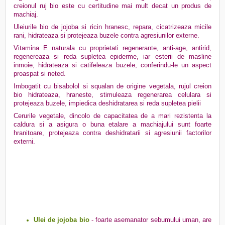
creionul ruj bio este cu certitudine mai mult decat un produs de
machiaj.
Uleiurile bio de jojoba si ricin hranesc, repara, cicatrizeaza micile
rani, hidrateaza si protejeaza buzele contra agresiunilor externe.
Vitamina E naturala cu proprietati regenerante, anti-age, antirid,
regenereaza si reda supletea epiderme, iar esterii de masline
inmoie, hidrateaza si catifeleaza buzele, conferindu-le un aspect
proaspat si neted.
Imbogatit cu bisabolol si squalan de origine vegetala, rujul creion
bio hidrateaza, hraneste, stimuleaza regenerarea celulara si
protejeaza buzele, impiedica deshidratarea si reda supletea pielii
Cerurile vegetale, dincolo de capacitatea de a mari rezistenta la
caldura si a asigura o buna etalare a machiajului sunt foarte
hranitoare, protejeaza contra deshidratarii si agresiunii factorilor
externi.
Ulei de jojoba bio
- foarte asemanator sebumului uman, are