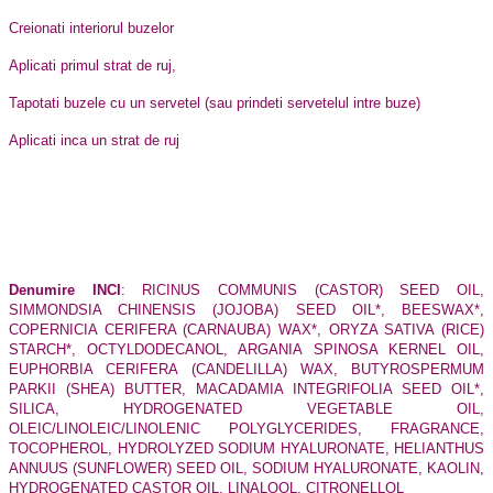
Creionati interiorul buzelor
Aplicati primul strat de ruj,
Tapotati buzele cu un servetel (sau prindeti servetelul intre buze)
Aplicati inca un strat de ruj
Denumire INCI
:
RICINUS COMMUNIS (CASTOR) SEED OIL,
SIMMONDSIA CHINENSIS (JOJOBA) SEED OIL*, BEESWAX*,
COPERNICIA CERIFERA (CARNAUBA) WAX*, ORYZA SATIVA (RICE)
STARCH*, OCTYLDODECANOL, ARGANIA SPINOSA KERNEL OIL,
EUPHORBIA CERIFERA (CANDELILLA) WAX, BUTYROSPERMUM
PARKII (SHEA) BUTTER, MACADAMIA INTEGRIFOLIA SEED OIL*,
SILICA, HYDROGENATED VEGETABLE OIL,
OLEIC/LINOLEIC/LINOLENIC POLYGLYCERIDES, FRAGRANCE,
TOCOPHEROL, HYDROLYZED SODIUM HYALURONATE, HELIANTHUS
ANNUUS (SUNFLOWER) SEED OIL, SODIUM HYALURONATE, KAOLIN,
HYDROGENATED CASTOR OIL, LINALOOL, CITRONELLOL