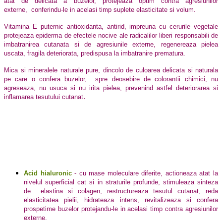
atat de delicata a buzelor, protejeaza optim contra agresiunilor
externe, conferindu-le in acelasi timp suplete elasticitate si volum.
Vitamina E puternic antioxidanta, antirid, impreuna cu cerurile vegetale
protejeaza epiderma de efectele nocive ale radicalilor liberi responsabili de
imbatranirea cutanata si de agresiunile externe, regenereaza pielea
uscata, fragila deteriorata, predispusa la imbatranire prematura.
Mica si mineralele naturale pure, dincolo de culoarea delicata si naturala
pe care o confera buzelor, spre deosebire de colorantii chimici, nu
agreseaza, nu usuca si nu irita pielea, prevenind astfel deteriorarea si
.
inflamarea tesutului cutanat
Acid hialuronic
- cu mase moleculare diferite, actioneaza atat la
nivelul superficial cat si in straturile profunde, stimuleaza sinteza
de elastina si colagen, restructureaza tesutul cutanat, reda
elasticitatea pielii, hidrateaza intens, revitalizeaza si confera
prospetime buzelor protejandu-le in acelasi timp contra agresiunilor
externe.