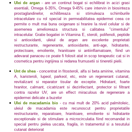
Ulei de argan
-
are un continut bogat si echilibrat in acizi grasi
esentiali, Omega 6-35%, Omega 9-45% care intervin in biosinteza
prostaglandinelor, echilibreaza si stimuleaza schimburile
intracelulare cu rol special in permeabilitatea epidermei ceea ce
permite o mult mai buna oxigenare si hranire la nivel celular si de
asemenea amelioreaza structura si calitatea "cimentului"
intracelular. Gratie bogatiei in Vitamina E, steroli, polifenoli, peptide
si antioxidanti, uleiul de argan are excelente proprietati
restructurante, regenerante, antioxidante, anti-age, hidratante,
protectoare, emoliente, hranitoare si antiinflamatoare, fiind un
adevarat panaceu ce poate fi folosit atat in scop terapeutic cat si in
cosmetica pentru ingrijirea si redarea frumusetii si tineretii pielii.
Unt de shea
-
concentrat in fitosteroli, alfa si beta amirine, vitamina
A, karisteroli, lupeol, parkeol, etc, este un regenerant cutanat,
revitalizant si reparator tisular de exceptie. Hidratant, foarte
hranitor, calmant, cicatrizant si dezinfectant, protector si filtrant
contra razelor UV, are un effect miraculous de regenerare a
epidermei delicate a buzelor
Ulei de macadamia bio
-
cu mai mult de 20% acid palmitoleic,
uleiul de macadamia este recunoscut pentru proprietatile
restructurante, reparatoare, hranitoare, emoliente si hidratante
exceptionale si de stimulare a microcirculatia fiind recomandat in
special pentru pielea uscata, fragila, in tratamentul si a tesutului
cutanat deteriorat