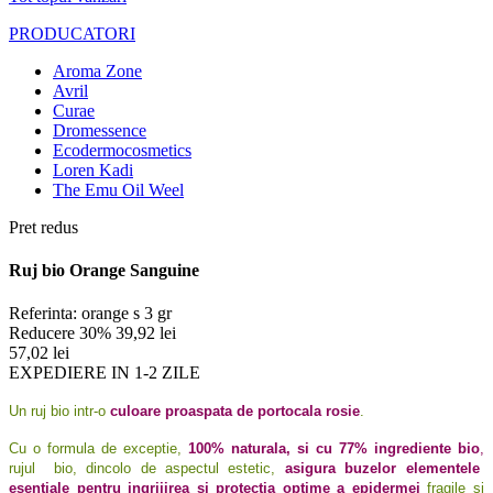
PRODUCATORI
Aroma Zone
Avril
Curae
Dromessence
Ecodermocosmetics
Loren Kadi
The Emu Oil Weel
Pret redus
Ruj bio Orange Sanguine
Referinta:
orange s 3 gr
Reducere 30%
39,92 lei
57,02 lei
EXPEDIERE IN 1-2 ZILE
Un ruj bio intr-o
culoare proaspata de portocala rosie
.
Cu o formula de exceptie,
100% naturala, si cu 77% ingrediente bio
,
rujul bio, dincolo de aspectul estetic,
asigura buzelor elementele
esentiale pentru ingrijirea si protectia optime a epidermei
fragile si