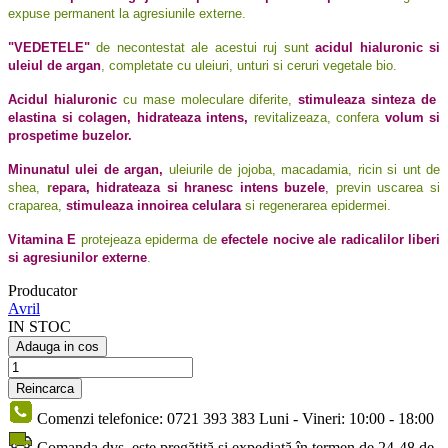
expuse permanent la agresiunile externe.
"VEDETELE"
de necontestat ale acestui ruj sunt
acidul hialuronic si
uleiul de argan
, completate cu uleiuri, unturi si ceruri vegetale bio.
Acidul hialuronic
cu mase moleculare diferite
,
stimuleaza sinteza de
elastina si colagen, hidrateaza intens,
revitalizeaza, confera
volum si
prospetime buzelor.
Minunatul ulei de argan,
uleiurile de jojoba, macadamia, ricin si unt de
shea,
r
epara, hidrateaza si hranesc intens buzele
,
previn uscarea si
craparea,
stimuleaza innoirea celulara
si regenerarea epidermei.
Vitamina E
protejeaza epiderma de
efectele nocive ale radicalilor liberi
si agresiunilor externe
.
Producator
Avril
IN STOC
Adauga in cos
Comenzi telefonice: 0721 393 383 Luni - Vineri: 10:00 - 18:00
Comanda dvs. este pregătită și expediată în termen de 24-48 de