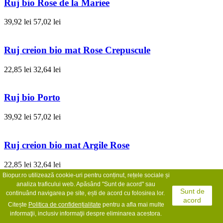
Ruj bio Rose de la Mariee
39,92 lei
57,02 lei
Ruj creion bio mat Rose Crepuscule
22,85 lei
32,64 lei
Ruj bio Porto
39,92 lei
57,02 lei
Ruj creion bio mat Argile Rose
22,85 lei
32,64 lei
Biopur.ro utilizează cookie-uri pentru conținut, rețele sociale și
analiza traficului web. Apăsând "Sunt de acord" sau
Sunt de
Creion bio contur buze Rouge Franc
continuând navigarea pe site, ești de acord cu folosirea lor.
acord
Citește
Politica de confidențialit
ate
pentru a afla mai multe
17,07 lei
24,38 lei
informaţii, inclusiv informaţii despre eliminarea acestora.