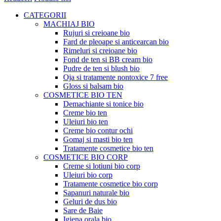
CATEGORII
MACHIAJ BIO
Rujuri si creioane bio
Fard de pleoape si anticearcan bio
Rimeluri si creioane bio
Fond de ten si BB cream bio
Pudre de ten si blush bio
Oja si tratamente nontoxice 7 free
Gloss si balsam bio
COSMETICE BIO TEN
Demachiante si tonice bio
Creme bio ten
Uleiuri bio ten
Creme bio contur ochi
Gomaj si masti bio ten
Tratamente cosmetice bio ten
COSMETICE BIO CORP
Creme si lotiuni bio corp
Uleiuri bio corp
Tratamente cosmetice bio corp
Sapanuri naturale bio
Geluri de dus bio
Sare de Baie
Igiena orala bio