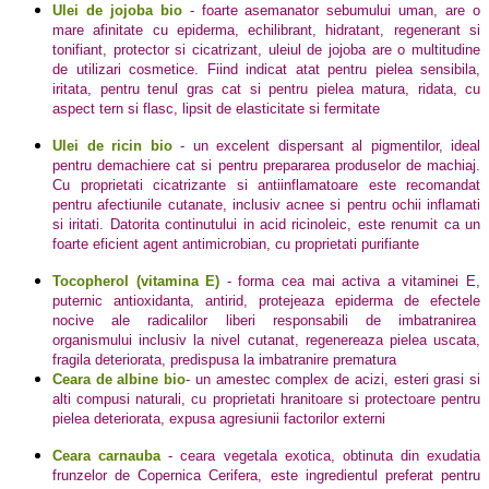
Ulei de jojoba bio
- foarte asemanator sebumului uman, are o
mare afinitate cu epiderma, echilibrant, hidratant, regenerant si
tonifiant, protector si cicatrizant, uleiul de jojoba are o multitudine
de utilizari cosmetice. Fiind indicat atat pentru pielea sensibila,
iritata, pentru tenul gras cat si pentru pielea matura, ridata, cu
aspect tern si flasc, lipsit de elasticitate si fermitate
Ulei de ricin bio
- un excelent dispersant al pigmentilor, ideal
pentru demachiere cat si pentru prepararea produselor de machiaj.
Cu proprietati cicatrizante si antiinflamatoare este recomandat
pentru afectiunile cutanate, inclusiv acnee si pentru ochii inflamati
si iritati. Datorita continutului in acid ricinoleic, este renumit ca un
foarte eficient agent antimicrobian, cu proprietati purifiante
Tocopherol (vitamina E)
- forma cea mai activa a vitaminei E,
puternic antioxidanta, antirid, protejeaza epiderma de efectele
nocive ale radicalilor liberi responsabili de imbatranirea
organismului inclusiv la nivel cutanat, regenereaza pielea uscata,
fragila deteriorata, predispusa la imbatranire prematura
Ceara de albine bio
-
un amestec complex de acizi, esteri grasi si
alti compusi naturali, cu proprietati hranitoare si protectoare pentru
pielea deteriorata, expusa agresiunii factorilor externi
Ceara carnauba
- ceara vegetala exotica, obtinuta din exudatia
frunzelor de Copernica Cerifera, este ingredientul preferat pentru