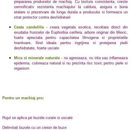
prepararea produselor de machiaj. Cu textura consistenta, creste
semnificativ rezistenta machiajului la caldura, asigura o buna
etalare si prezervare de lunga durata a produsului si formeaza un
strat protector contra deshidratarii
Ceata candelilla
- ceara vegetala exotica, recoltata direct din
exudatia frunzelor de Euphorbia cerifera, arbore originar din Mexic,
foarte apreciata pentru capacitatea filmogena si proprietatile
hranitoare, fiind ideala pentru ingrijirea si protejarea pielii
deshidratate, foarte uscate
Mica si minerale naturale
- nu agreseaza, nu irita sau inflameaza
epiderma, coloreaza natural si nu prezinta risc toxic pentru piele si
organism
Pentru un machiaj pro:
Rujul se aplica pe buzele curate si uscate
Delimitati buzele cu un creion de buze