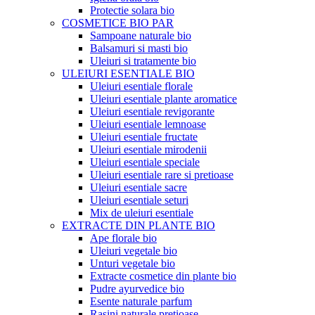
Protectie solara bio
COSMETICE BIO PAR
Sampoane naturale bio
Balsamuri si masti bio
Uleiuri si tratamente bio
ULEIURI ESENTIALE BIO
Uleiuri esentiale florale
Uleiuri esentiale plante aromatice
Uleiuri esentiale revigorante
Uleiuri esentiale lemnoase
Uleiuri esentiale fructate
Uleiuri esentiale mirodenii
Uleiuri esentiale speciale
Uleiuri esentiale rare si pretioase
Uleiuri esentiale sacre
Uleiuri esentiale seturi
Mix de uleiuri esentiale
EXTRACTE DIN PLANTE BIO
Ape florale bio
Uleiuri vegetale bio
Unturi vegetale bio
Extracte cosmetice din plante bio
Pudre ayurvedice bio
Esente naturale parfum
Rasini naturale pretioase