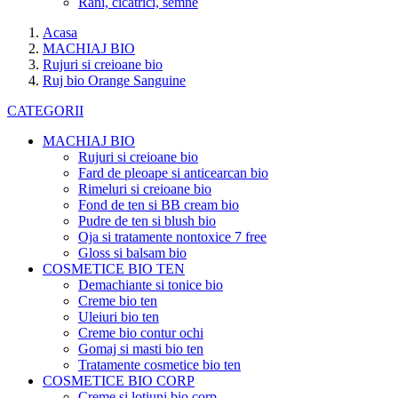
Rani, cicatrici, semne
Acasa
MACHIAJ BIO
Rujuri si creioane bio
Ruj bio Orange Sanguine
CATEGORII
MACHIAJ BIO
Rujuri si creioane bio
Fard de pleoape si anticearcan bio
Rimeluri si creioane bio
Fond de ten si BB cream bio
Pudre de ten si blush bio
Oja si tratamente nontoxice 7 free
Gloss si balsam bio
COSMETICE BIO TEN
Demachiante si tonice bio
Creme bio ten
Uleiuri bio ten
Creme bio contur ochi
Gomaj si masti bio ten
Tratamente cosmetice bio ten
COSMETICE BIO CORP
Creme si lotiuni bio corp