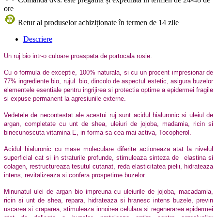
ore
Retur al produselor achiziționate în termen de 14 zile
Descriere
Un ruj bio intr-o culoare proaspata de portocala rosie.
Cu o formula de exceptie, 100% naturala, si cu un procent impresionar de
77% ingrediente bio, rujul bio, dincolo de aspectul estetic, asigura buzelor
elementele esentiale pentru ingrijirea si protectia optime a epidermei fragile
si expuse permanent la agresiunile externe.
Vedetele de necontestat ale acestui ruj sunt acidul hialuronic si uleiul de
argan, completate cu unt de shea, uleiuri de jojoba, madamia, ricin si
binecunoscuta vitamina E, in forma sa cea mai activa, Tocopherol.
Acidul hialuronic cu mase moleculare diferite
actioneaza atat la
nivelul
superficial cat si in straturile profunde, stimuleaza sinteza de elastina si
colagen, restructureaza tesutul cutanat, reda elasticitatea pielii, hidrateaza
intens, revitalizeaza si confera prospetime buzelor.
Minunatul ulei de argan bio impreuna cu uleiurile de jojoba, macadamia,
ricin si unt de shea, repara, hidrateaza si hranesc intens buzele, previn
uscarea si craparea, stimuleaza innoirea celulara si regenerarea epidermei