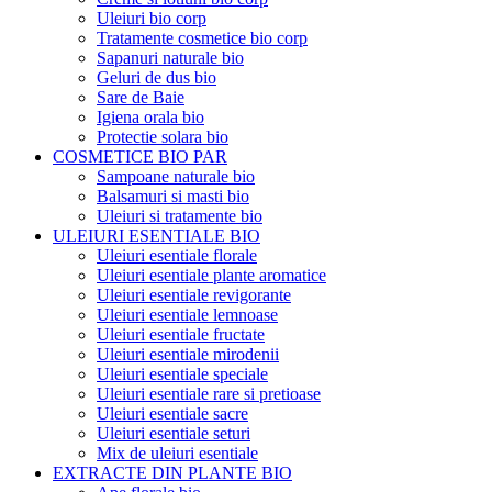
Uleiuri bio corp
Tratamente cosmetice bio corp
Sapanuri naturale bio
Geluri de dus bio
Sare de Baie
Igiena orala bio
Protectie solara bio
COSMETICE BIO PAR
Sampoane naturale bio
Balsamuri si masti bio
Uleiuri si tratamente bio
ULEIURI ESENTIALE BIO
Uleiuri esentiale florale
Uleiuri esentiale plante aromatice
Uleiuri esentiale revigorante
Uleiuri esentiale lemnoase
Uleiuri esentiale fructate
Uleiuri esentiale mirodenii
Uleiuri esentiale speciale
Uleiuri esentiale rare si pretioase
Uleiuri esentiale sacre
Uleiuri esentiale seturi
Mix de uleiuri esentiale
EXTRACTE DIN PLANTE BIO