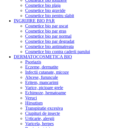
Cosmetice bio tonifiere
Cosmetice bio plaja
Cosmetice bio gravide
Cosmetice bio pentru slabit
INGRIJIRE BIO PAR
Cosmetice bio par uscat
Cosmetice bio par gras
Cosmetice bio par normal
Cosmetice bio par degradat
Cosmetice bio antimatreata
Cosmetice bio contra caderii parului
DERMATOCOSMETICA BIO
Psoriazis
Eczeme, dermatite
Infectii cutanate, micoze
Abcese, furuncule
Eritem, mancarimi
Varice, picioare grele
Echimoze, hematoame
Veruci
Hirsutism
Transpiratie excesiva
Ciupituri de insecte
Urticarie, alergii
Varicela, herpes