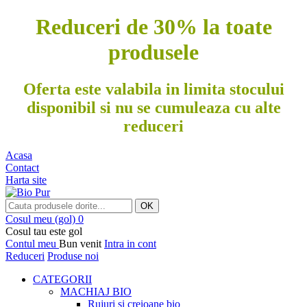
Reduceri de 30% la toate
produsele
Oferta este valabila in limita stocului
disponibil si nu se cumuleaza cu alte
reduceri
Acasa
Contact
Harta site
OK
Cosul meu
(gol)
0
Cosul tau este gol
Contul meu
Bun venit
Intra in cont
Reduceri
Produse noi
CATEGORII
MACHIAJ BIO
Rujuri si creioane bio