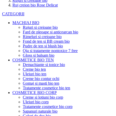
Rujuri si creioane bio
Ruj creion bio Rose Delicat
CATEGORII
MACHIAJ BIO
Rujuri si creioane bio
Fard de pleoape si anticearcan bio
Rimeluri si creioane bio
Fond de ten si BB cream bio
Pudre de ten si blush bio
Oja si tratamente nontoxice 7 free
Gloss si balsam bio
COSMETICE BIO TEN
Demachiante si tonice bio
Creme bio ten
Uleiuri bio ten
Creme bio contur ochi
Gomaj si masti bio ten
Tratamente cosmetice bio ten
COSMETICE BIO CORP
Creme si lotiuni bio corp
Uleiuri bio corp
Tratamente cosmetice bio corp
Sapanuri naturale bio
Geluri de dus bio