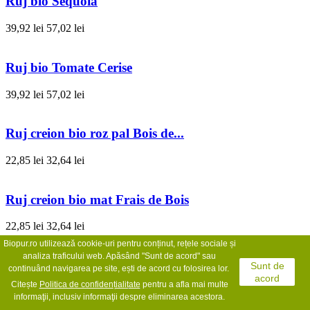
Ruj bio Sequoia
39,92 lei
57,02 lei
Ruj bio Tomate Cerise
39,92 lei
57,02 lei
Ruj creion bio roz pal Bois de...
22,85 lei
32,64 lei
Ruj creion bio mat Frais de Bois
22,85 lei
32,64 lei
Biopur.ro utilizează cookie-uri pentru conținut, rețele sociale și
analiza traficului web. Apăsând "Sunt de acord" sau
Creion bio contur buze Nude
Sunt de
continuând navigarea pe site, ești de acord cu folosirea lor.
acord
Citește
Politica de confidențialit
ate
pentru a afla mai multe
17,07 lei
24,38 lei
informaţii, inclusiv informaţii despre eliminarea acestora.