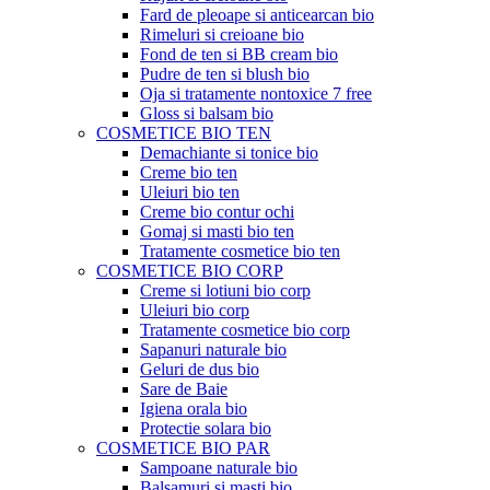
Fard de pleoape si anticearcan bio
Rimeluri si creioane bio
Fond de ten si BB cream bio
Pudre de ten si blush bio
Oja si tratamente nontoxice 7 free
Gloss si balsam bio
COSMETICE BIO TEN
Demachiante si tonice bio
Creme bio ten
Uleiuri bio ten
Creme bio contur ochi
Gomaj si masti bio ten
Tratamente cosmetice bio ten
COSMETICE BIO CORP
Creme si lotiuni bio corp
Uleiuri bio corp
Tratamente cosmetice bio corp
Sapanuri naturale bio
Geluri de dus bio
Sare de Baie
Igiena orala bio
Protectie solara bio
COSMETICE BIO PAR
Sampoane naturale bio
Balsamuri si masti bio