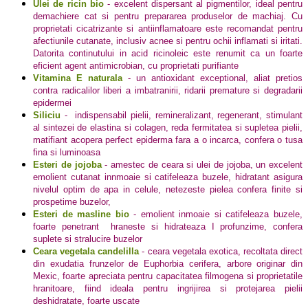
Ulei de ricin bio
- excelent dispersant al pigmentilor, ideal pentru
demachiere cat si pentru prepararea produselor de machiaj. Cu
proprietati cicatrizante si antiinflamatoare este recomandat pentru
afectiunile cutanate, inclusiv acnee si pentru ochii inflamati si iritati.
Datorita continutului in acid ricinoleic este renumit ca un foarte
eficient agent antimicrobian, cu proprietati purifiante
Vitamina E naturala
- un antioxidant exceptional, aliat pretios
contra radicalilor liberi a imbatranirii, ridarii premature si degradarii
epidermei
Siliciu
-
indispensabil pielii, remineralizant, regenerant, stimulant
al sintezei de elastina si colagen, reda fermitatea si supletea pielii,
matifiant acopera perfect epiderma fara a o incarca, confera o tusa
fina si luminoasa
Esteri de jojoba
- amestec de ceara si ulei de jojoba, un excelent
emolient cutanat innmoaie si catifeleaza buzele, hidratant asigura
nivelul optim de apa in celule, netezeste pielea confera finite si
prospetime buzelor,
Esteri de masline bio
- emolient inmoaie si catifeleaza buzele,
foarte penetrant
hraneste si hidrateaza I profunzime, confera
suplete si stralucire buzelor
Ceara vegetala candelilla
- ceara vegetala exotica, recoltata direct
din exudatia frunzelor de Euphorbia cerifera, arbore originar din
Mexic, foarte apreciata pentru capacitatea filmogena si proprietatile
hranitoare, fiind ideala pentru ingrijirea si protejarea pielii
deshidratate, foarte uscate