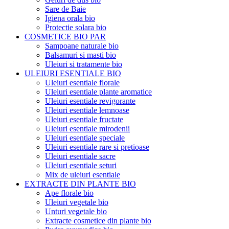
Sare de Baie
Igiena orala bio
Protectie solara bio
COSMETICE BIO PAR
Sampoane naturale bio
Balsamuri si masti bio
Uleiuri si tratamente bio
ULEIURI ESENTIALE BIO
Uleiuri esentiale florale
Uleiuri esentiale plante aromatice
Uleiuri esentiale revigorante
Uleiuri esentiale lemnoase
Uleiuri esentiale fructate
Uleiuri esentiale mirodenii
Uleiuri esentiale speciale
Uleiuri esentiale rare si pretioase
Uleiuri esentiale sacre
Uleiuri esentiale seturi
Mix de uleiuri esentiale
EXTRACTE DIN PLANTE BIO
Ape florale bio
Uleiuri vegetale bio
Unturi vegetale bio
Extracte cosmetice din plante bio