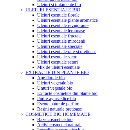
Uleiuri si tratamente bio
ULEIURI ESENTIALE BIO
Uleiuri esentiale florale
Uleiuri esentiale plante aromatice
Uleiuri esentiale revigorante
Uleiuri esentiale lemnoase
Uleiuri esentiale fructate
Uleiuri esentiale mirodenii
Uleiuri esentiale speciale
Uleiuri esentiale rare si pretioase
Uleiuri esentiale sacre
Uleiuri esentiale seturi
Mix de uleiuri esentiale
EXTRACTE DIN PLANTE BIO
Ape florale bio
Uleiuri vegetale bio
Unturi vegetale bio
Extracte cosmetice din plante bio
Pudre ayurvedice bio
Esente naturale parfum
Rasini naturale pretioase
COSMETICE BIO HOMEMADE
Baze cosmetice bio
Activi cosmetici naturali
Ingrediente cosmetice bio