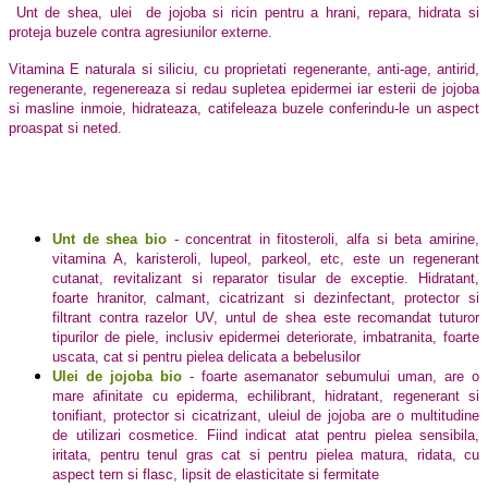
Unt de shea, ulei
de jojoba si ricin pentru a hrani, repara, hidrata si
proteja buzele contra agresiunilor externe.
Vitamina E naturala si siliciu, cu proprietati regenerante, anti-age, antirid,
regenerante, regenereaza si redau supletea epidermei iar esterii de jojoba
si masline inmoie, hidrateaza, catifeleaza buzele conferindu-le un aspect
proaspat si neted.
Unt de shea bio
- concentrat in fitosteroli, alfa si beta amirine,
vitamina A, karisteroli, lupeol, parkeol, etc, este un regenerant
cutanat, revitalizant si reparator tisular de exceptie. Hidratant,
foarte hranitor, calmant, cicatrizant si dezinfectant, protector si
filtrant contra razelor UV, untul de shea este recomandat tuturor
tipurilor de piele, inclusiv epidermei deteriorate, imbatranita, foarte
uscata, cat si pentru pielea delicata a bebelusilor
Ulei de jojoba bio
- foarte asemanator sebumului uman, are o
mare afinitate cu epiderma, echilibrant, hidratant, regenerant si
tonifiant, protector si cicatrizant, uleiul de jojoba are o multitudine
de utilizari cosmetice. Fiind indicat atat pentru pielea sensibila,
iritata, pentru tenul gras cat si pentru pielea matura, ridata, cu
aspect tern si flasc, lipsit de elasticitate si fermitate