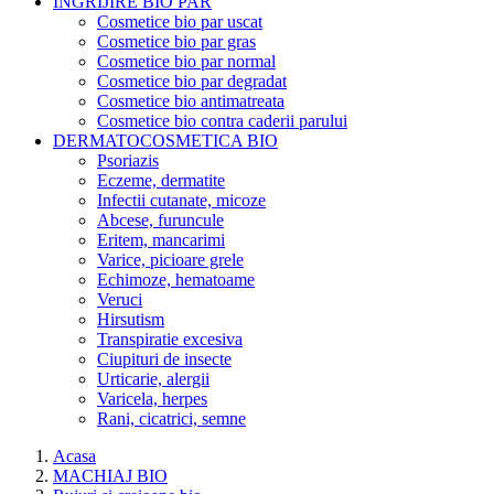
INGRIJIRE BIO PAR
Cosmetice bio par uscat
Cosmetice bio par gras
Cosmetice bio par normal
Cosmetice bio par degradat
Cosmetice bio antimatreata
Cosmetice bio contra caderii parului
DERMATOCOSMETICA BIO
Psoriazis
Eczeme, dermatite
Infectii cutanate, micoze
Abcese, furuncule
Eritem, mancarimi
Varice, picioare grele
Echimoze, hematoame
Veruci
Hirsutism
Transpiratie excesiva
Ciupituri de insecte
Urticarie, alergii
Varicela, herpes
Rani, cicatrici, semne
Acasa
MACHIAJ BIO