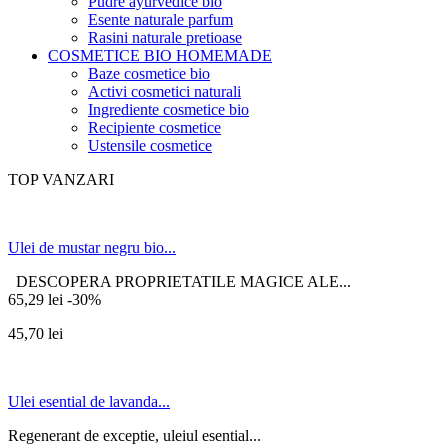
Pudre ayurvedice bio
Esente naturale parfum
Rasini naturale pretioase
COSMETICE BIO HOMEMADE
Baze cosmetice bio
Activi cosmetici naturali
Ingrediente cosmetice bio
Recipiente cosmetice
Ustensile cosmetice
TOP VANZARI
Ulei de mustar negru bio...
DESCOPERA PROPRIETATILE MAGICE ALE...
65,29 lei
-30%
45,70 lei
Ulei esential de lavanda...
Regenerant de exceptie, uleiul esential...