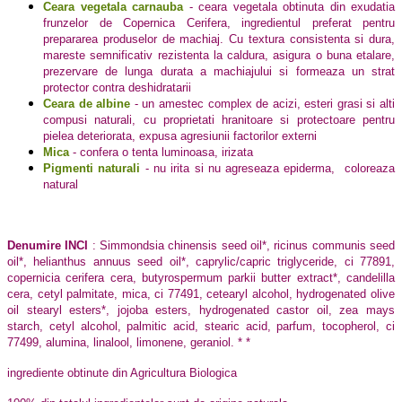
Ceara vegetala carnauba
- ceara vegetala obtinuta din exudatia
frunzelor de Copernica Cerifera, ingredientul preferat pentru
prepararea produselor de machiaj. Cu textura consistenta si dura,
mareste semnificativ rezistenta la caldura, asigura o buna etalare,
prezervare de lunga durata a machiajului si formeaza un strat
protector contra deshidratarii
Ceara de albine
- un amestec complex de acizi, esteri grasi si alti
compusi naturali, cu proprietati hranitoare si protectoare pentru
pielea deteriorata, expusa agresiunii factorilor externi
Mica
- confera o tenta luminoasa, irizata
Pigmenti naturali
- nu irita si nu agreseaza epiderma,
coloreaza
natural
Denumire INCI
: Simmondsia chinensis seed oil*, ricinus communis seed
oil*, helianthus annuus seed oil*, caprylic/capric triglyceride, ci 77891,
copernicia cerifera cera, butyrospermum parkii butter extract*, candelilla
cera, cetyl palmitate, mica, ci 77491, cetearyl alcohol, hydrogenated olive
oil stearyl esters*, jojoba esters, hydrogenated castor oil, zea mays
starch, cetyl alcohol, palmitic acid, stearic acid, parfum, tocopherol, ci
77499, alumina, linalool, limonene, geraniol. * *
ingrediente obtinute din Agricultura Biologica