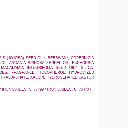
IS (JOJOBA) SEED OIL*, BEESWAX*, COPERNICIA
NOL, ARGANIA SPINOSA KERNEL OIL, EUPHORBIA
MACADAMIA INTEGRIFOLIA SEED OIL*, SILICA,
RIDES, FRAGRANCE, TOCOPHEROL, HYDROLYZED
M HYALURONATE, KAOLIN, HYDROGENATED CASTOR
/ IRON OXIDES, CI 77499 / IRON OXIDES, CI 75470 /