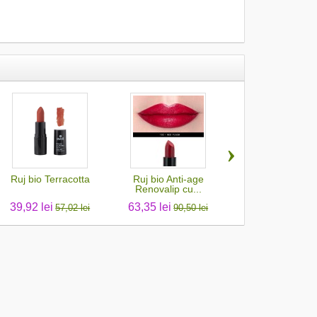
›
Ruj bio Terracotta
Ruj bio Anti-age
Ruj creion bio Gri
Renovalip cu...
39,92 lei
63,35 lei
22,85 lei
57,02 lei
90,50 lei
32,64 