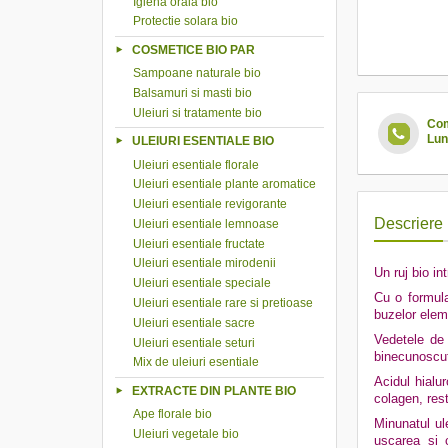
Igiena orala bio
Protectie solara bio
COSMETICE BIO PAR
Sampoane naturale bio
Balsamuri si masti bio
Uleiuri si tratamente bio
Com
Lun
ULEIURI ESENTIALE BIO
Uleiuri esentiale florale
Uleiuri esentiale plante aromatice
Uleiuri esentiale revigorante
Descriere
Uleiuri esentiale lemnoase
Uleiuri esentiale fructate
Uleiuri esentiale mirodenii
Un ruj bio in
Uleiuri esentiale speciale
Cu o formula
Uleiuri esentiale rare si pretioase
buzelor eleme
Uleiuri esentiale sacre
Vedetele de 
Uleiuri esentiale seturi
binecunoscut
Mix de uleiuri esentiale
Acidul hialu
EXTRACTE DIN PLANTE BIO
colagen, rest
Ape florale bio
Minunatul ul
Uleiuri vegetale bio
uscarea si c