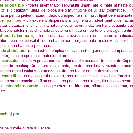
, fragila, in tratamentul si a tesutului cutanat deteriorat
de jojoba bio
- foarte asemanator sebumului uman, are o mare afinitate cu e
tor si cicatrizant, uleiul de jojoba are o multitudine de utilizari cosmetice. Fiin
at si pentru pielea matura, ridata, cu aspect tern si flasc, lipsit de elasticitate
de ricin bio
- un excelent dispersant al pigmentilor, ideal pentru demach
ietati cicatrizante si antiinflamatoare este recomandat pentru afectiunile cuta
ta continutului in acid ricinoleic, este renumit ca un foarte eficient agent antim
herol (vitamina E)
- forma cea mai activa a vitaminei E, puternic antioxida
alilor liberi responsabili de imbatranirea organismului inclusiv la nivel c
spusa la imbatranire prematura
 de albine bio
-
un amestec complex de acizi, esteri grasi si alti compusi natur
orata, expusa agresiunii factorilor externi
a carnauba
- ceara vegetala exotica, obtinuta din exudatia frunzelor de Copern
selor de machiaj. Cu textura consistenta, creste semnificativ rezistenta machi
 durata a produsului si formeaza un strat protector contra deshidratarii
 candelilla
- ceara vegetala exotica, recoltata direct din exudatia frunzelor
ata pentru capacitatea filmogena si proprietatile hranitoare, fiind ideala pentru 
si minerale naturale
- nu agreseaza, nu irita sau inflameaza epiderma, col
ism
achiaj pro:
ica pe buzele curate si uscate