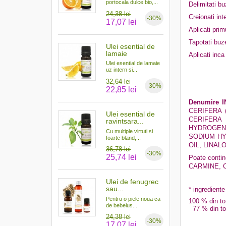
portocala dulce bio,...
Delimitati b
24,38 lei
Creionati int
-30%
17,07 lei
Aplicati primu
Tapotati buze
Ulei esential de
lamaie
Aplicati inca
Ulei esential de lamaie
uz intern si...
32,64 lei
-30%
22,85 lei
Denumire I
CERIFERA 
Ulei esential de
CERIFERA 
ravintsara...
HYDROGEN
Cu multiple virtuti si
SODIUM HY
foarte bland,...
OIL, LINAL
36,78 lei
-30%
25,74 lei
Poate contine
CARMINE, 
Ulei de fenugrec
sau...
* ingrediente
Pentru o piele noua ca
100 % din tot
de bebelus....
77 % din tota
24,38 lei
-30%
17,07 lei