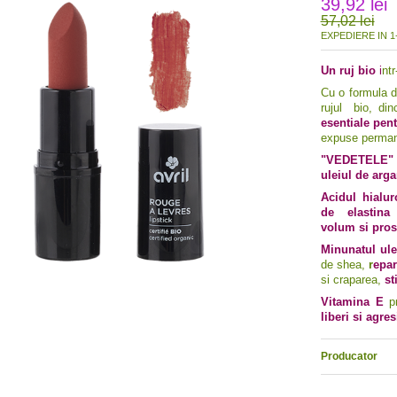
39,92 lei
57,02 lei
EXPEDIERE IN 1-
Un ruj bio
i
ntr
Cu o formula 
rujul bio, din
esentiale pent
expuse permane
"VEDETELE"
uleiul de arg
Acidul hialur
de elastina 
volum si pros
Minunatul ule
de shea,
r
epar
si craparea,
st
Vitamina E
p
liberi si agre
Producator