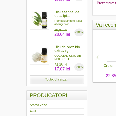
Prezentare: 
Ulei esential de
eucalipt...
Remediu ancenstral al
Va recom
aborigenilor...
40,91 lei
-30%
28,64 lei
Ulei de orez bio
extravirgin
‹
COCKTAIL UNIC DE
MOLECULE
ANTIOXIDANTE...
24,38 lei
Creion 
-30%
17,07 lei
22,85
Tot topul vanzari
PRODUCATORI
Aroma Zone
Avril