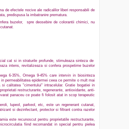
a de efectele nocive ale radicalilor liberi responsabili de
rata, predispusa la imbatranire prematura.
nfera buzelor, spre deosebire de colorantii chimici, nu
 cutanat
.
icial cat si in straturile profunde, stimuleaza sinteza de
ateaza intens, revitalizeaza si confera prospetime buzelor
, Omega 6-35%, Omega 9-45% care intervin in biosinteza
al in permeabilitatea epidermei ceea ce permite o mult mai
 calitatea "cimentului" intracelular. Gratie bogatiei in
 proprietati restructurante, regenerante, antioxidante, anti-
evarat panaceu ce poate fi folosit atat in scop terapeutic
teroli, lupeol, parkeol, etc, este un regenerant cutanat,
trizant si dezinfectant, protector si filtrant contra razelor
mia este recunoscut pentru proprietatile restructurante,
icrocirculatia fiind recomandat in special pentru pielea