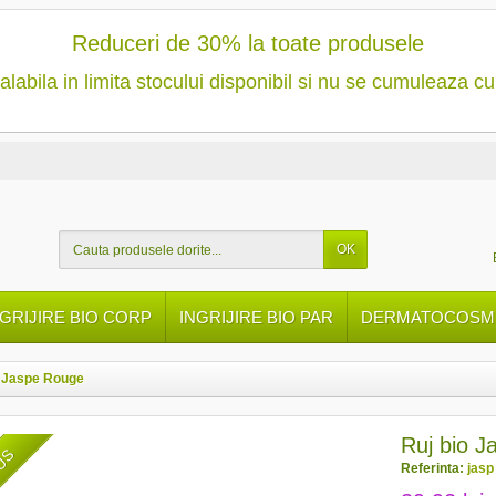
Reduceri de 30% la toate produsele
alabila in limita stocului disponibil si nu se cumuleaza cu
OK
NGRIJIRE BIO CORP
INGRIJIRE BIO PAR
DERMATOCOSME
o Jaspe Rouge
Ruj bio 
DUS
Referinta:
jasp