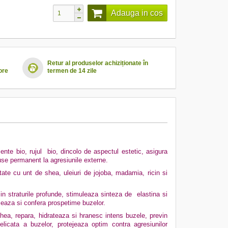
Adauga in cos
Retur al produselor achiziționate în
ore
termen de 14 zile
te bio, rujul bio, dincolo de aspectul estetic, asigura
puse permanent la agresiunile externe.
tate cu unt de shea, uleiuri de jojoba, madamia, ricin si
i in straturile profunde, stimuleaza sinteza de elastina si
lizeaza si confera prospetime buzelor.
shea, repara, hidrateaza si hranesc intens buzele, previn
licata a buzelor, protejeaza optim contra agresiunilor