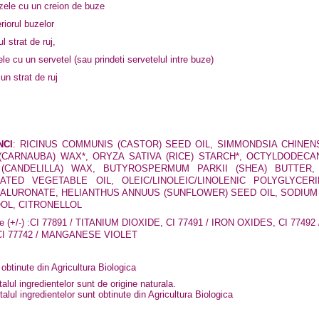
uzele cu un creion de buze
eriorul buzelor
l strat de ruj,
le cu un servetel (sau prindeti servetelul intre buze)
 un strat de ruj
NCI
:
RICINUS COMMUNIS (CASTOR) SEED OIL, SIMMONDSIA CHINENS
(CARNAUBA) WAX*, ORYZA SATIVA (RICE) STARCH*, OCTYLDODECA
(CANDELILLA) WAX, BUTYROSPERMUM PARKII (SHEA) BUTTER, 
ATED VEGETABLE OIL, OLEIC/LINOLEIC/LINOLENIC POLYGLYCE
ALURONATE, HELIANTHUS ANNUUS (SUNFLOWER) SEED OIL, SODIU
OOL, CITRONELLOL
 (+/-) :
CI 77891 / TITANIUM DIOXIDE, CI 77491 / IRON OXIDES, CI 77492 
CI 77742 / MANGANESE VIOLET
 obtinute din Agricultura Biologica
alul ingredientelor sunt de origine naturala.
lul ingredientelor sunt obtinute din Agricultura Biologica