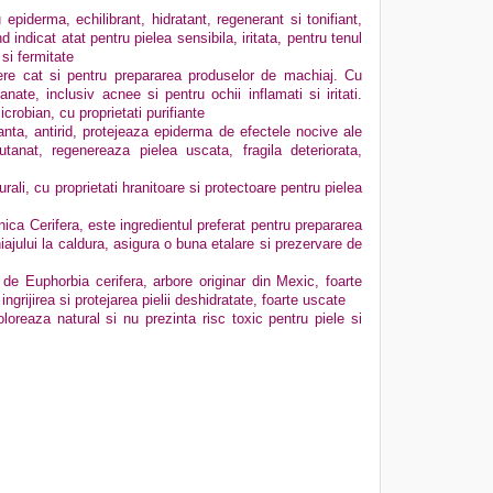
piderma, echilibrant, hidratant, regenerant si tonifiant,
d indicat atat pentru pielea sensibila, iritata, pentru tenul
 si fermitate
iere cat si pentru prepararea produselor de machiaj. Cu
nate, inclusiv acnee si pentru ochii inflamati si iritati.
icrobian, cu proprietati purifiante
nta, antirid, protejeaza epiderma de efectele nocive ale
utanat, regenereaza pielea uscata, fragila deteriorata,
ali, cu proprietati hranitoare si protectoare pentru pielea
ica Cerifera, este ingredientul preferat pentru prepararea
ajului la caldura, asigura o buna etalare si prezervare de
 de Euphorbia cerifera, arbore originar din Mexic, foarte
ingrijirea si protejarea pielii deshidratate, foarte uscate
oreaza natural si nu prezinta risc toxic pentru piele si