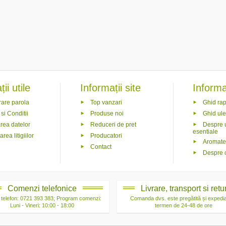
ii utile
Informații site
Informaț
are parola
Top vanzari
Ghid rap
si Conditii
Produse noi
Ghid ule
rea datelor
Reduceri de pret
Despre u
esentiale
rea litigiilor
Producatori
Aromate
Contact
Despre 
Comenzi telefonice
Livrare, transport si retu
telefon: 0721 393 383; Program comenzi:
Comanda dvs. este pregătită și expedia
Luni - Vineri: 10:00 - 18:00
termen de 24-48 de ore