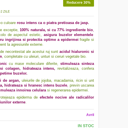
Reducere 30%
2 ZILE
-o culoare
rosu intens ca o piatra pretioasa de jasp.
de exceptie,
100% naturala, si cu 77% ingrediente bio
,
colo de aspectul estetic,
asigura buzelor elementele
ru ingrijirea si protectia optime a epidermei
fragile si
nt la agresiunile externe.
de necontestat ale acestui ruj sunt
acidul hialuronic si
an
, completate cu uleiuri, unturi si ceruri vegetale bio.
onic
cu mase moleculare diferite
,
stimuleaza sinteza
si colagen, hidrateaza intens,
revitalizeaza, confera
petime buzelor.
i de argan,
uleiurile de jojoba, macadamia, ricin si unt
a, hidrateaza si hranesc intens buzele
,
previn uscarea
imuleaza innoirea celulara
si regenerarea epidermei.
rotejeaza epiderma de
efectele nocive ale radicalilor
siunilor externe
.
Avril
IN STOC