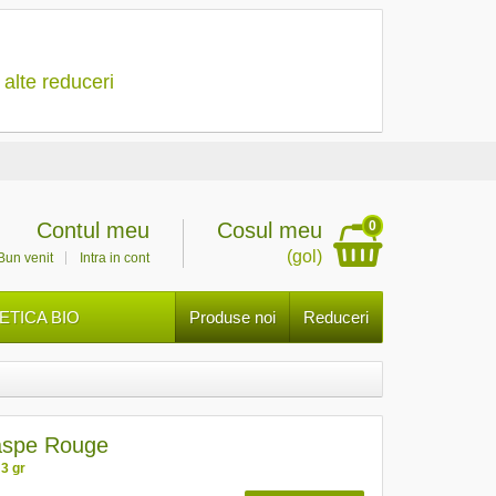
 alte reduceri
0
Contul meu
Cosul meu
(gol)
Bun venit
Intra in cont
TICA BIO
Produse noi
Reduceri
Jaspe Rouge
 3 gr