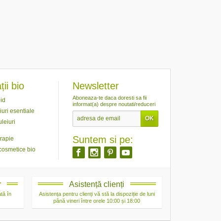
ii bio
Newsletter
Aboneaza-te daca doresti sa fii
id
informat(a) despre noutati/reduceri
iuri esentiale
leiuri
Suntem si pe:
rapie
cosmetice bio
r
Asistență clienți
tă în
Asistența pentru clienți vă stă la dispoziție de luni
până vineri între orele 10:00 și 18:00