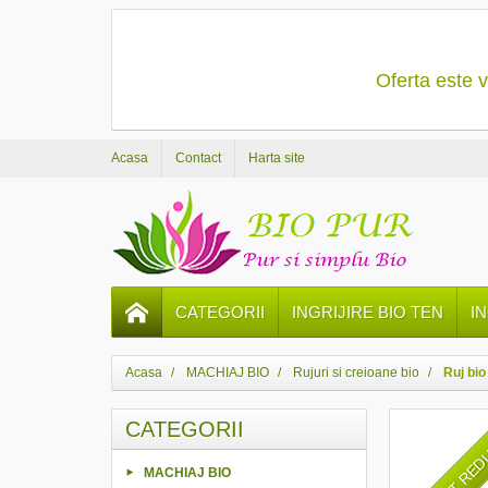
Oferta este v
Acasa
Contact
Harta site
CATEGORII
INGRIJIRE BIO TEN
I
Acasa
MACHIAJ BIO
Rujuri si creioane bio
Ruj bi
CATEGORII
PRET RE
MACHIAJ BIO