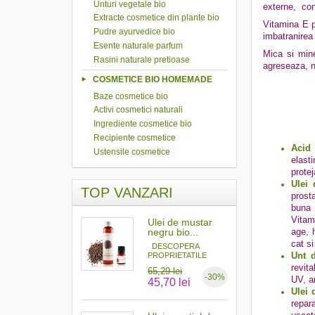
Unturi vegetale bio
externe, conf
Extracte cosmetice din plante bio
Vitamina E pu
Pudre ayurvedice bio
imbatranirea
Esente naturale parfum
Mica si mine
Rasini naturale pretioase
agreseaza, nu
COSMETICE BIO HOMEMADE
Baze cosmetice bio
Activi cosmetici naturali
Ingrediente cosmetice bio
Recipiente cosmetice
Acid 
Ustensile cosmetice
elast
protej
Ulei 
TOP VANZARI
prost
buna 
Vitami
Ulei de mustar
negru bio...
age, 
cat si
DESCOPERA
Unt 
PROPRIETATILE
MAGICE ALE...
revita
65,29 lei
-30%
UV, a
45,70 lei
Ulei
repar