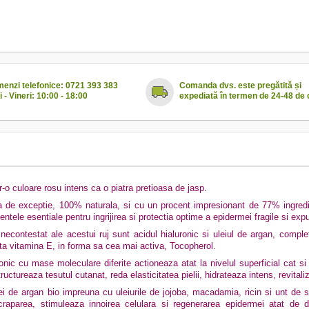
enzi telefonice: 0721 393 383
Comanda dvs. este pregătită și
i - Vineri: 10:00 - 18:00
expediată în termen de 24-48 de 
tr-o culoare rosu intens ca o piatra pretioasa de jasp.
 de exceptie, 100% naturala, si cu un procent impresionant de 77% ingredien
ntele esentiale pentru ingrijirea si protectia optime a epidermei fragile si ex
necontestat ale acestui ruj sunt acidul hialuronic si uleiul de argan, comple
a vitamina E, in forma sa cea mai activa, Tocopherol.
ronic cu mase moleculare diferite
actioneaza atat la
nivelul superficial cat s
ructureaza tesutul cutanat, reda elasticitatea pielii, hidrateaza intens, revita
ei de argan bio impreuna cu uleiurile de jojoba, macadamia, ricin si unt de 
raparea, stimuleaza innoirea celulara si regenerarea epidermei atat de de