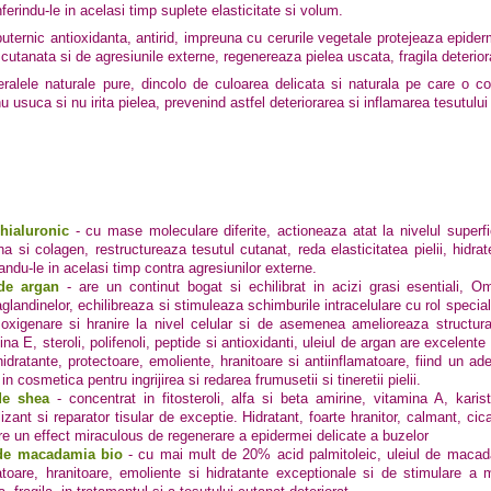
erindu-le in acelasi timp suplete elasticitate si volum.
ternic antioxidanta, antirid, impreuna cu cerurile vegetale protejeaza epiderm
 cutanata si de agresiunile externe, regenereaza pielea uscata, fragila deterio
ralele naturale pure, dincolo de culoarea delicata si naturala pe care o co
 usuca si nu irita pielea, prevenind astfel deteriorarea si inflamarea tesutului
hialuronic
- cu mase moleculare diferite, actioneaza atat la
nivelul superf
ina si colagen, restructureaza tesutul cutanat, reda elasticitatea pielii, hidr
andu-le in acelasi timp contra agresiunilor externe.
de argan
-
are un continut bogat si echilibrat in acizi grasi esentiali
aglandinelor, echilibreaza si stimuleaza schimburile intracelulare cu rol speci
oxigenare si hranire la nivel celular si de asemenea amelioreaza structura si
na E, steroli, polifenoli, peptide si antioxidanti, uleiul de argan are excelente
hidratante, protectoare, emoliente, hranitoare si antiinflamatoare, fiind un ad
 in cosmetica pentru ingrijirea si redarea frumusetii si tineretii pielii.
de shea
-
concentrat in fitosteroli, alfa si beta amirine, vitamina A, karis
lizant si reparator tisular de exceptie. Hidratant, foarte hranitor, calmant, cica
re un effect miraculous de regenerare a epidermei delicate a buzelor
 de macadamia bio
-
cu mai mult de 20% acid palmitoleic, uleiul de macada
atoare, hranitoare, emoliente si hidratante exceptionale si de stimulare a m