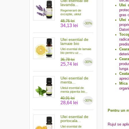
uscata
Ulei esential de
lavanda...
Ulei 
protec
Regenerant de
exceptie, uleiul
gras c
esential...
Ulei 
48,76 lei
-30%
propr
34,13 lei
Datori
Tocop
Ulei esential de
radic
lamaie bio
predi
Ceara
Ulei esential de lamaie
bio pentru uz...
deteri
Cear
36,78 lei
-30%
25,74 lei
produ
lunga
Ceata
Ulei esential de
apreci
menta...
Mica 
Uleiul esential de
organ
menta piperita bio...
40,91 lei
-30%
28,64 lei
Pentru un m
Ulei esential de
portocala...
Rujul se apl
Ulei esential de