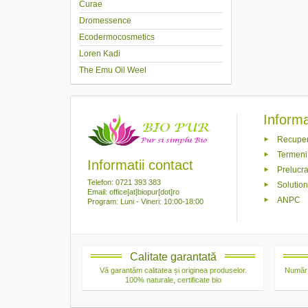
Curae
Dromessence
Ecodermocosmetics
Loren Kadi
The Emu Oil Weel
Informaț
Recuper
Termeni 
Informatii contact
Prelucra
Telefon: 0721 393 383
Solutiona
Email: office[at]biopur[dot]ro
ANPC
Program: Luni - Vineri: 10:00-18:00
Calitate garantată
Vă garantăm calitatea și originea produselor.
Număr 
100% naturale, certificate bio