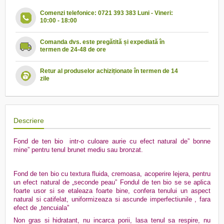
Comenzi telefonice: 0721 393 383 Luni - Vineri:
10:00 - 18:00
Comanda dvs. este pregătită și expediată în
termen de 24-48 de ore
Retur al produselor achiziționate în termen de 14
zile
Descriere
Fond de ten bio
intr-o culoare aurie cu efect natural de” bonne
mine” pentru tenul brunet mediu sau bronzat.
Fond de ten bio cu textura fluida, cremoasa, acoperire lejera, pentru
un efect natural de „seconde peau” Fondul de ten bio se se aplica
foarte usor si se etaleaza foarte bine, confera tenului un aspect
natural si catifelat, uniformizeaza si ascunde imperfectiunile , fara
efect de „tencuiala”
Non gras si hidratant, nu incarca porii, lasa tenul sa respire, nu