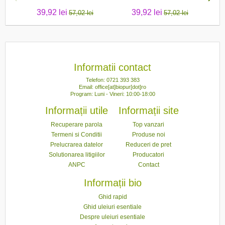
39,92 lei
39,92 lei
57,02 lei
57,02 lei
Informatii contact
Telefon: 0721 393 383
Email: office[at]biopur[dot]ro
Program: Luni - Vineri: 10:00-18:00
Informații utile
Informații site
Recuperare parola
Top vanzari
Termeni si Conditii
Produse noi
Prelucrarea datelor
Reduceri de pret
Solutionarea litigiilor
Producatori
ANPC
Contact
Informații bio
Ghid rapid
Ghid uleiuri esentiale
Despre uleiuri esentiale