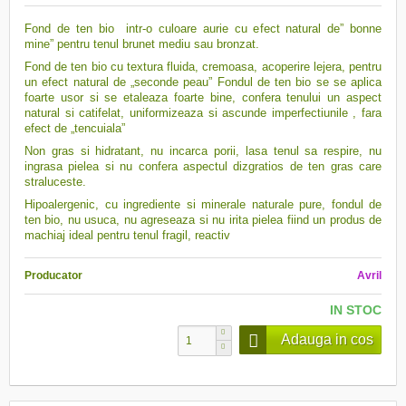
Fond de ten bio intr-o culoare aurie cu efect natural de” bonne
mine” pentru tenul brunet mediu sau bronzat.
Fond de ten bio cu textura fluida, cremoasa, acoperire lejera, pentru
un efect natural de „seconde peau” Fondul de ten bio se se aplica
foarte usor si se etaleaza foarte bine, confera tenului un aspect
natural si catifelat, uniformizeaza si ascunde imperfectiunile , fara
efect de „tencuiala”
Non gras si hidratant, nu incarca porii, lasa tenul sa respire, nu
ingrasa pielea si nu confera aspectul dizgratios de ten gras care
straluceste.
Hipoalergenic, cu ingrediente si minerale naturale pure, fondul de
ten bio, nu usuca, nu agreseaza si nu irita pielea fiind un produs de
machiaj ideal pentru tenul fragil, reactiv
Producator
Avril
IN STOC
Adauga in cos