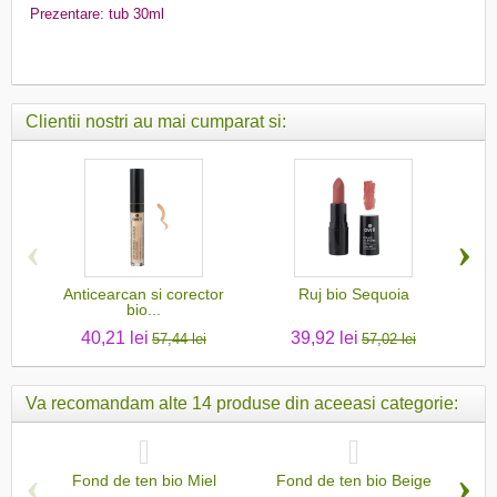
Prezentare: tub 30ml
Clientii nostri au mai cumparat si:
‹
›
Anticearcan si corector
Ruj bio Sequoia
U
bio...
40,21 lei
39,92 lei
57,44 lei
57,02 lei
Va recomandam alte 14 produse din aceeasi categorie:
‹
›
Fond de ten bio Miel
Fond de ten bio Beige
F