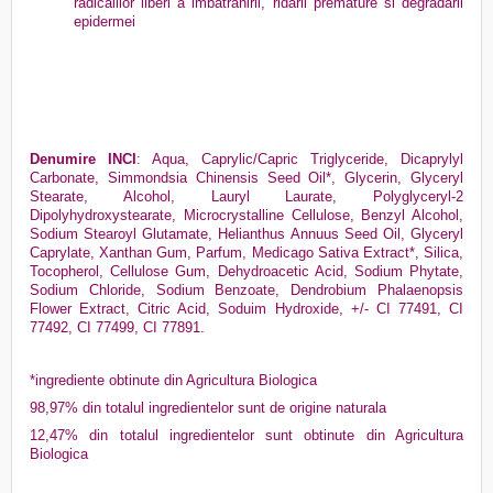
radicalilor liberi a imbatranirii, ridarii premature si degradarii
epidermei
Denumire INCI
: Aqua, Caprylic/Capric Triglyceride, Dicaprylyl
Carbonate, Simmondsia Chinensis Seed Oil*, Glycerin, Glyceryl
Stearate, Alcohol, Lauryl Laurate, Polyglyceryl-2
Dipolyhydroxystearate, Microcrystalline Cellulose, Benzyl Alcohol,
Sodium Stearoyl Glutamate, Helianthus Annuus Seed Oil, Glyceryl
Caprylate, Xanthan Gum, Parfum, Medicago Sativa Extract*, Silica,
Tocopherol, Cellulose Gum, Dehydroacetic Acid, Sodium Phytate,
Sodium Chloride, Sodium Benzoate, Dendrobium Phalaenopsis
Flower Extract, Citric Acid, Soduim Hydroxide, +/- CI 77491, CI
77492, CI 77499, CI 77891
.
*ingrediente obtinute din Agricultura Biologica
98,97% din totalul ingredientelor sunt de origine naturala
12,47% din totalul ingredientelor sunt obtinute din Agricultura
Biologica