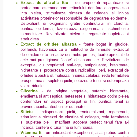
Extract de alfa-alfa Bio
- cu proprietati reparatoare si
protectoare asemanatoare retinolului dar fara a agresa sau
irita pielea, stimuleaza sinteza de colagen si inhiba
activitatea proteinelor responsabile de degradarea epidermei.
Detoxifiant si oxigenant gratie continutului in clorofila,
purifica epiderma, favorizeaza oxigenarea si schimburile
intracelulare. Revitalizata, pielea isi regaseste supletea si
stralucirea
Extract de orhidee albastra
- foarte bogat in glucide,
polifenoli, flavonoizi, cu o multitudine de minerale, extractul
de orhidee este un activ cosmetic pretios, foarte apreciat de
cele mai prestigioase “case" de cosmetice. Revitalizant de
exceptie, cu proprietati anti-age, antipoluante, hranitoare,
hidratante si protectoare contra radicalilor liberi, extractul de
orhidee albastra stimuleaza innoirea celulara, reda fermitatea
prospetimea si supletea pielii, netezeste tenul si estompeaza
vizibil ridurile
Glicerina
- de origine vegetala, puternic hidratanta,
emolienta si antiseptica, netezeste si hidrateaza optim pielea
conferindu-i un aspect proaspat si fin, purifica tenul si
previne aparitia afectiunilor cutanate
Siliciu
- indispensabil pielii, remineralizant, regenerant,
stimulant al sintezei de elastina si colagen, reda fermitatea
si supletea pielii, matifiant acopera perfect tenul fara a-l
incarca, confera o tusa fina si luminoasa
Vitamina E
- un antioxidant exceptional, aliat pretios contra