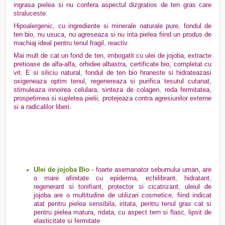
ingrasa pielea si nu confera aspectul dizgratios de ten gras care
straluceste.
Hipoalergenic, cu ingrediente si minerale naturale pure, fondul de
ten bio, nu usuca, nu agreseaza si nu irita pielea fiind un produs de
machiaj ideal pentru tenul fragil, reactiv.
Mai mult de cat un fond de ten, imbogatit cu ulei de jojoba, extracte
pretioase de alfa-alfa, orhidee albastra, certificate bio, completat cu
vit. E si siliciu natural, fondul de ten bio hraneste si hidrateazasi
oxigeneaza optim tenul, regenereaza si purifica tesutul cutanat,
stimuleaza innoirea celulara, sinteza de colagen, reda fermitatea,
prospetimea si supletea pielii, protejeaza contra agresiunilor externe
si a radicalilor liberi.
Ulei de jojoba Bio
- foarte asemanator sebumului uman, are
o mare afinitate cu epiderma, echilibrant, hidratant,
regenerant si tonifiant, protector si cicatrizant, uleiul de
jojoba are o multitudine de utilizari cosmetice, fiind indicat
atat pentru pielea sensibila, iritata, pentru tenul gras cat si
pentru pielea matura, ridata, cu aspect tern si flasc, lipsit de
elasticitate si fermitate