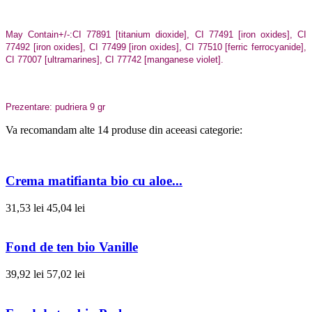
May Contain+/-:CI 77891 [titanium dioxide], CI 77491 [iron oxides], CI
77492 [iron oxides], CI 77499 [iron oxides], CI 77510 [ferric ferrocyanide],
CI 77007 [ultramarines], CI 77742 [manganese violet].
Prezentare: pudriera 9 gr
Va recomandam alte 14 produse din aceeasi categorie:
Crema matifianta bio cu aloe...
31,53 lei
45,04 lei
Fond de ten bio Vanille
39,92 lei
57,02 lei