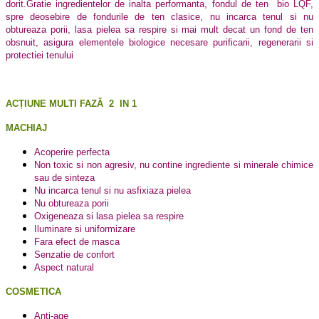
dorit.Gratie ingredientelor de inalta performanta, fondul de ten
bio LQF,
spre deosebire de fondurile de ten clasice, nu incarca tenul si nu
obtureaza porii, lasa pielea sa respire si mai mult decat un fond de ten
obsnuit, asigura elementele biologice necesare purificarii, regenerarii si
protectiei tenului
ACȚIUNE MULTI FAZĂ 2 IN 1
MACHIAJ
Acoperire perfecta
Non toxic si non agresiv, nu contine ingrediente si minerale chimice
sau de sinteza
Nu incarca tenul si nu asfixiaza pielea
Nu obtureaza porii
Oxigeneaza si lasa pielea sa respire
Iluminare si uniformizare
Fara efect de masca
Senzatie de confort
Aspect natural
COSMETICA
Anti-age