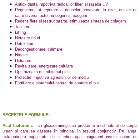
Antioxidanta impotriva radicalilor liberi si razelor UV
Regenerare si reparare a daunelor provocate la nivel celular de
catre diversi factori endogeni si exogeni
Redensifiere si restructurarte, stimuleaza sinteza de colagem
Tonifiere
Lifting
Netezire riduri
Detoxifiere
Decongestionare, calmare
Hranire
Hidratare
Revitalizare, energizare celulara
Optimizeaza microbiomul pielii
Protectie impotriva agresiunilor de mediu
Fortifiere a sistemului natural de aparare al pielii
SECRETELE FORMULEI
Acid hialuronic
­- un glicozaminoglican produs în mod natural de corpul
uman si care se găsește în principal în țesutul conjunctiv. Pe langa
extraordinara capacitate de a retine apa, asigurand nivelul optim de