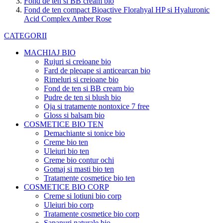
Fond de ten si BB cream bio
Fond de ten compact Bioactive Florahyal HP si Hyaluronic
Acid Complex Amber Rose
CATEGORII
MACHIAJ BIO
Rujuri si creioane bio
Fard de pleoape si anticearcan bio
Rimeluri si creioane bio
Fond de ten si BB cream bio
Pudre de ten si blush bio
Oja si tratamente nontoxice 7 free
Gloss si balsam bio
COSMETICE BIO TEN
Demachiante si tonice bio
Creme bio ten
Uleiuri bio ten
Creme bio contur ochi
Gomaj si masti bio ten
Tratamente cosmetice bio ten
COSMETICE BIO CORP
Creme si lotiuni bio corp
Uleiuri bio corp
Tratamente cosmetice bio corp
Sapanuri naturale bio