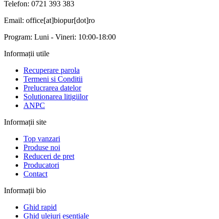
Telefon: 0721 393 383
Email: office[at]biopur[dot]ro
Program: Luni - Vineri: 10:00-18:00
Informații utile
Recuperare parola
Termeni si Conditii
Prelucrarea datelor
Solutionarea litigiilor
ANPC
Informații site
Top vanzari
Produse noi
Reduceri de pret
Producatori
Contact
Informații bio
Ghid rapid
Ghid uleiuri esentiale