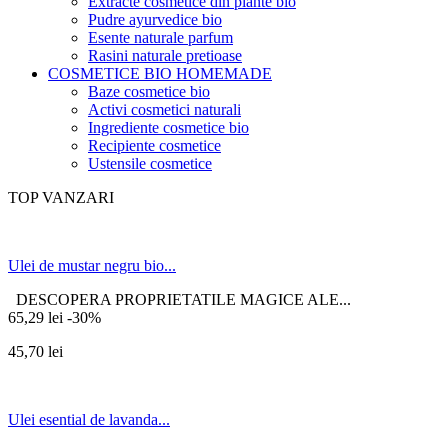
Extracte cosmetice din plante bio
Pudre ayurvedice bio
Esente naturale parfum
Rasini naturale pretioase
COSMETICE BIO HOMEMADE
Baze cosmetice bio
Activi cosmetici naturali
Ingrediente cosmetice bio
Recipiente cosmetice
Ustensile cosmetice
TOP VANZARI
Ulei de mustar negru bio...
DESCOPERA PROPRIETATILE MAGICE ALE...
65,29 lei
-30%
45,70 lei
Ulei esential de lavanda...