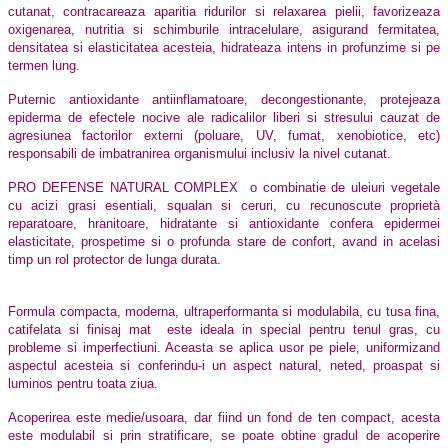
cutanat, contracareaza aparitia ridurilor si relaxarea pielii, favorizeaza
oxigenarea, nutritia si schimburile intracelulare, asigurand fermitatea,
densitatea si elasticitatea acesteia, hidrateaza intens in profunzime si pe
termen lung.
Puternic antioxidante antiinflamatoare, decongestionante,
protejeaza
epiderma de efectele nocive ale radicalilor liberi si stresului cauzat de
agresiunea factorilor externi (poluare, UV, fumat, xenobiotice, etc)
responsabili de imbatranirea organismului inclusiv la nivel cutanat.
PRO DEFENSE NATURAL COMPLEX
o combinatie de uleiuri vegetale
cu acizi grasi esentiali, squalan si ceruri, cu recunoscute proprietà
reparatoare, hranitoare, hidratante si antioxidante confera epidermei
elasticitate, prospetime si o profunda stare de confort, avand in acelasi
timp un rol protector de lunga durata.
Formula compacta, moderna, ultraperformanta si modulabila, cu tusa fina,
catifelata si finisaj mat
este ideala in special pentru tenul gras, cu
probleme si imperfectiuni. Aceasta se aplica usor pe piele, uniformizand
aspectul acesteia si conferindu-i un aspect natural, neted, proaspat si
luminos pentru toata ziua.
Acoperirea este medie/usoara, dar fiind un fond de ten compact, acesta
este modulabil si prin stratificare, se poate obtine gradul de acoperire