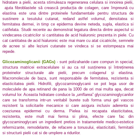
hidratare a pielii, acesta stimuleaza regenerarea celulara si innoirea pielii,
ajuta fibroblastele să crească producția de colagen, care împreună cu
elastina este una dintre proteinele fundamentale pentru structura de
sustinere a tesutului cutanat, redand astfel volumul, densitatea si
fermitatea dermei, in timp ce epiderma devine neteda, supla, elastica si
catifelata. Studii recente au demonstrat legatura directa dintre aspectul si
vindecarea cicatricilor si cantitatea de acid hialuronic prezenta in piele. Cu
cat cantitatea de acid hialuronic este mai mare cu atat cicatricile, semnele
de acnee si alte leziuni cutanate se vindeca si se estompeaza mai
repede.
Glicozaminoglicanii (GAGs)
- sunt polizaharide care compun in special,
structura matricei extracelulare si au ca rol susținerea și întreținerea
proteinelor structurale ale pielii, precum colagenul și elastina.
Macromolecule de baza, sunt responsabile de fermitatea, rezistenta si
elasticitatea pielii. Hidrofili, glycozaminoglycanii se pot lega usor de
moleculele de apa retinand de pana la 1000 de ori mai multa apa, decat
volumul lor. Aceasta hidratare conduce la „umflarea” glycozaminoglycanilor
care se transforma intr-un veritabil burete sub forma unui gel vascos
rezistent la solicitarile mecanice si care asigura inclusiv aderenta si
coeziunea epidermei cu derma. Pielea isi recapata elasticitatea,
rezistenta, este mult mai ferma si plina, efecte care fac din
glycozaminoglycani un ingredient pretios in tratamentele medico-estetice
refermizante, remodelante, de refacere a tonusului, elasticitatii, fermitatii
si structurii pielii cat si de umplere a ridurilor.