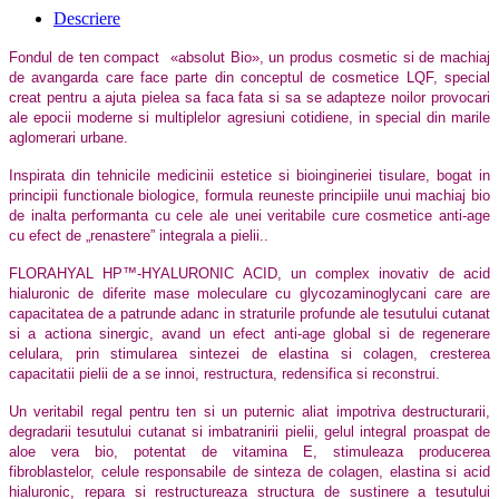
Descriere
Fondul de ten compact
«absolut Bio», un produs cosmetic si de machiaj
de avangarda care face parte din conceptul de cosmetice LQF, special
creat pentru a ajuta pielea sa faca fata si sa se adapteze noilor provocari
ale epocii moderne si multiplelor agresiuni cotidiene, in special din marile
aglomerari urbane.
Inspirata din tehnicile medicinii estetice si bioingineriei tisulare, bogat in
principii functionale biologice, formula reuneste principiile unui machiaj bio
de inalta performanta cu cele ale unei veritabile cure cosmetice anti-age
cu efect de „renastere” integrala a pielii..
FLORAHYAL HP™-HYALURONIC ACID, un complex inovativ de acid
hialuronic de diferite mase moleculare cu glycozaminoglycani care are
capacitatea de a patrunde adanc in straturile profunde ale tesutului cutanat
si a actiona sinergic, avand un efect anti-age global si de regenerare
celulara, prin stimularea sintezei de elastina si colagen, cresterea
capacitatii pielii de a se innoi, restructura, redensifica si reconstrui.
Un veritabil regal pentru ten si un puternic aliat impotriva destructurarii,
degradarii tesutului cutanat si imbatranirii pielii, gelul integral proaspat de
aloe vera bio, potentat de vitamina E, stimuleaza producerea
fibroblastelor, celule responsabile de sinteza de colagen, elastina si acid
hialuronic, repara si restructureaza structura de sustinere a tesutului