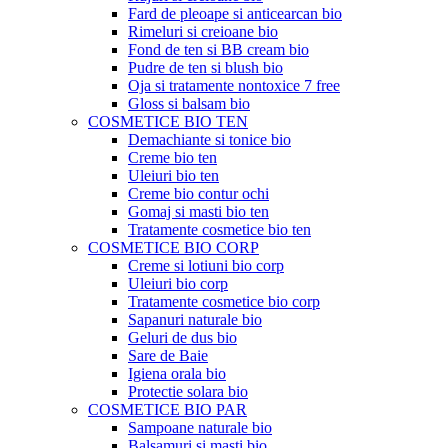
Fard de pleoape si anticearcan bio
Rimeluri si creioane bio
Fond de ten si BB cream bio
Pudre de ten si blush bio
Oja si tratamente nontoxice 7 free
Gloss si balsam bio
COSMETICE BIO TEN
Demachiante si tonice bio
Creme bio ten
Uleiuri bio ten
Creme bio contur ochi
Gomaj si masti bio ten
Tratamente cosmetice bio ten
COSMETICE BIO CORP
Creme si lotiuni bio corp
Uleiuri bio corp
Tratamente cosmetice bio corp
Sapanuri naturale bio
Geluri de dus bio
Sare de Baie
Igiena orala bio
Protectie solara bio
COSMETICE BIO PAR
Sampoane naturale bio
Balsamuri si masti bio