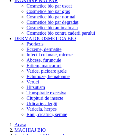
INGRIJIRE BIO PAR
Cosmetice bio par uscat
Cosmetice bio par gras
Cosmetice bio par normal
Cosmetice bio par degradat
Cosmetice bio antimatreata
Cosmetice bio contra caderii parului
DERMATOCOSMETICA BIO
Psoriazis
Eczeme, dermatite
Infectii cutanate, micoze
Abcese, furuncule
Eritem, mancarimi
Varice, picioare grele
Echimoze, hematoame
Veruci
Hirsutism
Transpiratie excesiva
Ciupituri de insecte
Urticarie, alergii
Varicela, herpes
Rani, cicatrici, semne
Acasa
MACHIAJ BIO