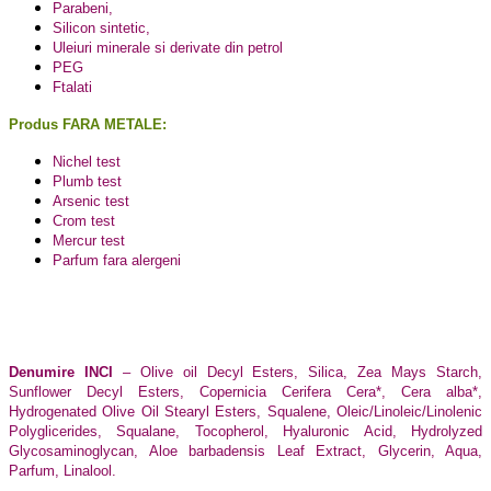
Parabeni,
Silicon sintetic,
Uleiuri minerale si derivate din petrol
PEG
Ftalati
Produs FARA METALE:
Nichel test
Plumb test
Arsenic test
Crom test
Mercur test
Parfum fara alergeni
Denumire INCI
– Olive oil Decyl Esters, Silica, Zea Mays Starch,
Sunflower Decyl Esters, Copernicia Cerifera Cera*, Cera alba*,
Hydrogenated Olive Oil Stearyl Esters, Squalene, Oleic/Linoleic/Linolenic
Polyglicerides, Squalane, Tocopherol, Hyaluronic Acid, Hydrolyzed
Glycosaminoglycan, Aloe barbadensis Leaf Extract, Glycerin, Aqua,
Parfum, Linalool.