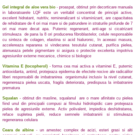
Gel integral de aloe vera bio
- proaspat, obtinut prin decorticare manuala
in laboratoarele LQF este un veritabil concentrat de principii active,
excelent hidratant, nutritiv, remineralizant si vitaminizant, are capacitatea
de rehidratare de 4 ori mai mare si de patrundere in straturile profunde de 7
ori mai mare decat apa. Puternic regenerant, anti-age si cicatrizant
stimuleaza de pana la 8 ori producerea fibroblastelor, celule responsabile
cu sinteza de colagen, elastina si acid hialuronic, In aceeasi masura,
accelereaza repararea si vindecarea tesutului cutanat, purifica pielea,
atenueaza petele pigmentare si asigura o protectie excelenta impotriva
agresiunilor externe mecanice, chimice si biologice
Vitamina E (tocopherol)
- forma cea mai activa a vitaminei E, puternic
antioxidanta, antirid, protejeaza epiderma de efectele nocive ale radicalilor
liberi responsabili de imbatranirea organismului inclusiv la nivel cutanat,
regenereaza pielea uscata, fragila deteriorata, predispusa la imbatranire
prematura
Squalan
- obtinut din masline, squalanul are o mare afinitate cu pielea
fiind unul din principalii compusi ai filmului hidrolopidic care protejeaza
pielea de agresiunile externe. Activ polivalent, impiedica deshidratarea,
reface supletea pielii, reduce semnele imbatranirii si stimuleaza
regenerarea celulara
Ceara de albine
- un amestec complex de acizi, esteri grasi si alti