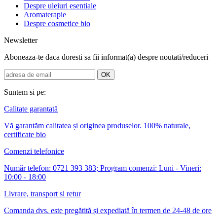
Despre uleiuri esentiale
Aromaterapie
Despre cosmetice bio
Newsletter
Aboneaza-te daca doresti sa fii informat(a) despre noutati/reduceri
Suntem si pe:
Calitate garantată
Vă garantăm calitatea și originea produselor. 100% naturale,
certificate bio
Comenzi telefonice
Număr telefon: 0721 393 383; Program comenzi: Luni - Vineri:
10:00 - 18:00
Livrare, transport si retur
Comanda dvs. este pregătită și expediată în termen de 24-48 de ore