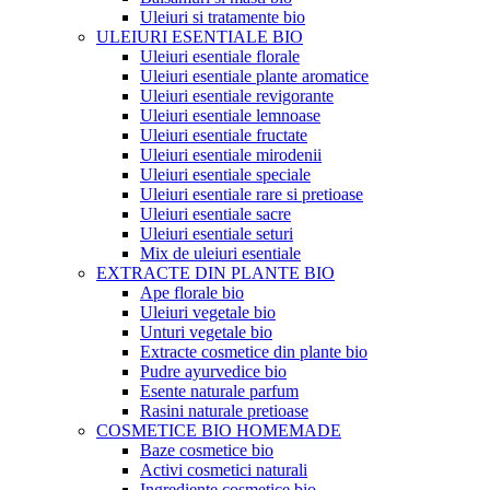
Uleiuri si tratamente bio
ULEIURI ESENTIALE BIO
Uleiuri esentiale florale
Uleiuri esentiale plante aromatice
Uleiuri esentiale revigorante
Uleiuri esentiale lemnoase
Uleiuri esentiale fructate
Uleiuri esentiale mirodenii
Uleiuri esentiale speciale
Uleiuri esentiale rare si pretioase
Uleiuri esentiale sacre
Uleiuri esentiale seturi
Mix de uleiuri esentiale
EXTRACTE DIN PLANTE BIO
Ape florale bio
Uleiuri vegetale bio
Unturi vegetale bio
Extracte cosmetice din plante bio
Pudre ayurvedice bio
Esente naturale parfum
Rasini naturale pretioase
COSMETICE BIO HOMEMADE
Baze cosmetice bio
Activi cosmetici naturali
Ingrediente cosmetice bio