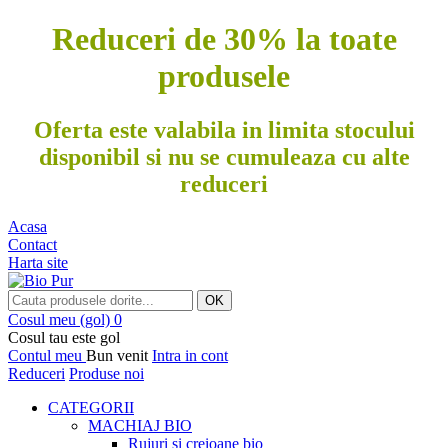
Reduceri de 30% la toate
produsele
Oferta este valabila in limita stocului
disponibil si nu se cumuleaza cu alte
reduceri
Acasa
Contact
Harta site
OK
Cosul meu
(gol)
0
Cosul tau este gol
Contul meu
Bun venit
Intra in cont
Reduceri
Produse noi
CATEGORII
MACHIAJ BIO
Rujuri si creioane bio