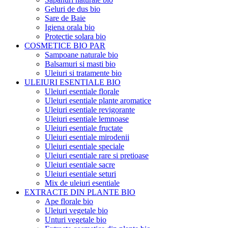
Geluri de dus bio
Sare de Baie
Igiena orala bio
Protectie solara bio
COSMETICE BIO PAR
Sampoane naturale bio
Balsamuri si masti bio
Uleiuri si tratamente bio
ULEIURI ESENTIALE BIO
Uleiuri esentiale florale
Uleiuri esentiale plante aromatice
Uleiuri esentiale revigorante
Uleiuri esentiale lemnoase
Uleiuri esentiale fructate
Uleiuri esentiale mirodenii
Uleiuri esentiale speciale
Uleiuri esentiale rare si pretioase
Uleiuri esentiale sacre
Uleiuri esentiale seturi
Mix de uleiuri esentiale
EXTRACTE DIN PLANTE BIO
Ape florale bio
Uleiuri vegetale bio
Unturi vegetale bio