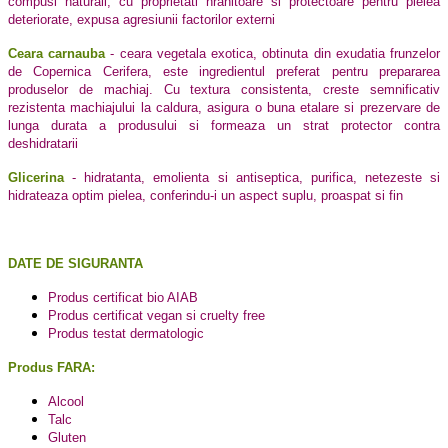
compusi naturali, cu proprietati hranitoare si protectoare pentru pielea
deteriorate, expusa agresiunii factorilor externi
Ceara carnauba
- ceara vegetala exotica, obtinuta din exudatia frunzelor
de Copernica Cerifera, este ingredientul preferat pentru prepararea
produselor de machiaj. Cu textura consistenta, creste semnificativ
rezistenta machiajului la caldura, asigura o buna etalare si prezervare de
lunga durata a produsului si formeaza un strat protector contra
deshidratarii
Glicerina
- hidratanta, emolienta si antiseptica, purifica, netezeste si
hidrateaza optim pielea, conferindu-i un aspect suplu, proaspat si fin
DATE DE SIGURANTA
Produs certificat bio AIAB
Produs certificat vegan si cruelty free
Produs testat dermatologic
Produs FARA:
Alcool
Talc
Gluten