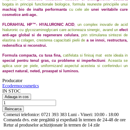
bogata in principii functionale biologice, formula reuneste principiile unui
machiaj bio de inalta performanta
cu cele ale
unei veritabile cure
cosmetice anti-age.
.
FLORAHYAL HP™- HYALURONIC ACID
,
un complex inovativ de acid
hialuronic cu glycozaminoglycani care actioneaza sinergic, avand un
efect
anti-age global si de regenerare celulara
,
prin stimularea sintezei de
elastina si colagen, cresterea capacitatii pielii de
a se innoi, restructura,
redensifica si reconstrui.
Formula compacta, cu tusa fina,
catifelata si finisaj mat este ideala in
special pentru tenul gras, cu probleme si imperfectiuni
.
Aceasta se
aplica usor pe piele, uniformizand aspectul acesteia si conferindu-i un
aspect natural, neted, proaspat si luminos.
Producator
Ecodermocosmetics
IN STOC
Adauga in cos
Comenzi telefonice: 0721 393 383 Luni - Vineri: 10:00 - 18:00
Comanda dvs. este pregătită și expediată în termen de 24-48 de ore
Retur al produselor achiziționate în termen de 14 zile