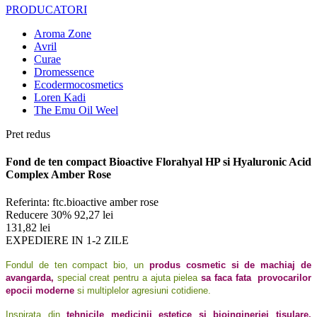
PRODUCATORI
Aroma Zone
Avril
Curae
Dromessence
Ecodermocosmetics
Loren Kadi
The Emu Oil Weel
Pret redus
Fond de ten compact Bioactive Florahyal HP si Hyaluronic Acid
Complex Amber Rose
Referinta:
ftc.bioactive amber rose
Reducere 30%
92,27 lei
131,82 lei
EXPEDIERE IN 1-2 ZILE
Fondul de ten compact bio, un
produs cosmetic si de machiaj de
avangarda,
special creat pentru a ajuta pielea
sa faca fata provocarilor
epocii moderne
si multiplelor agresiuni cotidiene.
Inspirata din
tehnicile medicinii estetice si bioingineriei tisulare,