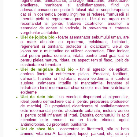
regenerante, antioxidante, anti-age, hidratante, protectoare,
emoliente, hranitoare si antiinflamatoare, fiind un
adevarat panaceu ce poate fi folosit atat in scop terapeutic
cat si in cosmetica pentru ingrijirea si redarea frumusetii si
tineretii pielii si regenerarea parului. Uleiul de argan este
recomandat si pentru tratarea cicatricilor, arsurilor, a
semnelor de acnee si varicela, in prevenirea si tratarea
vergeturilor a iritatiilor
Ulei de jojoba bio
- foarte asemanator sebumului uman, are
o mare afinitate cu epiderma, echilibrant, hidratant,
regenerant si tonifiant, protector si cicatrizant, uleiul de
jojoba are o multitudine de utilizari cosmetice. Fiind indicat
atat pentru pielea sensibila, iritata, pentru tenul gras cat si
pentru pielea matura, ridata, cu aspect tern si flasc, lipsit de
elasticitate si fermitate
Ulei de migdale dulci bio
- fin si agreabil de aplicat,
confera finete si catifeleaza pielea. Emolient, fortifiant,
calmant, hranitor si hidratant, repara epiderma, ii confera
suplete, calmeaza iritatiile si mancarimile, hraneste si
hidrateaza fiind recomandat chiar si celei mai fine si delicate
epiderme
Ulei de ricin bio
- un excelent dispersant al pigmentilor,
ideal pentru demachiere cat si pentru prepararea produselor
de machiaj. Cu proprietati cicatrizante si antiinflamatoare
este recomandat pentru afectiunile cutanate, inclusiv acnee
si pentru ochii inflamati si iritati. Datorita continutului in acid
ricinoleic este renumit ca un foarte eficient agent
antimicrobian, cu proprietati purifiante
Unt de shea bio
- concentrat in fitosteroli, alfa si beta
amirine, vitamina A, karisteroli, lupeol, parkeol, etc, este un