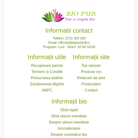
Informatii contact
Telefon: 0721 393 383
Email: office[at]biopur[dot]ro
Program: Luni - Vineri: 10:00-18:00
Informații utile
Informații site
Recuperare parola
Top vanzari
Termeni si Conditii
Produse noi
Prelucrarea datelor
Reduceri de pret
Solutionarea litigiilor
Producatori
ANPC
Contact
Informații bio
Ghid rapid
Ghid uleiuri esentiale
Despre uleiuri esentiale
Aromaterapie
Despre cosmetice bio