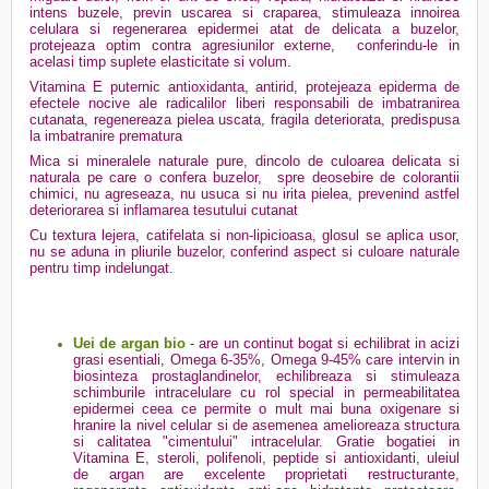
intens buzele, previn uscarea si craparea, stimuleaza innoirea
celulara si regenerarea epidermei atat de delicata a buzelor,
protejeaza optim contra agresiunilor externe,
conferindu-le in
acelasi timp suplete elasticitate si volum.
Vitamina E puternic antioxidanta, antirid, protejeaza epiderma de
efectele nocive ale radicalilor liberi responsabili de imbatranirea
cutanata, regenereaza pielea uscata, fragila deteriorata, predispusa
la imbatranire prematura
Mica si mineralele naturale pure, dincolo de culoarea delicata si
naturala pe care o confera buzelor,
spre deosebire de colorantii
chimici, nu agreseaza, nu usuca si nu irita pielea, prevenind astfel
deteriorarea si inflamarea tesutului cutanat
Cu textura lejera, catifelata si non-lipicioasa, glosul se aplica usor,
nu se aduna in pliurile buzelor, conferind aspect si culoare naturale
pentru timp indelungat.
Uei de argan bio
- are un continut bogat si echilibrat in acizi
grasi esentiali, Omega 6-35%, Omega 9-45% care intervin in
biosinteza prostaglandinelor, echilibreaza si stimuleaza
schimburile intracelulare cu rol special in permeabilitatea
epidermei ceea ce permite o mult mai buna oxigenare si
hranire la nivel celular si de asemenea amelioreaza structura
si calitatea "cimentului" intracelular. Gratie bogatiei in
Vitamina E, steroli, polifenoli, peptide si antioxidanti, uleiul
de argan are excelente proprietati restructurante,