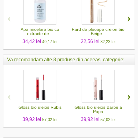
‹
›
Apa micelara bio cu
Fard de pleoape creion bio
R
extracte de...
Beige...
34,42 lei
22,56 lei
49,17 lei
32,23 lei
Va recomandam alte 8 produse din aceeasi categorie:
‹
›
Gloss bio uleios Rubis
Gloss bio uleios Barbe a
Glo
Papa
39,92 lei
39,92 lei
57,02 lei
57,02 lei