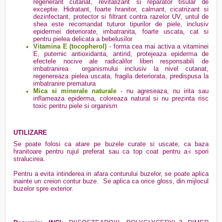
regenerant cutanat, revitalizant si reparator tisular de
exceptie. Hidratant, foarte hranitor, calmant, cicatrizant si
dezinfectant, protector si filtrant contra razelor UV, untul de
shea este recomandat tuturor tipurilor de piele, inclusiv
epidermei deteriorate, imbatranita, foarte uscata, cat si
pentru pielea delicata a bebelusilor
Vitamina E (tocopherol)
- forma cea mai activa a vitaminei
E, puternic antioxidanta, antirid, protejeaza epiderma de
efectele nocive ale radicalilor liberi responsabili de
imbatranirea organismului inclusiv la nivel cutanat,
regenereaza pielea uscata, fragila deteriorata, predispusa la
imbatranire prematura
Mica si minerale naturale
- nu agreseaza, nu irita sau
inflameaza epiderma, coloreaza natural si nu prezinta risc
toxic pentru piele si organism
UTILIZARE
Se poate folosi ca atare pe buzele curate si uscate, ca baza
hranitoare pentru rujul preferat sau ca top coat pentru a-i spori
stralucirea.
Pentru a evita intinderea in afara conturului buzelor, se poate aplica
inainte un creion contur buze. Se aplica ca orice gloss, din mijlocul
buzelor spre exterior.