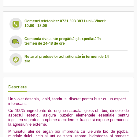
Comenzi telefonice: 0721 393 383 Luni - Vineri:
10:00 - 18:00
Comanda dvs. este pregătită și expediată în
termen de 24-48 de ore
Retur al produselor achiziționate în termen de 14
zile
Descriere
Un violet deschis, cald, tandru si discret pentru buzr cu un aspect
interesant.
Cu 100% ingrediente de origine naturala, gloss-ul
bio, dincolo de
aspectul estetic, asigura buzelor elementele esentiale pentru
ingrijirea si protectia optime a epidermei fragile si expuse permanent
la agresiunile externe.
Minunatul ulei de argan bio impreuna cu uleiurile bio de jojoba,
migdale dulci, ricin si unt de shea, repara, hidrateaza si hranesc