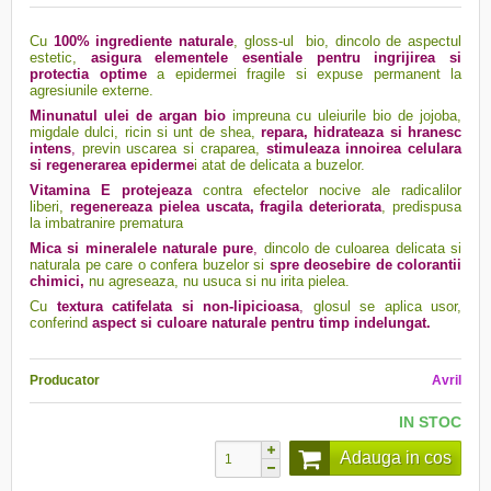
Cu
100% ingrediente naturale
, gloss-ul bio, dincolo de aspectul
estetic,
asigura elementele esentiale
pentru ingrijirea si
protectia optime
a epidermei fragile si expuse permanent la
agresiunile externe.
Minunatul
ulei de argan bio
impreuna cu uleiurile bio de jojoba,
migdale dulci, ricin si unt de shea,
repara, hidrateaza si hranesc
intens
,
previn uscarea si craparea,
stimuleaza innoirea celulara
si regenerarea epiderme
i atat de delicata a buzelor.
Vitamina E
protejeaza
contra efectelor nocive ale radicalilor
liberi,
regenereaza pielea uscata, fragila deteriorata
, predispusa
la imbatranire prematura
Mica si mineralele naturale pure
,
dincolo de culoarea delicata si
naturala pe care o confera buzelor si
spre deosebire de colorantii
chimici,
nu agreseaza, nu usuca si nu irita pielea.
Cu
textura catifelata si non-lipicioasa
,
glosul se aplica usor,
conferind
aspect si culoare naturale pentru timp indelungat.
Producator
Avril
IN STOC
Adauga in cos