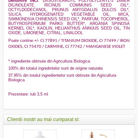
Denumire INCI
: DIISOSTEAROYL POLYGLYCERYL-3 DIMER
DILINOLEATE, RICINUS COMMUNIS SEED OIL*,
OCTYLDODECANOL, PRUNUS AMYGDALUS DULCIS OIL*,
SILICA, HYDROGENATED VEGETABLE OIL, MICA,
SIMMONDSIA CHINENSIS SEED OIL*, PARFUM, TOCOPHEROL,
BUTYROSPERMUM PARKII BUTTER*, ARGANIA SPINOSA
KERNEL OIL*, KAOLIN, HELIANTHUS ANNUUS SEED OIL, TIN
OXIDE, LIMONENE, CITRAL, LINALOOL
Poate contine:+/-
CI 77891 / TITANIUM DIOXIDE, CI 77499 / IRON
OXIDES, CI 75470 / CARMINE, CI 77742 / MANGANESE VIOLET
* ingrediente obtinute din Agricultura Biologica
100% din totalul ingredintelor sunt de origine naturala
37.95% din totalul ingredientelor sunt obtinute din Agricultura
Biologica
Prezentare: tub 3,5 ml
Clientii nostri au mai cumparat si: