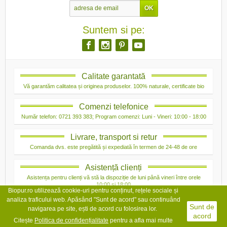
Suntem si pe:
Calitate garantată
Vă garantăm calitatea și originea produselor. 100% naturale, certificate bio
Comenzi telefonice
Număr telefon: 0721 393 383; Program comenzi: Luni - Vineri: 10:00 - 18:00
Livrare, transport si retur
Comanda dvs. este pregătită și expediată în termen de 24-48 de ore
Asistență clienți
Asistența pentru clienți vă stă la dispoziție de luni până vineri între orele
10:00 și 18:00
Biopur.ro utilizează cookie-uri pentru conținut, rețele sociale și
analiza traficului web. Apăsând "Sunt de acord" sau continuând
Sunt de
navigarea pe site, ești de acord cu folosirea lor.
acord
Citește
Politica de confidențialit
ate
pentru a afla mai multe
Copyright © 2026 Bio Pur. Toate drepturile rezervate.