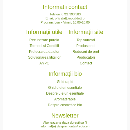
Informatii contact
Telefon: 0721 393 383
Email: office[at]biopur[dot]ro
Program: Luni - Vineri: 10:00-18:00
Informații utile
Informații site
Recuperare parola
Top vanzari
Termeni si Conditii
Produse noi
Prelucrarea datelor
Reduceri de pret
Solutionarea litigiilor
Producatori
ANPC
Contact
Informații bio
Ghid rapid
Ghid uleiuri esentiale
Despre uleiuri esentiale
Aromaterapie
Despre cosmetice bio
Newsletter
Aboneaza-te daca doresti sa fii
informat(a) despre noutati/reduceri