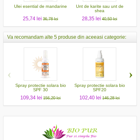
Ulei esential de mandarine
Unt de karite sau unt de
Ule
shea
25,74 lei
28,35 lei
36,78 lei
40,50 lei
Va recomandam alte 5 produse din aceeasi categorie:
‹
›
Spray protectie solara bio
Spray protectie solara bio
SPF 30
SPF20
109,34 lei
102,40 lei
156,20 lei
146,28 lei