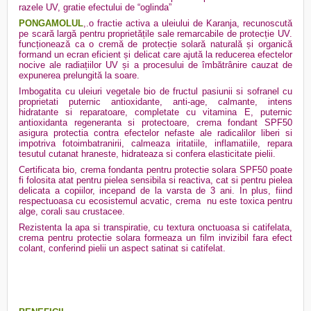
razele UV, gratie efectului de “oglinda”
PONGAMOLUL
,.o fractie activa a uleiului de Karanja, recunoscută
pe scară largă pentru proprietățile sale remarcabile de protecție UV.
funcționează ca o cremă de protecție solară naturală și organică
formand un ecran eficient și delicat care ajută la reducerea efectelor
nocive ale radiațiilor UV și a procesului de îmbătrânire cauzat de
expunerea prelungită la soare.
Imbogatita cu uleiuri vegetale bio de fructul pasiunii si sofranel cu
proprietati puternic antioxidante, anti-age, calmante, intens
hidratante si reparatoare, completate cu vitamina E, puternic
antioxidanta regeneranta si protectoare, crema fondant SPF50
asigura protectia contra efectelor nefaste ale radicalilor liberi si
impotriva fotoimbatranirii, calmeaza iritatiile, inflamatiile, repara
tesutul cutanat hraneste, hidrateaza si confera elasticitate pielii.
Certificata bio, crema fondanta pentru protectie solara SPF50 poate
fi folosita atat pentru pielea sensibila si reactiva, cat si pentru pielea
delicata a copiilor, incepand de la varsta de 3 ani. In plus, fiind
respectuoasa cu ecosistemul acvatic, crema
nu este toxica pentru
alge, corali sau crustacee.
Rezistenta la apa si transpiratie, cu textura onctuoasa si catifelata,
crema pentru protectie solara formeaza un film invizibil fara efect
colant, conferind pielii un aspect satinat si catifelat.