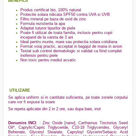
BENEFICII
Produs certificat bio, 100% natural
Protectie solara ridicata SPF50 contra UVA si UVB
Filtru mineral pe baza de oxid de zinc
Formula rezistenta la apa
Adaptat tuturor tipurilor de piele
Poate fi utilizat de toata familia, inclusiv pentru copii
incepand de la varsta de 3 ani
Ideal pentru munte, mare sau protectia solara cotidiana
Format voiaj practic, acceptat in bagajul de mana in avion
Testat sub control dermatologic si validat ca fiind complet
inofensiv pentru piele
Non toxic pentru mediul acvatic
UTILIZARE
Se aplica uniform si in cantitate suficienta, pe toate zonele corpului
care vor fi expuse la soare
Se repeta aplicatie din 2 in 2 ore, sau dupa baie, inot
Denumire INCI
: : Zinc Oxide [nano], Carthamus Tinctorius Seed
Oil*, Caprylic/Capric Triglyceride, C10-18 Triglycerides, Glyceryl
Behenate, Glyceryl Stearate, Capryloyl Glycerin/Sebacic Acid