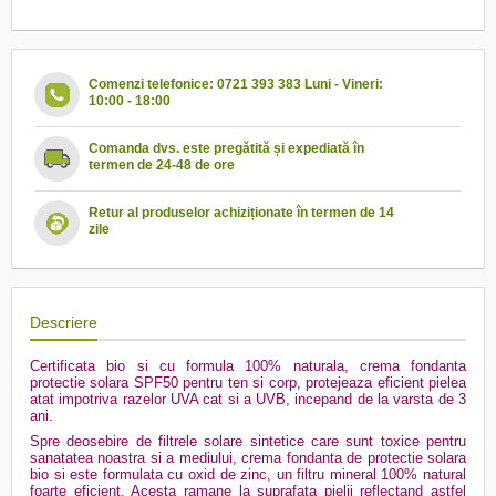
Comenzi telefonice: 0721 393 383 Luni - Vineri:
10:00 - 18:00
Comanda dvs. este pregătită și expediată în
termen de 24-48 de ore
Retur al produselor achiziționate în termen de 14
zile
Descriere
Certificata bio si cu formula 100% naturala, crema fondanta
protectie solara SPF50 pentru ten si corp, protejeaza eficient pielea
atat impotriva razelor UVA cat si a UVB, incepand de la varsta de 3
ani.
Spre deosebire de filtrele solare sintetice care sunt toxice pentru
sanatatea noastra si a mediului, crema fondanta de protectie solara
bio si este formulata cu oxid de zinc, un filtru mineral 100% natural
foarte eficient. Acesta ramane la suprafata pielii reflectand astfel