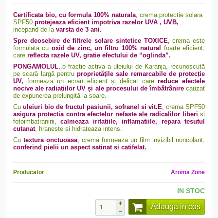
Certificata bio, cu formula 100% naturala
,
crema protectie solara
SPF50
protejeaza eficient impotriva razelor UVA , UVB,
incepand de la
varsta de 3 ani.
Spre deosebire de filtrele solare sintetice TOXICE
,
crema este
formulata cu
oxid de zinc, un filtru 100% natural
foarte eficient,
care
reflecta razele UV, gratie efectului de “oglinda”.
PONGAMOLUL
,.
o fractie activa a uleiului de Karanja, recunoscută
pe scară largă pentru
proprietățile sale remarcabile de protecție
UV,
formeaza un ecran eficient și delicat care
reduce efectele
nocive ale radiațiilor UV și ale procesului de îmbătrânire
cauzat
de expunerea prelungită la soare.
Cu
uleiuri bio de fructul pasiunii, sofranel si vit.E
,
crema SPF50
asigura protectia contra efectelor nefaste ale radicalilor liberi
si
fotoimbatranirii,
calmeaza iritatiile, inflamatiile, repara tesutul
cutanat
, hraneste si hidrateaza intens.
Cu
textura onctuoasa
,
crema formeaza un film invizibil noncolant,
conferind pielii un aspect satinat si catifelat.
Producator
Aroma Zone
IN STOC
Adauga in cos