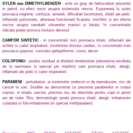
XYLEN sau DIMETHYLBENZEN
- este un grup de hidrocarburi prezente
in petrol, cu efect nociv asupra sistemului nervos. Expunerea la xylen
provoaca migrene, confuzie, ameteli, dificultati locomotorii, iritatii ale pielii,
inflamatii pulmonare, alterarea functionarii ficatului, rinichilor si are efecte
nocive asupra sanatatii viitoarelor mamici si fatului. In concentratie
ridicata poate provoca inclusiv decesul
CAMFOR SINTETIC
- in concentratii mici provoaca iritatii, inflamatii ale
ochilor si cailor respiratorii, incetinirea ritmului cardiac, in concentratii mari
provoaca spasme, convulsii epileptiforme, coma, deces
COLOFONIU
- produs residual al distilarii terebentinei (oleorasina recoltata
de la rasinoase in special pin maritim) care provoaca iritatii, alergii,
inflamatii ale pielii si cailor respiratorii
PARABENI
- perturbatori ai sistemelor endocrin si de reproducere, risc de
cancer la san. Studiile au demonstrat ca prezenta parabenilor in corpul
mamei, in timplu sarcinii, prezinta risc de obezitate pentru copii in primii
ani de viata. Risc dermatologic poate provoca iritatii, alergii, imbatranire
cutanata si foto-imbatranire (in special metilparaben)