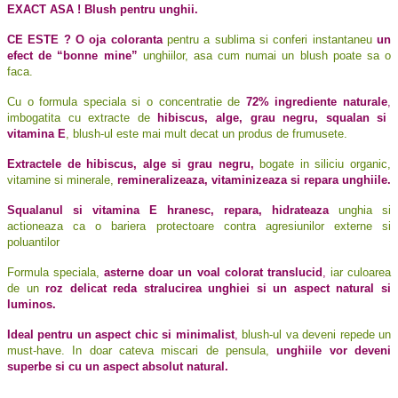
EXACT ASA ! Blush pentru unghii.
CE ESTE ?
O oja coloranta
pentru a sublima si conferi instantaneu
un
efect de “bonne mine”
unghiilor, asa cum numai un blush poate sa o
faca.
Cu o formula speciala si o concentratie de
72% ingrediente naturale
,
imbogatita cu extracte de
hibiscus, alge, grau negru, squalan si
vitamina E
, blush-ul este mai mult decat un produs de frumusete.
Extractele de hibiscus, alge si grau negru,
bogate in siliciu organic,
vitamine si minerale,
remineralizeaza, vitaminizeaza si repara unghiile.
Squalanul si vitamina E hranesc, repara, hidrateaza
unghia si
actioneaza ca o bariera protectoare contra agresiunilor externe si
poluantilor
Formula speciala,
asterne doar un voal colorat translucid
,
iar culoarea
de un
roz delicat reda stralucirea unghiei si un aspect natural si
luminos.
Ideal pentru un aspect chic si minimalist
,
blush-ul va deveni repede un
must-have. In doar cateva miscari de pensula,
unghiile vor deveni
superbe si cu un aspect absolut natural.