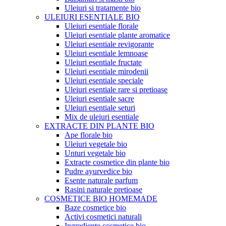
Uleiuri si tratamente bio
ULEIURI ESENTIALE BIO
Uleiuri esentiale florale
Uleiuri esentiale plante aromatice
Uleiuri esentiale revigorante
Uleiuri esentiale lemnoase
Uleiuri esentiale fructate
Uleiuri esentiale mirodenii
Uleiuri esentiale speciale
Uleiuri esentiale rare si pretioase
Uleiuri esentiale sacre
Uleiuri esentiale seturi
Mix de uleiuri esentiale
EXTRACTE DIN PLANTE BIO
Ape florale bio
Uleiuri vegetale bio
Unturi vegetale bio
Extracte cosmetice din plante bio
Pudre ayurvedice bio
Esente naturale parfum
Rasini naturale pretioase
COSMETICE BIO HOMEMADE
Baze cosmetice bio
Activi cosmetici naturali
Ingrediente cosmetice bio