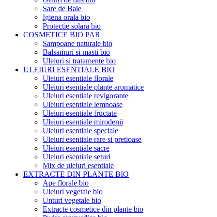
Sare de Baie
Igiena orala bio
Protectie solara bio
COSMETICE BIO PAR
Sampoane naturale bio
Balsamuri si masti bio
Uleiuri si tratamente bio
ULEIURI ESENTIALE BIO
Uleiuri esentiale florale
Uleiuri esentiale plante aromatice
Uleiuri esentiale revigorante
Uleiuri esentiale lemnoase
Uleiuri esentiale fructate
Uleiuri esentiale mirodenii
Uleiuri esentiale speciale
Uleiuri esentiale rare si pretioase
Uleiuri esentiale sacre
Uleiuri esentiale seturi
Mix de uleiuri esentiale
EXTRACTE DIN PLANTE BIO
Ape florale bio
Uleiuri vegetale bio
Unturi vegetale bio
Extracte cosmetice din plante bio