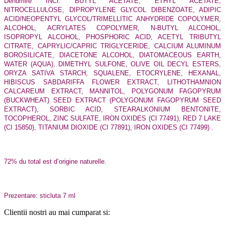
Denumire INCI:
BUTYL ACETATE, ETHYL ACETATE,
NITROCELLULOSE, DIPROPYLENE GLYCOL DIBENZOATE, ADIPIC
ACID/NEOPENTYL GLYCOL/TRIMELLITIC ANHYDRIDE COPOLYMER,
ALCOHOL, ACRYLATES COPOLYMER, N-BUTYL ALCOHOL,
ISOPROPYL ALCOHOL, PHOSPHORIC ACID, ACETYL TRIBUTYL
CITRATE, CAPRYLIC/CAPRIC TRIGLYCERIDE, CALCIUM ALUMINUM
BOROSILICATE, DIACETONE ALCOHOL, DIATOMACEOUS EARTH,
WATER (AQUA), DIMETHYL SULFONE, OLIVE OIL DECYL ESTERS,
ORYZA SATIVA STARCH, SQUALENE, ETOCRYLENE, HEXANAL,
HIBISCUS SABDARIFFA FLOWER EXTRACT, LITHOTHAMNION
CALCAREUM EXTRACT, MANNITOL, POLYGONUM FAGOPYRUM
(BUCKWHEAT) SEED EXTRACT (POLYGONUM FAGOPYRUM SEED
EXTRACT), SORBIC ACID, STEARALKONIUM BENTONITE,
TOCOPHEROL, ZINC SULFATE, IRON OXIDES (CI 77491), RED 7 LAKE
(CI 15850), TITANIUM DIOXIDE (CI 77891), IRON OXIDES (CI 77499) .
72% du total est d’origine naturelle.
Prezentare: sticluta 7 ml
Clientii nostri au mai cumparat si: