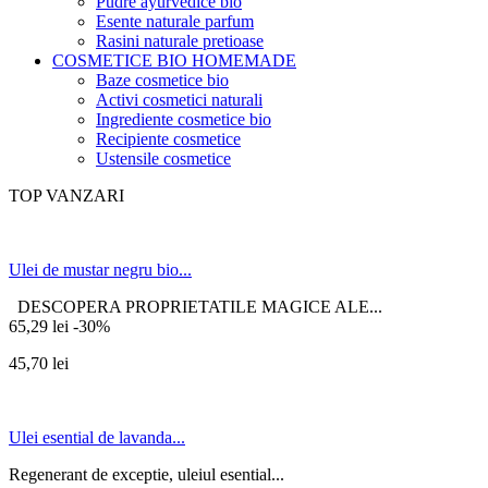
Pudre ayurvedice bio
Esente naturale parfum
Rasini naturale pretioase
COSMETICE BIO HOMEMADE
Baze cosmetice bio
Activi cosmetici naturali
Ingrediente cosmetice bio
Recipiente cosmetice
Ustensile cosmetice
TOP VANZARI
Ulei de mustar negru bio...
DESCOPERA PROPRIETATILE MAGICE ALE...
65,29 lei
-30%
45,70 lei
Ulei esential de lavanda...
Regenerant de exceptie, uleiul esential...