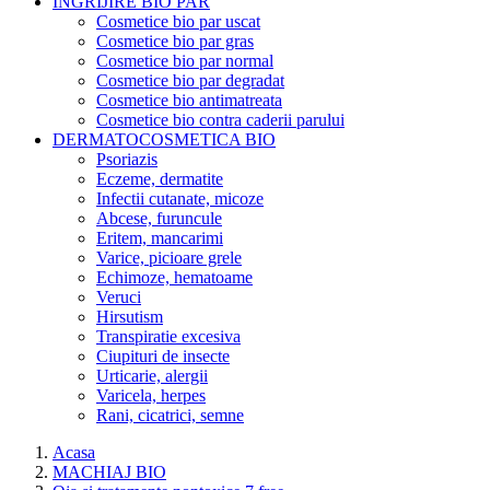
INGRIJIRE BIO PAR
Cosmetice bio par uscat
Cosmetice bio par gras
Cosmetice bio par normal
Cosmetice bio par degradat
Cosmetice bio antimatreata
Cosmetice bio contra caderii parului
DERMATOCOSMETICA BIO
Psoriazis
Eczeme, dermatite
Infectii cutanate, micoze
Abcese, furuncule
Eritem, mancarimi
Varice, picioare grele
Echimoze, hematoame
Veruci
Hirsutism
Transpiratie excesiva
Ciupituri de insecte
Urticarie, alergii
Varicela, herpes
Rani, cicatrici, semne
Acasa
MACHIAJ BIO