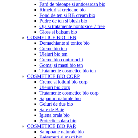
Fard de pleoape si anticearcan bio
Rimeluri si creioane bio
Fond de ten si BB cream bio
Pudre de ten si blush bio
Oja si tratamente nontoxice 7 free
Gloss si balsam bio
COSMETICE BIO TEN
Demachiante si tonice bio
Creme bio ten
Uleiuri bio ten
Creme bio contur ochi
Gomaj si masti bio ten
Tratamente cosmetice bio ten
COSMETICE BIO CORP
Creme si lotiuni bio corp
Uleiuri bio corp
Tratamente cosmetice bio corp
Sapanuri naturale bio
Geluri de dus bio
Sare de Baie
Igiena orala bio
Protectie solara bio
COSMETICE BIO PAR
Sampoane naturale bio
Balsamuri si masti bio