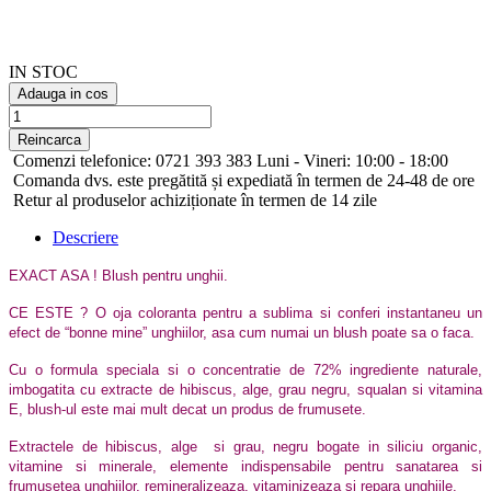
IN STOC
Adauga in cos
Comenzi telefonice: 0721 393 383 Luni - Vineri: 10:00 - 18:00
Comanda dvs. este pregătită și expediată în termen de 24-48 de ore
Retur al produselor achiziționate în termen de 14 zile
Descriere
EXACT ASA ! Blush pentru unghii.
CE ESTE ? O oja coloranta pentru a sublima si conferi instantaneu un
efect de “bonne mine” unghiilor, asa cum numai un blush poate sa o faca.
Cu o formula speciala si o concentratie de 72% ingrediente naturale,
imbogatita cu extracte de hibiscus, alge, grau negru, squalan si vitamina
E, blush-ul este mai mult decat un produs de frumusete.
Extractele de hibiscus, alge si grau, negru bogate in siliciu organic,
vitamine si minerale, elemente indispensabile pentru sanatarea si
frumusetea unghiilor, remineralizeaza, vitaminizeaza si repara unghiile.