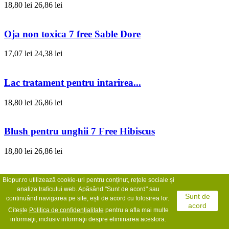
18,80 lei
26,86 lei
Oja non toxica 7 free Sable Dore
17,07 lei
24,38 lei
Lac tratament pentru intarirea...
18,80 lei
26,86 lei
Blush pentru unghii 7 Free Hibiscus
18,80 lei
26,86 lei
Oja non toxica 7 free Nude
Biopur.ro utilizează cookie-uri pentru conținut, rețele sociale și
analiza traficului web. Apăsând "Sunt de acord" sau
Sunt de
continuând navigarea pe site, ești de acord cu folosirea lor.
17,07 lei
24,38 lei
acord
Citește
Politica de confidențialit
ate
pentru a afla mai multe
informaţii, inclusiv informaţii despre eliminarea acestora.
Lac de unghii top coat cu paiete...