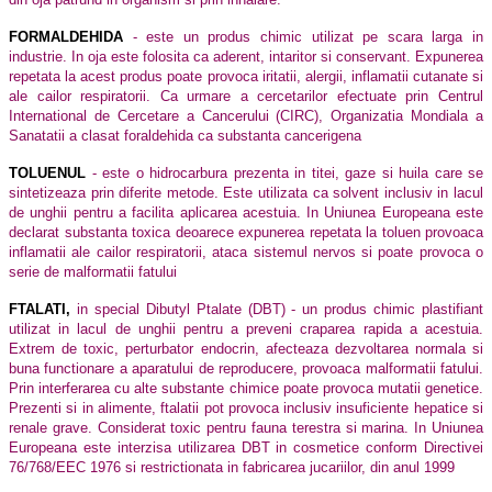
FORMALDEHIDA
- este un produs chimic utilizat pe scara larga in
industrie. In oja este folosita ca aderent, intaritor si conservant. Expunerea
repetata la acest produs poate provoca iritatii, alergii, inflamatii cutanate si
ale cailor respiratorii. Ca urmare a cercetarilor efectuate prin Centrul
International de Cercetare a Cancerului (CIRC), Organizatia Mondiala a
Sanatatii a clasat foraldehida ca substanta cancerigena
TOLUENUL
- este o hidrocarbura prezenta in titei, gaze si huila care se
sintetizeaza prin diferite metode. Este utilizata ca solvent inclusiv in lacul
de unghii pentru a facilita aplicarea acestuia. In Uniunea Europeana este
declarat substanta toxica deoarece expunerea repetata la toluen provoaca
inflamatii ale cailor respiratorii, ataca sistemul nervos si poate provoca o
serie de malformatii fatului
FTALATI,
in special Dibutyl Ptalate (DBT) - un produs chimic plastifiant
utilizat in lacul de unghii pentru a preveni craparea rapida a acestuia.
Extrem de toxic, perturbator endocrin, afecteaza dezvoltarea normala si
buna functionare a aparatului de reproducere, provoaca malformatii fatului.
Prin interferarea cu alte substante chimice poate provoca mutatii genetice.
Prezenti si in alimente, ftalatii pot provoca inclusiv insuficiente hepatice si
renale grave. Considerat toxic pentru fauna terestra si marina. In Uniunea
Europeana este interzisa utilizarea DBT in cosmetice conform Directivei
76/768/EEC 1976 si restrictionata in fabricarea jucariilor, din anul 1999