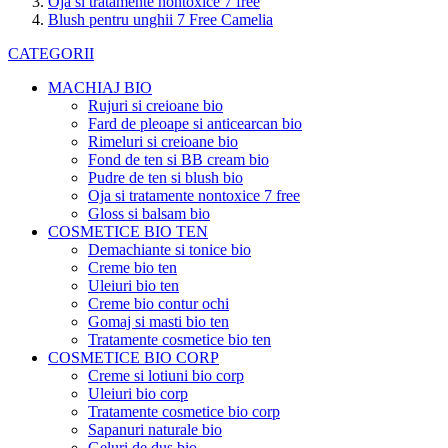
Oja si tratamente nontoxice 7 free
Blush pentru unghii 7 Free Camelia
CATEGORII
MACHIAJ BIO
Rujuri si creioane bio
Fard de pleoape si anticearcan bio
Rimeluri si creioane bio
Fond de ten si BB cream bio
Pudre de ten si blush bio
Oja si tratamente nontoxice 7 free
Gloss si balsam bio
COSMETICE BIO TEN
Demachiante si tonice bio
Creme bio ten
Uleiuri bio ten
Creme bio contur ochi
Gomaj si masti bio ten
Tratamente cosmetice bio ten
COSMETICE BIO CORP
Creme si lotiuni bio corp
Uleiuri bio corp
Tratamente cosmetice bio corp
Sapanuri naturale bio
Geluri de dus bio