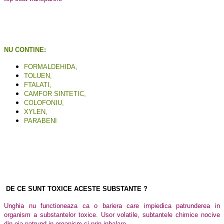
NU CONTINE:
FORMALDEHIDA,
TOLUEN,
FTALATI,
CAMFOR SINTETIC,
COLOFONIU,
XYLEN,
PARABENI
DE CE SUNT TOXICE ACESTE SUBSTANTE ?
Unghia nu functioneaza ca o bariera care impiedica patrunderea in
organism a substantelor toxice. Usor volatile, subtantele chimice nocive
din oja patrund in organism si prin inhalare.