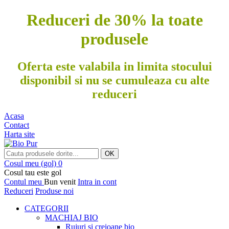
Reduceri de 30% la toate
produsele
Oferta este valabila in limita stocului
disponibil si nu se cumuleaza cu alte
reduceri
Acasa
Contact
Harta site
OK
Cosul meu
(gol)
0
Cosul tau este gol
Contul meu
Bun venit
Intra in cont
Reduceri
Produse noi
CATEGORII
MACHIAJ BIO
Rujuri si creioane bio