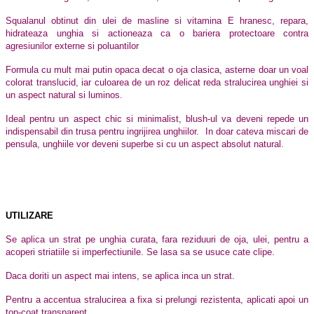
Squalanul obtinut din ulei de masline si vitamina E hranesc, repara,
hidrateaza unghia si actioneaza ca o bariera protectoare contra
agresiunilor externe si poluantilor
Formula cu mult mai putin opaca decat o oja clasica, asterne doar un voal
colorat translucid, iar culoarea de un roz delicat reda stralucirea unghiei si
un aspect natural si luminos.
Ideal pentru un aspect chic si minimalist, blush-ul va deveni repede un
indispensabil din trusa pentru ingrijirea unghiilor. In doar cateva miscari de
pensula, unghiile vor deveni superbe si cu un aspect absolut natural.
UTILIZARE
Se aplica un strat pe unghia curata, fara reziduuri de oja, ulei, pentru a
acoperi striatiile si imperfectiunile. Se lasa sa se usuce cate clipe.
Daca doriti un aspect mai intens, se aplica inca un strat.
Pentru a accentua stralucirea a fixa si prelungi rezistenta, aplicati apoi un
top-coat transparent