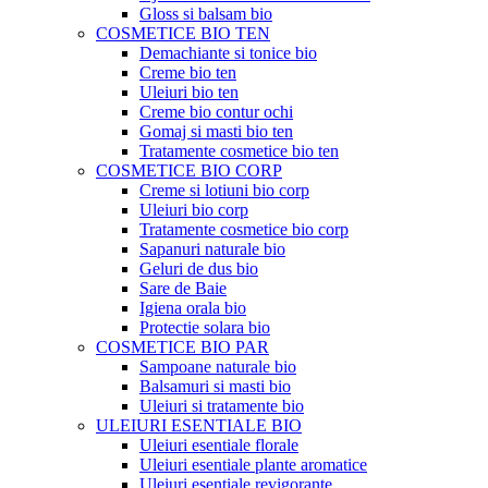
Gloss si balsam bio
COSMETICE BIO TEN
Demachiante si tonice bio
Creme bio ten
Uleiuri bio ten
Creme bio contur ochi
Gomaj si masti bio ten
Tratamente cosmetice bio ten
COSMETICE BIO CORP
Creme si lotiuni bio corp
Uleiuri bio corp
Tratamente cosmetice bio corp
Sapanuri naturale bio
Geluri de dus bio
Sare de Baie
Igiena orala bio
Protectie solara bio
COSMETICE BIO PAR
Sampoane naturale bio
Balsamuri si masti bio
Uleiuri si tratamente bio
ULEIURI ESENTIALE BIO
Uleiuri esentiale florale
Uleiuri esentiale plante aromatice
Uleiuri esentiale revigorante