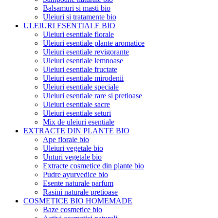
Balsamuri si masti bio
Uleiuri si tratamente bio
ULEIURI ESENTIALE BIO
Uleiuri esentiale florale
Uleiuri esentiale plante aromatice
Uleiuri esentiale revigorante
Uleiuri esentiale lemnoase
Uleiuri esentiale fructate
Uleiuri esentiale mirodenii
Uleiuri esentiale speciale
Uleiuri esentiale rare si pretioase
Uleiuri esentiale sacre
Uleiuri esentiale seturi
Mix de uleiuri esentiale
EXTRACTE DIN PLANTE BIO
Ape florale bio
Uleiuri vegetale bio
Unturi vegetale bio
Extracte cosmetice din plante bio
Pudre ayurvedice bio
Esente naturale parfum
Rasini naturale pretioase
COSMETICE BIO HOMEMADE
Baze cosmetice bio