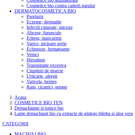
Cosmetice bio antimatreata
Cosmetice bio contra caderii parului
DERMATOCOSMETICA BIO
Psoriazis
Eczeme, dermatite
Infectii cutanate, micoze
Abcese, furuncule
Eritem, mancarimi
Varice, picioare grele
Echimoze, hematoame
Veruci
Hirsutism
Transpiratie excesiva
Ciupituri de insecte
Urticarie, alergii
Varicela, herpes
Rani, cicatrici, semne
Acasa
COSMETICE BIO TEN
Demachiante si tonice bio
Lapte demachiant bio cu extracte de ginkgo biloba si aloe vera
CATEGORII
MACHIAJ BIO