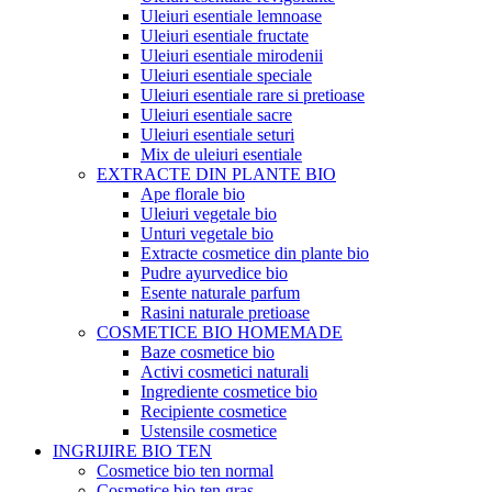
Uleiuri esentiale lemnoase
Uleiuri esentiale fructate
Uleiuri esentiale mirodenii
Uleiuri esentiale speciale
Uleiuri esentiale rare si pretioase
Uleiuri esentiale sacre
Uleiuri esentiale seturi
Mix de uleiuri esentiale
EXTRACTE DIN PLANTE BIO
Ape florale bio
Uleiuri vegetale bio
Unturi vegetale bio
Extracte cosmetice din plante bio
Pudre ayurvedice bio
Esente naturale parfum
Rasini naturale pretioase
COSMETICE BIO HOMEMADE
Baze cosmetice bio
Activi cosmetici naturali
Ingrediente cosmetice bio
Recipiente cosmetice
Ustensile cosmetice
INGRIJIRE BIO TEN
Cosmetice bio ten normal
Cosmetice bio ten gras