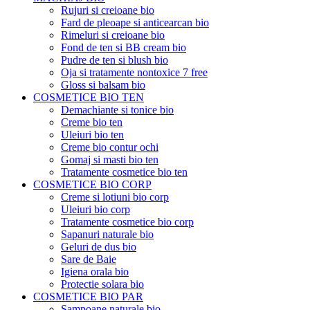
Rujuri si creioane bio
Fard de pleoape si anticearcan bio
Rimeluri si creioane bio
Fond de ten si BB cream bio
Pudre de ten si blush bio
Oja si tratamente nontoxice 7 free
Gloss si balsam bio
COSMETICE BIO TEN
Demachiante si tonice bio
Creme bio ten
Uleiuri bio ten
Creme bio contur ochi
Gomaj si masti bio ten
Tratamente cosmetice bio ten
COSMETICE BIO CORP
Creme si lotiuni bio corp
Uleiuri bio corp
Tratamente cosmetice bio corp
Sapanuri naturale bio
Geluri de dus bio
Sare de Baie
Igiena orala bio
Protectie solara bio
COSMETICE BIO PAR
Sampoane naturale bio