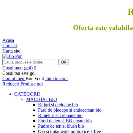
R
Oferta este valabila
Acasa
Contact
Harta site
OK
Cosul meu
(gol)
0
Cosul tau este gol
Contul meu
Bun venit
Intra in cont
Reduceri
Produse noi
CATEGORII
MACHIAJ BIO
Rujuri si creioane bio
Fard de pleoape si anticearcan bio
Rimeluri si creioane bio
Fond de ten si BB cream bio
Pudre de ten si blush bio
Oja si tratamente nontoxice 7 free