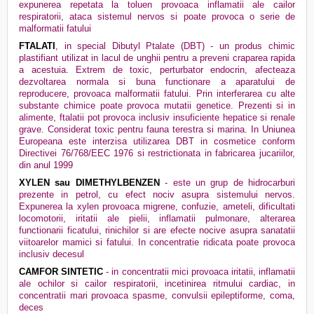
expunerea repetata la toluen provoaca inflamatii ale cailor
respiratorii, ataca sistemul nervos si poate provoca o serie de
malformatii fatului
FTALATI
, in special Dibutyl Ptalate (DBT) - un produs chimic
plastifiant utilizat in lacul de unghii pentru a preveni craparea rapida
a acestuia. Extrem de toxic, perturbator endocrin, afecteaza
dezvoltarea normala si buna functionare a aparatului de
reproducere, provoaca malformatii fatului. Prin interferarea cu alte
substante chimice poate provoca mutatii genetice. Prezenti si in
alimente, ftalatii pot provoca inclusiv insuficiente hepatice si renale
grave. Considerat toxic pentru fauna terestra si marina. In Uniunea
Europeana este interzisa utilizarea DBT in cosmetice conform
Directivei 76/768/EEC 1976 si restrictionata in fabricarea jucariilor,
din anul 1999
XYLEN sau DIMETHYLBENZEN
- este un grup de hidrocarburi
prezente in petrol, cu efect nociv asupra sistemului nervos.
Expunerea la xylen provoaca migrene, confuzie, ameteli, dificultati
locomotorii, iritatii ale pielii, inflamatii pulmonare, alterarea
functionarii ficatului, rinichilor si are efecte nocive asupra sanatatii
viitoarelor mamici si fatului. In concentratie ridicata poate provoca
inclusiv decesul
CAMFOR SINTETIC
- in concentratii mici provoaca iritatii, inflamatii
ale ochilor si cailor respiratorii, incetinirea ritmului cardiac, in
concentratii mari provoaca spasme, convulsii epileptiforme, coma,
deces