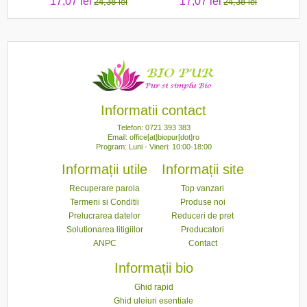
17,07 lei
17,07 lei
24,38 lei
24,38 lei
Informatii contact
Telefon: 0721 393 383
Email: office[at]biopur[dot]ro
Program: Luni - Vineri: 10:00-18:00
Informații utile
Informații site
Recuperare parola
Top vanzari
Termeni si Conditii
Produse noi
Prelucrarea datelor
Reduceri de pret
Solutionarea litigiilor
Producatori
ANPC
Contact
Informații bio
Ghid rapid
Ghid uleiuri esentiale