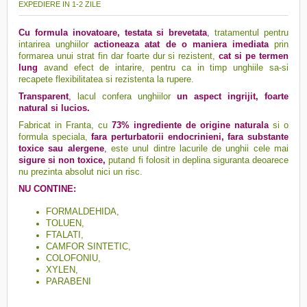
EXPEDIERE IN 1-2 ZILE
Cu formula inovatoare, testata si brevetata
,
tratamentul pentru
intarirea unghiilor
actioneaza atat de o maniera imediata
prin
formarea unui strat fin dar foarte dur si rezistent,
cat si pe termen
lung
avand efect de intarire, pentru ca in timp unghiile sa-si
recapete flexibilitatea si rezistenta la rupere.
Transparent
,
lacul confera unghiilor
un aspect ingrijit, foarte
natural si lucios.
Fabricat in Franta, cu
73% ingrediente de origine naturala
si o
formula speciala,
fara perturbatorii endocrinieni, fara substante
toxice sau alergene
,
este unul dintre lacurile de unghii cele mai
sigure si non toxice,
putand fi folosit in deplina siguranta deoarece
nu prezinta absolut nici un risc.
NU CONTINE:
FORMALDEHIDA,
TOLUEN,
FTALATI,
CAMFOR SINTETIC,
COLOFONIU,
XYLEN,
PARABENI