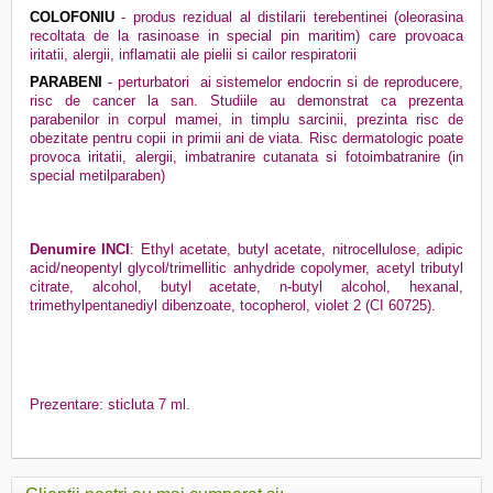
COLOFONIU
- produs rezidual al distilarii terebentinei (oleorasina
recoltata de la rasinoase in special pin maritim) care provoaca
iritatii, alergii, inflamatii ale pielii si cailor respiratorii
PARABENI
- perturbatori
ai sistemelor endocrin si de reproducere,
risc de cancer la san. Studiile au demonstrat ca prezenta
parabenilor in corpul mamei, in timplu sarcinii, prezinta risc de
obezitate pentru copii in primii ani de viata. Risc dermatologic poate
provoca iritatii, alergii, imbatranire cutanata si fotoimbatranire (in
special metilparaben)
Denumire INCI
: Ethyl acetate, butyl acetate, nitrocellulose, adipic
acid/neopentyl glycol/trimellitic anhydride copolymer, acetyl tributyl
citrate, alcohol, butyl acetate, n-butyl alcohol, hexanal,
trimethylpentanediyl dibenzoate, tocopherol, violet 2 (CI 60725).
Prezentare: sticluta 7 ml.