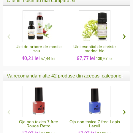
Clientii nostri au mai cumparat si:
‹
›
Ulei de arbore de mastic
Ulei esential de christe
sau...
marine bio
40,21 lei
97,77 lei
57,44 lei
139,67 lei
Va recomandam alte 42 produse din aceeasi categorie:
‹
›
Oja non toxica 7 free
Oja non toxica 7 free Lapis
Oja
Rouge Retro
Lazuli