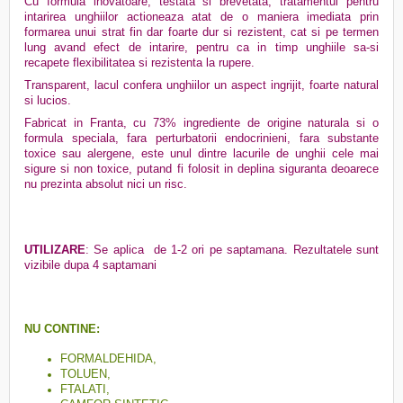
Cu formula inovatoare, testata si brevetata, tratamentul pentru
intarirea unghiilor actioneaza atat de o maniera imediata prin
formarea unui strat fin dar foarte dur si rezistent, cat si pe termen
lung avand efect de intarire, pentru ca in timp unghiile sa-si
recapete flexibilitatea si rezistenta la rupere.
Transparent, lacul confera unghiilor un aspect ingrijit, foarte natural
si lucios.
Fabricat in Franta, cu 73% ingrediente de origine naturala si o
formula speciala, fara perturbatorii endocrinieni, fara substante
toxice sau alergene, este unul dintre lacurile de unghii cele mai
sigure si non toxice, putand fi folosit in deplina siguranta deoarece
nu prezinta absolut nici un risc.
UTILIZARE
: Se aplica
de 1-2 ori pe saptamana. Rezultatele sunt
vizibile dupa 4 saptamani
NU CONTINE:
FORMALDEHIDA,
TOLUEN,
FTALATI,