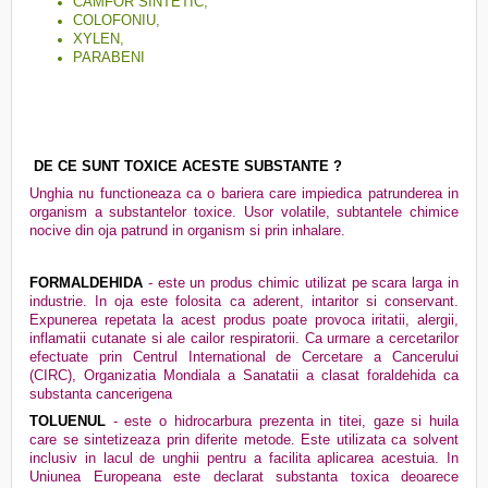
CAMFOR SINTETIC,
COLOFONIU,
XYLEN,
PARABENI
DE CE SUNT TOXICE ACESTE SUBSTANTE ?
Unghia nu functioneaza ca o bariera care impiedica patrunderea in
organism a substantelor toxice. Usor volatile, subtantele chimice
nocive din oja patrund in organism si prin inhalare.
FORMALDEHIDA
- este un produs chimic utilizat pe scara larga in
industrie. In oja este folosita ca aderent, intaritor si conservant.
Expunerea repetata la acest produs poate provoca iritatii, alergii,
inflamatii cutanate si ale cailor respiratorii. Ca urmare a cercetarilor
efectuate prin Centrul International de Cercetare a Cancerului
(CIRC), Organizatia Mondiala a Sanatatii a clasat foraldehida ca
substanta cancerigena
TOLUENUL
- este o hidrocarbura prezenta in titei, gaze si huila
care se sintetizeaza prin diferite metode. Este utilizata ca solvent
inclusiv in lacul de unghii pentru a facilita aplicarea acestuia. In
Uniunea Europeana este declarat substanta toxica deoarece