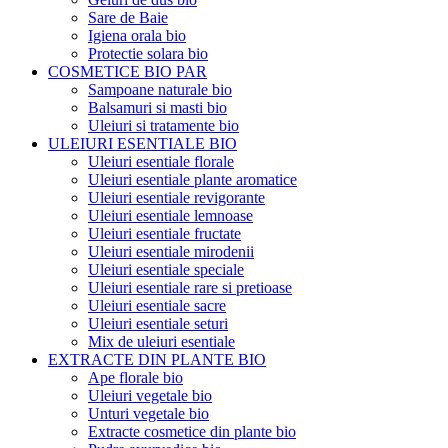
Sare de Baie
Igiena orala bio
Protectie solara bio
COSMETICE BIO PAR
Sampoane naturale bio
Balsamuri si masti bio
Uleiuri si tratamente bio
ULEIURI ESENTIALE BIO
Uleiuri esentiale florale
Uleiuri esentiale plante aromatice
Uleiuri esentiale revigorante
Uleiuri esentiale lemnoase
Uleiuri esentiale fructate
Uleiuri esentiale mirodenii
Uleiuri esentiale speciale
Uleiuri esentiale rare si pretioase
Uleiuri esentiale sacre
Uleiuri esentiale seturi
Mix de uleiuri esentiale
EXTRACTE DIN PLANTE BIO
Ape florale bio
Uleiuri vegetale bio
Unturi vegetale bio
Extracte cosmetice din plante bio