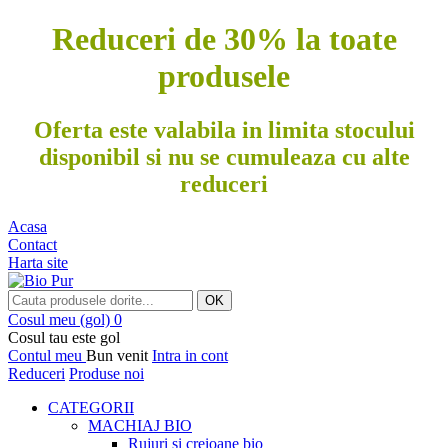
Reduceri de 30% la toate
produsele
Oferta este valabila in limita stocului
disponibil si nu se cumuleaza cu alte
reduceri
Acasa
Contact
Harta site
OK
Cosul meu
(gol)
0
Cosul tau este gol
Contul meu
Bun venit
Intra in cont
Reduceri
Produse noi
CATEGORII
MACHIAJ BIO
Rujuri si creioane bio