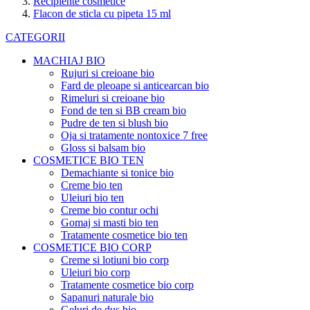
Recipiente cosmetice
Flacon de sticla cu pipeta 15 ml
CATEGORII
MACHIAJ BIO
Rujuri si creioane bio
Fard de pleoape si anticearcan bio
Rimeluri si creioane bio
Fond de ten si BB cream bio
Pudre de ten si blush bio
Oja si tratamente nontoxice 7 free
Gloss si balsam bio
COSMETICE BIO TEN
Demachiante si tonice bio
Creme bio ten
Uleiuri bio ten
Creme bio contur ochi
Gomaj si masti bio ten
Tratamente cosmetice bio ten
COSMETICE BIO CORP
Creme si lotiuni bio corp
Uleiuri bio corp
Tratamente cosmetice bio corp
Sapanuri naturale bio
Geluri de dus bio