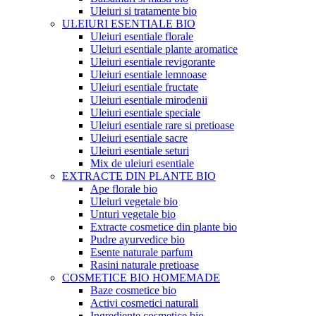
Uleiuri si tratamente bio
ULEIURI ESENTIALE BIO
Uleiuri esentiale florale
Uleiuri esentiale plante aromatice
Uleiuri esentiale revigorante
Uleiuri esentiale lemnoase
Uleiuri esentiale fructate
Uleiuri esentiale mirodenii
Uleiuri esentiale speciale
Uleiuri esentiale rare si pretioase
Uleiuri esentiale sacre
Uleiuri esentiale seturi
Mix de uleiuri esentiale
EXTRACTE DIN PLANTE BIO
Ape florale bio
Uleiuri vegetale bio
Unturi vegetale bio
Extracte cosmetice din plante bio
Pudre ayurvedice bio
Esente naturale parfum
Rasini naturale pretioase
COSMETICE BIO HOMEMADE
Baze cosmetice bio
Activi cosmetici naturali
Ingrediente cosmetice bio