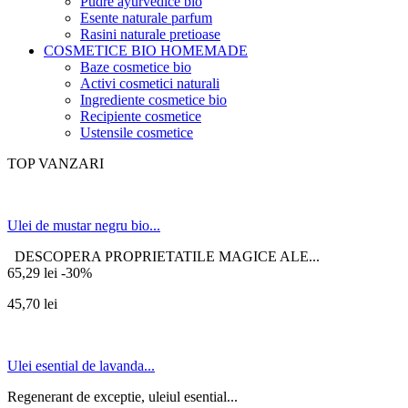
Pudre ayurvedice bio
Esente naturale parfum
Rasini naturale pretioase
COSMETICE BIO HOMEMADE
Baze cosmetice bio
Activi cosmetici naturali
Ingrediente cosmetice bio
Recipiente cosmetice
Ustensile cosmetice
TOP VANZARI
Ulei de mustar negru bio...
DESCOPERA PROPRIETATILE MAGICE ALE...
65,29 lei
-30%
45,70 lei
Ulei esential de lavanda...
Regenerant de exceptie, uleiul esential...