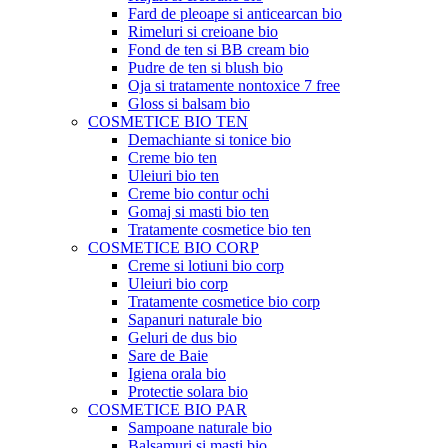
Fard de pleoape si anticearcan bio
Rimeluri si creioane bio
Fond de ten si BB cream bio
Pudre de ten si blush bio
Oja si tratamente nontoxice 7 free
Gloss si balsam bio
COSMETICE BIO TEN
Demachiante si tonice bio
Creme bio ten
Uleiuri bio ten
Creme bio contur ochi
Gomaj si masti bio ten
Tratamente cosmetice bio ten
COSMETICE BIO CORP
Creme si lotiuni bio corp
Uleiuri bio corp
Tratamente cosmetice bio corp
Sapanuri naturale bio
Geluri de dus bio
Sare de Baie
Igiena orala bio
Protectie solara bio
COSMETICE BIO PAR
Sampoane naturale bio
Balsamuri si masti bio