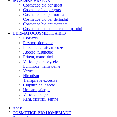
INGRIJIRE BIO PAR
Cosmetice bio par uscat
Cosmetice bio par gras
Cosmetice bio par normal
Cosmetice bio par degradat
Cosmetice bio antimatreata
Cosmetice bio contra caderii parului
DERMATOCOSMETICA BIO
Psoriazis
Eczeme, dermatite
Infectii cutanate, micoze
Abcese, furuncule
Eritem, mancarimi
Varice, picioare grele
Echimoze, hematoame
Veruci
Hirsutism
Transpiratie excesiva
Ciupituri de insecte
Urticarie, alergii
Varicela, herpes
Rani, cicatrici, semne
Acasa
COSMETICE BIO HOMEMADE