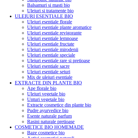
Balsamuri si masti bio
Uleiuri si tratamente bio
ULEIURI ESENTIALE BIO
Uleiuri esentiale florale
Uleiuri esentiale plante aromatice
Uleiuri esentiale revigorante
Uleiuri esentiale lemnoase
Uleiuri esentiale fructate
Uleiuri esentiale mirodenii
Uleiuri esentiale speciale
Uleiuri esentiale rare si pretioase
Uleiuri esentiale sacre
Uleiuri esentiale seturi
Mix de uleiuri esentiale
EXTRACTE DIN PLANTE BIO
Ape florale bio
Uleiuri vegetale bio
Unturi vegetale bio
Extracte cosmetice din plante bio
Pudre ayurvedice bio
Esente naturale parfum
Rasini naturale pretioase
COSMETICE BIO HOMEMADE
Baze cosmetice bio