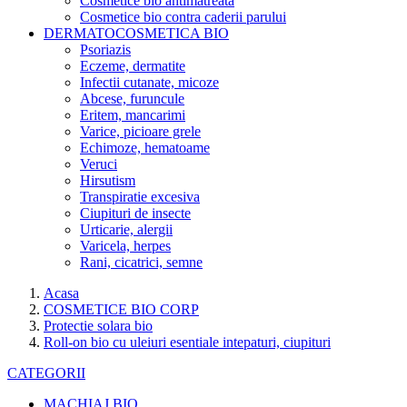
Cosmetice bio antimatreata
Cosmetice bio contra caderii parului
DERMATOCOSMETICA BIO
Psoriazis
Eczeme, dermatite
Infectii cutanate, micoze
Abcese, furuncule
Eritem, mancarimi
Varice, picioare grele
Echimoze, hematoame
Veruci
Hirsutism
Transpiratie excesiva
Ciupituri de insecte
Urticarie, alergii
Varicela, herpes
Rani, cicatrici, semne
Acasa
COSMETICE BIO CORP
Protectie solara bio
Roll-on bio cu uleiuri esentiale intepaturi, ciupituri
CATEGORII
MACHIAJ BIO