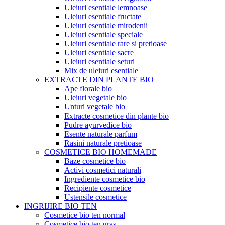
Uleiuri esentiale lemnoase
Uleiuri esentiale fructate
Uleiuri esentiale mirodenii
Uleiuri esentiale speciale
Uleiuri esentiale rare si pretioase
Uleiuri esentiale sacre
Uleiuri esentiale seturi
Mix de uleiuri esentiale
EXTRACTE DIN PLANTE BIO
Ape florale bio
Uleiuri vegetale bio
Unturi vegetale bio
Extracte cosmetice din plante bio
Pudre ayurvedice bio
Esente naturale parfum
Rasini naturale pretioase
COSMETICE BIO HOMEMADE
Baze cosmetice bio
Activi cosmetici naturali
Ingrediente cosmetice bio
Recipiente cosmetice
Ustensile cosmetice
INGRIJIRE BIO TEN
Cosmetice bio ten normal
Cosmetice bio ten gras