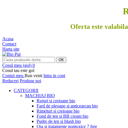
R
Oferta este valabila
Acasa
Contact
Harta site
OK
Cosul meu
(gol)
0
Cosul tau este gol
Contul meu
Bun venit
Intra in cont
Reduceri
Produse noi
CATEGORII
MACHIAJ BIO
Rujuri si creioane bio
Fard de pleoape si anticearcan bio
Rimeluri si creioane bio
Fond de ten si BB cream bio
Pudre de ten si blush bio
Oja si tratamente nontoxice 7 free