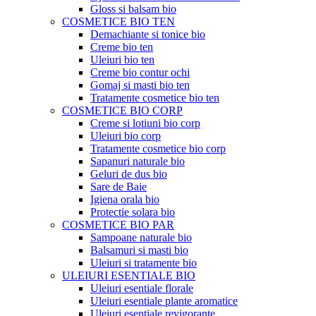
Gloss si balsam bio
COSMETICE BIO TEN
Demachiante si tonice bio
Creme bio ten
Uleiuri bio ten
Creme bio contur ochi
Gomaj si masti bio ten
Tratamente cosmetice bio ten
COSMETICE BIO CORP
Creme si lotiuni bio corp
Uleiuri bio corp
Tratamente cosmetice bio corp
Sapanuri naturale bio
Geluri de dus bio
Sare de Baie
Igiena orala bio
Protectie solara bio
COSMETICE BIO PAR
Sampoane naturale bio
Balsamuri si masti bio
Uleiuri si tratamente bio
ULEIURI ESENTIALE BIO
Uleiuri esentiale florale
Uleiuri esentiale plante aromatice
Uleiuri esentiale revigorante