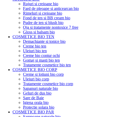
Rujuri si creioane bio
Fard de pleoape si anticearcan bio
Rimeluri si creioane bio
Fond de ten si BB cream bio
Pudre de ten si blush bio
Oja si tratamente nontoxice 7 free
Gloss si balsam bio
COSMETICE BIO TEN
Demachiante si tonice bio
Creme bio ten
Uleiuri bio ten
Creme bio contur ochi
Gomaj si masti bio ten
Tratamente cosmetice bio ten
COSMETICE BIO CORP
Creme si lotiuni bio corp
Uleiuri bio corp
Tratamente cosmetice bio corp
Sapanuri naturale bio
Geluri de dus bio
Sare de Baie
Igiena orala bio
Protectie solara bio
COSMETICE BIO PAR
Sampoane naturale bio