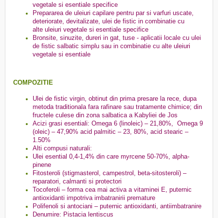
vegetale si esentiale specifice
Prepararea de uleiuri capilare pentru par si varfuri uscate,
deteriorate, devitalizate, ulei de fistic in combinatie cu
alte uleiuri vegetale si esentiale specifice
Bronsite, sinuzite, dureri in gat, tuse - aplicatii locale cu ulei
de fistic salbatic simplu sau in combinatie cu alte uleiuri
vegetale si esentiale
COMPOZITIE
Ulei de fistic virgin, obtinut din prima presare la rece, dupa
metoda traditionala fara rafinare sau tratamente chimice; din
fructele culese din zona salbatica a Kabyliei de Jos
Acizi grasi esentiali: Omega 6 (linoleic) – 21,80%, Omega 9
(oleic) – 47,90% acid palmitic – 23, 80%, acid stearic –
1.50%
Alti compusi naturali:
Ulei esential 0,4-1,4% din care myrcene 50-70%, alpha-
pinene
Fitosteroli (stigmasterol, campestrol, beta-sitosteroli) –
reparatori, calmanti si protectori
Tocoferoli – forma cea mai activa a vitaminei E, puternic
antioxidanti impotriva imbatranirii premature
Polifenoli si antociani – puternic antioxidanti, antiimbatranire
Denumire: Pistacia lentiscus