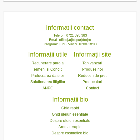
Informatii contact
Telefon: 0721 393 383
Email: office[at]biopur[dot]ro
Program: Luni - Vineri: 10:00-18:00
Informații utile
Informații site
Recuperare parola
Top vanzari
Termeni si Conditii
Produse noi
Prelucrarea datelor
Reduceri de pret
Solutionarea litigiilor
Producatori
ANPC
Contact
Informații bio
Ghid rapid
Ghid uleiuri esentiale
Despre uleiuri esentiale
Aromaterapie
Despre cosmetice bio