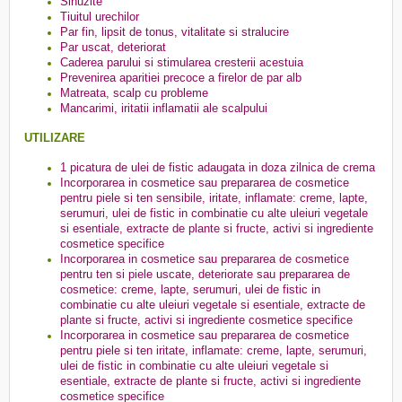
Sinuzite
Tiuitul urechilor
Par fin, lipsit de tonus, vitalitate si stralucire
Par uscat, deteriorat
Caderea parului si stimularea cresterii acestuia
Prevenirea aparitiei precoce a firelor de par alb
Matreata, scalp cu probleme
Mancarimi, iritatii inflamatii ale scalpului
UTILIZARE
1 picatura de ulei de fistic adaugata in doza zilnica de crema
Incorporarea in cosmetice sau prepararea de cosmetice
pentru piele si ten sensibile, iritate, inflamate: creme, lapte,
serumuri, ulei de fistic in combinatie cu alte uleiuri vegetale
si esentiale, extracte de plante si fructe, activi si ingrediente
cosmetice specifice
Incorporarea in cosmetice sau prepararea de cosmetice
pentru ten si piele uscate, deteriorate sau prepararea de
cosmetice: creme, lapte, serumuri, ulei de fistic in
combinatie cu alte uleiuri vegetale si esentiale, extracte de
plante si fructe, activi si ingrediente cosmetice specifice
Incorporarea in cosmetice sau prepararea de cosmetice
pentru piele si ten iritate, inflamate: creme, lapte, serumuri,
ulei de fistic in combinatie cu alte uleiuri vegetale si
esentiale, extracte de plante si fructe, activi si ingrediente
cosmetice specifice