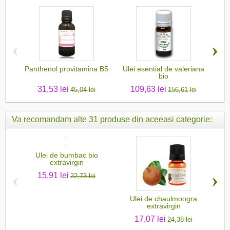
‹
›
Panthenol provitamina B5
Ulei esential de valeriana
bio
31,53 lei
109,63 lei
45,04 lei
156,61 lei
Va recomandam alte 31 produse din aceeasi categorie:
Ulei de bumbac bio
Ule
extravirgin
‹
›
15,91 lei
22,73 lei
Ulei de chaulmoogra
extravirgin
17,07 lei
24,38 lei