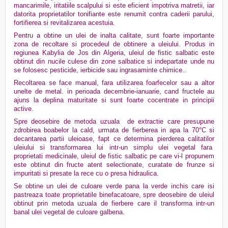
mancarimile, iritatiile scalpului si este eficient impotriva matretii, iar
datorita proprietatilor tonifiante este renumit contra caderii parului,
fortifierea si revitalizarea acestuia.
Pentru a obtine un ulei de inalta calitate, sunt foarte importante
zona de recoltare si procedeul de obtinere a uleiului. Produs in
regiunea Kabylia de Jos din Algeria, uleiul de fistic salbatic este
obtinut din nucile culese din zone salbatice si indepartate unde nu
se folosesc pesticide, ierbicide sau ingrasaminte chimice..
Recoltarea se face manual, fara utilizarea foarfecelor sau a altor
unelte de metal. in perioada decembrie-ianuarie, cand fructele au
ajuns la deplina maturitate si sunt foarte cocentrate in principii
active.
Spre deosebire de metoda uzuala de extractie care presupune
zdrobirea boabelor la cald, urmata de fierberea in apa la 70°C si
decantarea partii uleioase, fapt ce determina pierderea calitatilor
uleiului si transformarea lui intr-un simplu ulei vegetal fara
proprietati medicinale, uleiul de fistic salbatic pe care vi-l propunem
este obtinut din fructe atent selectionate, curatate de frunze si
impuritati si presate la rece cu o presa hidraulica.
Se obtine un ulei de culoare verde pana la verde inchis care isi
pastreaza toate proprietatile binefacatoare, spre deosebire de uleiul
obtinut prin metoda uzuala de fierbere care il transforma intr-un
banal ulei vegetal de culoare galbena.