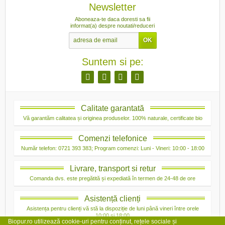
Newsletter
Aboneaza-te daca doresti sa fii
informat(a) despre noutati/reduceri
Suntem si pe:
Calitate garantată
Vă garantăm calitatea și originea produselor. 100% naturale, certificate bio
Comenzi telefonice
Număr telefon: 0721 393 383; Program comenzi: Luni - Vineri: 10:00 - 18:00
Livrare, transport si retur
Comanda dvs. este pregătită și expediată în termen de 24-48 de ore
Asistență clienți
Asistența pentru clienți vă stă la dispoziție de luni până vineri între orele
10:00 și 18:00
Biopur.ro utilizează cookie-uri pentru conținut, rețele sociale și