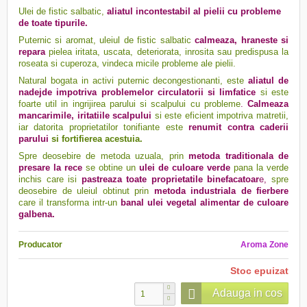
Ulei de fistic salbatic,
aliatul incontestabil al pielii cu probleme
de toate tipurile.
Puternic si aromat, uleiul de fistic salbatic
calmeaza, hraneste si
repara
pielea iritata, uscata, deteriorata, inrosita sau predispusa la
roseata si cuperoza, vindeca micile probleme ale pielii.
Natural bogata in activi puternic decongestionanti, este
aliatul de
nadejde impotriva problemelor circulatorii si limfatice
si este
foarte util in ingrijirea parului si scalpului cu probleme
.
Calmeaza
mancarimile, iritatiile scalpului
si este eficient impotriva matretii,
iar datorita proprietatilor tonifiante este
renumit contra caderii
parului
si
fortifierea acestuia.
Spre deosebire de metoda uzuala, prin
metoda traditionala de
presare la rece
s
e obtine un
ulei de culoare verde
pana la verde
inchis care isi
pastreaza toate proprietatile binefacatoar
e,
spre
deosebire de uleiul obtinut prin
metoda industriala de fierbere
care il transforma intr-un
banal ulei vegetal alimentar de culoare
galbena.
Producator
Aroma Zone
Stoc epuizat
Adauga in cos