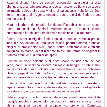
Rezultat al unei filiere de comert responsabil, acest ulei rar este
obtinut artizanal prin presarea la rece a fructelor de fistic sau arbore
de mastic culese din zona virgina si salbatica a Kabyliei de Jos,
zona muntoasa din Algeria, renumita pentru uleiul de fistic de cea
mai buna calitate.
Numit si arbore de mastic, Lentisque Pistachier este un arbust
foarte raspandit in Bazinul Mediteraneean si renumit pentru
numeroasele intrebuintari traditionale medicinale si alimentare.
Foarte prezent in Algeria, fisticul salbatic este un remediu pretios
inca din Antichitate si traditional folosit pentru tratarea arsurilor,
plagilor si problemelor pielii, cat si pentru problemele de circulatie
sanguina. In Maroc, acest ulei este folosit sub forma de unguent in
tratarea arsurilor si durerilor de spate.
Fructele de fistic salbatic sunt niste boabe rotunde care se coc
iarna, cand isi schimba culoare din rosie in neagra. Fructele sunt
comestibile dar sunt folosite cu preponderenta pentru obtinerea
uleiului vegetal de fistic salbatic, un ulei de culoare verzuie cu
aroma intensa datorita concentratiei naturale in uleiuri esentiale.
Puternic si aromat, uleiul de fistic salbatic calmeaza, hraneste si
repara pielea iritata, uscata, deteriorata, inrosita sau predispusa la
roseata si cuperoza, vindeca micile probleme ale pielii.
Natural bogata in activi puternic decongestionanti, este aliatul de
nadejde impotriva problemelor circulatorii si limfatice si este foarte
util in ingrijirea parului si scalpului cu probleme. Calmeaza