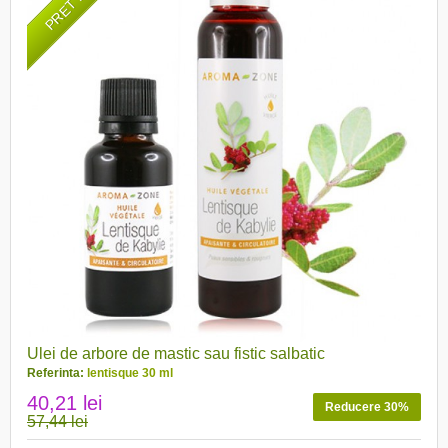
Ulei de arbore de mastic sau fistic salbatic
Referinta:
lentisque 30 ml
40,21 lei
Reducere 30%
57,44 lei