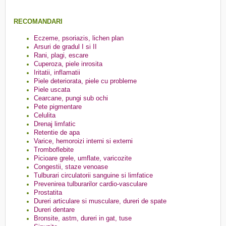
RECOMANDARI
Eczeme, psoriazis, lichen plan
Arsuri de gradul I si II
Rani, plagi, escare
Cuperoza, piele inrosita
Iritatii, inflamatii
Piele deteriorata, piele cu probleme
Piele uscata
Cearcane, pungi sub ochi
Pete pigmentare
Celulita
Drenaj limfatic
Retentie de apa
Varice, hemoroizi interni si externi
Tromboflebite
Picioare grele, umflate, varicozite
Congestii, staze venoase
Tulburari circulatorii sanguine si limfatice
Prevenirea tulburarilor cardio-vasculare
Prostatita
Dureri articulare si musculare, dureri de spate
Dureri dentare
Bronsite, astm, dureri in gat, tuse