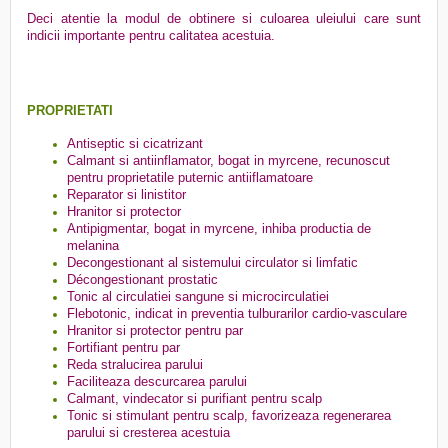
Deci atentie la modul de obtinere si culoarea uleiului care sunt
indicii importante pentru calitatea acestuia.
PROPRIETATI
Antiseptic si cicatrizant
Calmant si antiinflamator, bogat in myrcene, recunoscut
pentru proprietatile puternic antiiflamatoare
Reparator si linistitor
Hranitor si protector
Antipigmentar, bogat in myrcene, inhiba productia de
melanina
Decongestionant al sistemului circulator si limfatic
Décongestionant prostatic
Tonic al circulatiei sangune si microcirculatiei
Flebotonic, indicat in preventia tulburarilor cardio-vasculare
Hranitor si protector pentru par
Fortifiant pentru par
Reda stralucirea parului
Faciliteaza descurcarea parului
Calmant, vindecator si purifiant pentru scalp
Tonic si stimulant pentru scalp, favorizeaza regenerarea
parului si cresterea acestuia